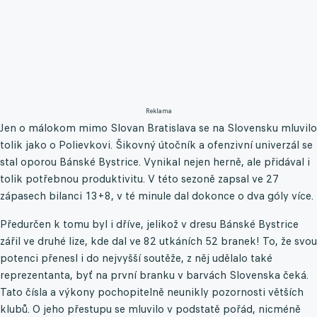
Reklama
Jen o málokom mimo Slovan Bratislava se na Slovensku mluvilo
tolik jako o Polievkovi. Šikovný útočník a ofenzivní univerzál se
stal oporou Bánské Bystrice. Vynikal nejen herně, ale přidával i
tolik potřebnou produktivitu. V této sezoně zapsal ve 27
zápasech bilanci 13+8, v té minule dal dokonce o dva góly více.
Předurčen k tomu byl i dříve, jelikož v dresu Bánské Bystrice
zářil ve druhé lize, kde dal ve 82 utkáních 52 branek! To, že svou
potenci přenesl i do nejvyšší soutěže, z něj udělalo také
reprezentanta, byť na první branku v barvách Slovenska čeká.
Tato čísla a výkony pochopitelně neunikly pozornosti větších
klubů. O jeho přestupu se mluvilo v podstatě pořád, nicméně