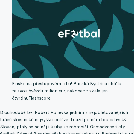
Fiasko na přestupovém trhu! Banská Bystrica chtěla
za svou hvězdu milion eur, nakonec získala jen
čtvrtinu
Flashscore
Dlouhodobě byl Robert Polievka jedním z nejobletovanějších
hráčů slovenské nejvyšší soutěže. Toužil po něm bratislavský
Slovan, ptaly se na něj i kluby ze zahraničí. Osmadvacetiletý
útočník Bánské Bystrice však nakonec zakotví v Budapešti, a to