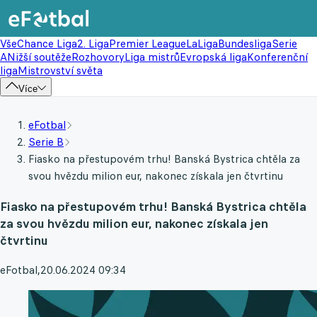
Vše
Chance Liga
2. Liga
Premier League
LaLiga
Bundesliga
Serie
A
Nižší soutěže
Rozhovory
Liga mistrů
Evropská liga
Konferenční
liga
Mistrovství světa
Více
eFotbal
Serie B
Fiasko na přestupovém trhu! Banská Bystrica chtěla za
svou hvězdu milion eur, nakonec získala jen čtvrtinu
Fiasko na přestupovém trhu! Banská Bystrica chtěla
za svou hvězdu milion eur, nakonec získala jen
čtvrtinu
eFotbal
,
20.06.2024 09:34