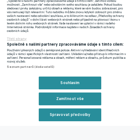
„Společně s našimi partnery zpracováváme údaje s tímto cílem“, zatímco volbou
možnosti „Zamítnout vše“ nebo odvoláním svého souhlasu je zakážete. Pokud budou
Nic z toho ale nevyšlo. Ostrouhal i Slovan Bratislava nebo
sledovací prvky zakázány, určitý obsah a reklamy, které se vám budou zobrazovat, pro
vás nemusejí být relevantní. Tuto nabídku můžete znovu kdykoli zobrazit pro změnu
korejský Jeonbuk. Dle slovenských informací chtěla Bánská
vašich nastavení nebo odvolání souhlasu, a to kliknutím na odkaz „Předvolby ochrany
osobních údajů“ v dolní části webových stránek nebo případně na plovoucí ikonu v
Bystrica příliš mnoho peněz, do Jižní Korey zase Polievka
levém dolním rohu webových stránek. Vaše nastavení se uplatní v rámci našeho
Internetová stránka. Podrobnější informace najdete v našich Zásadách ochrany
nechtěl. Známá věta, že kdo chce mít víc, nemusí mít nic, se ale
osobních údajů.
do této situace dokonale hodí. Zatímco ostatní zájemci nabízeli
Třetí strany
vyšší stovky tisíc eur, přestup, který se v tomto týdnu zrodil, má
Společně s našimi partnery zpracováváme údaje s tímto cílem:
mít hodnotu jen 250 tisíc eur.
Používání přesných údajů o zeměpisné poloze. Aktivní vyhledávání identifikačních
údajů v rámci specifických vlastností zařízení. Ukládání a/nebo přístup k informacím v
zařízení. Personalizovaná reklama a obsah, měření reklam a obsahu, průzkum publika a
rozvoj služeb.
Tolik nabídnulo budapešťské MTK, účastník tamní nejvyšší
Seznam partnerů (dodavatelů)
soutěže. V tomto ročníku MTK skončilo jako nováček osmé
ze dvanácti celků.
„Po jeho výborné sezoně o něm uvažovalo
Souhlasím
několik slovenských a maďarských klubů, ale útočník se
nakonec rozhodl pro náš klub,“
uvádí se na klubovém webu
Zamítnout vše
v článku o přestupu.
BANÍK VYHRÁL BOJ O PREKOPA PROTI ZÁJEMCŮM Z
Spravovat předvolby
BELGIE A NIZOZEMSKA, NA BAZALY ZAMÍŘILI I HRÁČI
Reklama
SLOVÁCKA A LIBERCE
Polievka se tak nakonec dočkal, míří do zahraničí, což bylo jeho