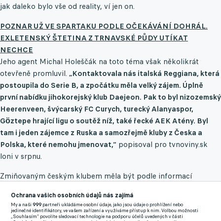
jak daleko bylo vše od reality, ví jen on.
POZNAR UŽ VE SPARTAKU PODLE OČEKÁVÁNÍ DOHRÁL.
EXLETENSKÝ ŠTETINA Z TRNAVSKÉ PŮDY UTÍKAT
NECHCE
Jeho agent Michal Holeščák na toto téma však několikrát
otevřeně promluvil.
„Kontaktovala nás italská Reggiana, která
postoupila do Serie B, a zpočátku měla velký zájem. Úplně
první nabídku jihokorejský klub Daejeon. Pak to byl nizozemský
Heerenveen, švýcarský FC Curych, turecký Alanyaspor,
Gӧztepe hrající ligu o soutěž níž, také řecké AEK Atény. Byl
tam i jeden zájemce z Ruska a samozřejmě kluby z Česka a
Polska, které nemohu jmenovat,“
popisoval pro tvnoviny.sk
loni v srpnu.
Zmiňovaným českým klubem měla být podle informací
Michaela Džurdženíka Sparta, tuto tezi podpořil i novinář
Ochrana vašich osobních údajů nás zajímá
Andrej Zvolenský.
„Zájem měla mít celá česká top trojka,“
řekl
My a naši
999
partneři ukládáme osobní údaje, jako jsou údaje o prohlížení nebo
dokonce loni v květnu pro podcast České televize.
jedinečné identifikátory, ve vašem zařízení a využíváme přístup k nim. Volbou možnosti
„Souhlasím“ povolíte sledovací technologie na podporu účelů uvedených v části