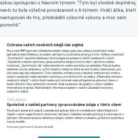
úzkou spolupráci s hlavním týmem. "Tým byl vhodně doplněný,
navíc tu byla výtečná provázanost s A-týmem. Hráči áčka, kteří
nastupovali do hry, předváděli výborné výkony a moc nám
pomohli."
Obrovská síla kádru celkově dodávala klid i samotným hráčům
Ochrana vašich osobních údajů nás zajímá
na hřišti. "S tak silným mužstvem jsme mohli projít soutěží
My a naši
997
partneři ukládáme osobní údaje, jako jsou údaje o prohlížení nebo
jedinečné identifikátory, ve vašem zařízení a využíváme přístup k nim. Volbou možnosti
hladce, což se povedlo především na jaře. Vždyť jsme měli v
„Souhlasím“ povolíte sledovací technologie na podporu účelů uvedených v části
„Společně s našimi partnery zpracováváme údaje s tímto cílem“, zatímco volbou
týmu řadu hráčů s druholigovými zkušenostmi," pochvaloval si
možnosti „Zamítnout vše“ nebo odvoláním svého souhlasu je zakážete. Pokud budou
sledovací prvky zakázány, určitý obsah a reklamy, které se vám budou zobrazovat, pro
kapitán Luděk Pernica.
vás nemusejí být relevantní. Tuto nabídku můžete znovu kdykoli zobrazit pro změnu
vašich nastavení nebo odvolání souhlasu, a to kliknutím na odkaz „Předvolby ochrany
osobních údajů“ v dolní části webových stránek nebo případně na plovoucí ikonu v
Velkou zásluhu na suverénní jízdě má ostrostřelec Martin Tauš,
levém dolním rohu webových stránek. Vaše nastavení se uplatní v rámci našeho
Internetová stránka. Podrobnější informace najdete v našich Zásadách ochrany
který se s osmnácti přesnými zásahy hřeje na čele tabulky
osobních údajů.
střelců celé soutěže.
"Zažívám s postupem opravdu velké
Třetí strany
Společně s našimi partnery zpracováváme údaje s tímto cílem:
emoce. Samozřejmě, že bych byl i trochu radši, kdybych byl
Používání přesných údajů o zeměpisné poloze. Aktivní vyhledávání identifikačních
součástí mužstva bojujícího o první ligu, ale suverénní
údajů v rámci specifických vlastností zařízení. Ukládání a/nebo přístup k informacím v
zařízení. Personalizovaná reklama a obsah, měření reklam a obsahu, průzkum publika a
prvenství v divizi moc těší,"
usmíval se kanonýr. Třetí ligu bere
rozvoj služeb.
Seznam partnerů (dodavatelů)
jako výbornou šanci říct si o pevné místo ve vyšších patrech.
"Budu mít ve vyšší soutěži možnost předvést se trenérům áčka,