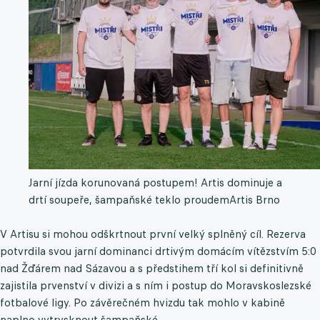
Jarní jízda korunovaná postupem! Artis dominuje a
drtí soupeře, šampaňské teklo proudem
Artis Brno
V Artisu si mohou odškrtnout první velký splněný cíl. Rezerva
potvrdila svou jarní dominanci drtivým domácím vítězstvím 5:0
nad Žďárem nad Sázavou a s předstihem tří kol si definitivně
zajistila prvenství v divizi a s ním i postup do Moravskoslezské
fotbalové ligy. Po závěrečném hvizdu tak mohlo v kabině
naplno vytrysknout šampaňské.