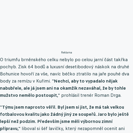
Reklama
O triumfu brněnského celku nebylo po celou jarní část takřka
pochyb. Zisk 64 bodů a luxusní desetibodový náskok na druhé
Bohunice hovoří za vše, navíc béčko ztratilo na jaře pouhé dva
body za remízu v Kuřimi.
"Nechci, aby to vypadalo nějak
nabubřele, ale já jsem ani na okamžik nezaváhal, že by tohle
mužstvo nemělo postoupit,"
prohlásil trenér Roman Drga.
"Týmu jsem naprosto věřil. Byl jsem si jist, že má tak velkou
fotbalovou kvalitu jako žádný jiný ze soupeřů. Jaro bylo ještě
lepší než podzim. Především jsme měli výbornou zimní
přípravu,"
liboval si šéf lavičky, který nezapomněl ocenit ani