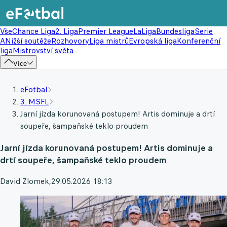
Vše
Chance Liga
2. Liga
Premier League
LaLiga
Bundesliga
Serie
A
Nižší soutěže
Rozhovory
Liga mistrů
Evropská liga
Konferenční
liga
Mistrovství světa
Více
eFotbal
3. MSFL
Jarní jízda korunovaná postupem! Artis dominuje a drtí
soupeře, šampaňské teklo proudem
Jarní jízda korunovaná postupem! Artis dominuje a
drtí soupeře, šampaňské teklo proudem
David Zlomek
,
29.05.2026 18:13