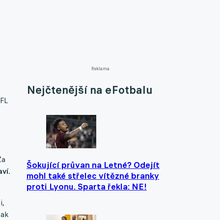
Reklama
Nejčtenější na eFotbalu
SFL
Za
Šokující průvan na Letné? Odejít
ví.
mohl také střelec vítězné branky
proti Lyonu. Sparta řekla: NE!
i,
šak