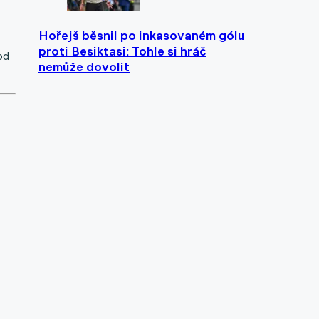
Hořejš běsnil po inkasovaném gólu
proti Besiktasi: Tohle si hráč
od
nemůže dovolit