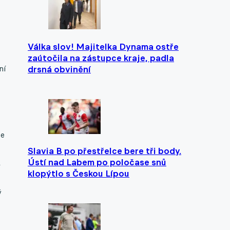
Válka slov! Majitelka Dynama ostře
zaútočila na zástupce kraje, padla
drsná obvinění
ní
že
Slavia B po přestřelce bere tři body.
Ústí nad Labem po poločase snů
klopýtlo s Českou Lípou
a
ý