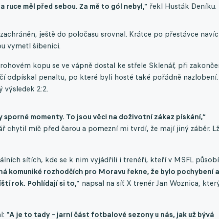
a ruce měl před sebou. Za mě to gól nebyl,"
řekl Husták Deníku.
ě zachráněn, ještě do poločasu srovnal. Krátce po přestávce navíc
u vymetl šibenici.
rohovém kopu se ve vápně dostal ke střele Sklenář, při zakonče
í odpískal penaltu, po které byli hosté také pořádně nazlobení.
 výsledek 2:2.
 sporné momenty. To jsou věci na doživotní zákaz pískání,“
ář chytil míč před čarou a pomezní mi tvrdí, že mají jiný záběr. L
ních sítích, kde se k nim vyjádřili i trenéři, kteří v MSFL působí
ná komuniké rozhodčích pro Moravu řekne, že bylo pochybení 
tí rok. Pohlídají si to,"
napsal na síť X trenér Jan Woznica, kter
l:
"A je to tady – jarní část fotbalové sezony u nás, jak už bývá