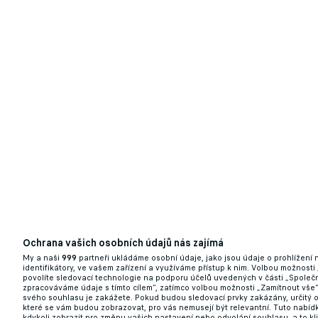
Ještě horší než Dynamo. Rezerva Sigmy zí
MSFL
11.05.2025 10:58
Ochrana vašich osobních údajů nás zajímá
My a naši
999
partneři ukládáme osobní údaje, jako jsou údaje o prohlížení
identifikátory, ve vašem zařízení a využíváme přístup k nim. Volbou možnosti
povolíte sledovací technologie na podporu účelů uvedených v části „Společn
V poháru sejmuli Liberec i Plzeň, teď hrozí 
zpracováváme údaje s tímto cílem“, zatímco volbou možnosti „Zamítnout vše
svého souhlasu je zakážete. Pokud budou sledovací prvky zakázány, určitý 
které se vám budou zobrazovat, pro vás nemusejí být relevantní. Tuto nabí
08.05.2025 11:22
kdykoli zobrazit pro změnu vašich nastavení nebo odvolání souhlasu, a to k