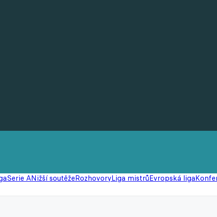
ga
Serie A
Nižší soutěže
Rozhovory
Liga mistrů
Evropská liga
Konfer