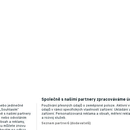
skala na jaře pod Westem pouhé dva body a padá do
Společně s našimi partnery zpracováváme úd
 nebo jedinečné
Používání přesných údajů o zeměpisné poloze. Aktivní v
 „Souhlasím“
údajů v rámci specifických vlastností zařízení. Ukládání 
ě s našimi partnery
zařízení. Personalizovaná reklama a obsah, měření rek
divize. Hlučín patří mezi nejhorší týmy jara
“ nebo odvoláním
a rozvoj služeb.
obsah a reklamy,
Seznam partnerů (dodavatelů)
dku můžete znovu
liknutím na odkaz