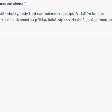
osu zaručena."
tě tabulky, tedy bod nad pásmem sestupu. V dalším kole se
y klesl na dvanáctou příčku, čeká zápas v Hlučíně, jenž je hned p