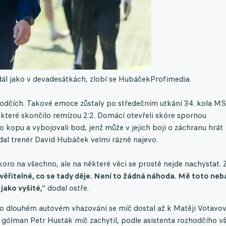
ál jako v devadesátkách, zlobí se Hubáček
Profimedia
zhodčích. Takové emoce zůstaly po středečním utkání 34. kola M
teré skončilo remízou 2:2. Domácí otevřeli skóre spornou
kopu a vybojovali bod, jenž může v jejich boji o záchranu hrát
ž dal trenér David Hubáček velmi rázně najevo.
skoro na všechno, ale na některé věci se prostě nejde nachystat. 
věřitelné, co se tady děje. Není to žádná náhoda. Mě toto neba
jako vyšité,"
dodal ostře.
. Po dlouhém autovém vhazování se míč dostal až k Matěji Votavov
 gólman Petr Husták míč zachytil, podle asistenta rozhodčího v