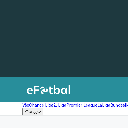
Vše
Chance Liga
2. Liga
Premier League
LaLiga
Bundesli
Více