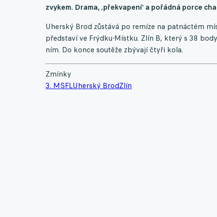
zvykem. Drama, ‚překvapení‘ a pořádná porce cha
Uherský Brod zůstává po remíze na patnáctém mís
představí ve Frýdku-Místku. Zlín B, který s 38 bod
ním. Do konce soutěže zbývají čtyři kola.
Zmínky
3. MSFL
Uherský Brod
Zlín