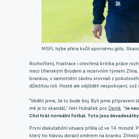
MSFL hýbe aféra kvůli spornému gólu. Skand
Rozhořčení, frustrace i otevřená kritika práce ro
mezi Uherským Brodem a rezervním týmem Zlína, k
brankou, v samotném závěru srovnali z pokutového 
důležitou roli. Hosté ale odjížděli nespokojení, co
"Věděli jsme, že to bude boj. Byli jsme připravení 
mě je to skandál,“ řekl Hubáček pro
Deník
.
"Je neu
Chci hrát normální fotbal. Toto jsou devadesátky 
První diskutabilní situace přišla už ve 14. minutě
který ho hlavou dorazil směrem na branku. Zlínský