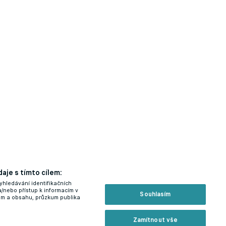
aje s tímto cílem:
yhledávání identifikačních
a/nebo přístup k informacím v
Souhlasím
lam a obsahu, průzkum publika
Zamítnout vše