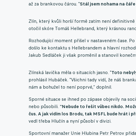
až za brankovou čárou. "
Stál jsem nohama na čáře 
Zlín, který kvůli horší formě zatím není definitivn
otočil skóre Tomáš Hellebrand, který krásnou rano
Rozhodující moment přišel v nastaveném čase. Po 
došlo ke kontaktu s Hellebrandem a hlavní rozhodč
Jakub Sedláček ji však proměnil a stanovil konečný
Zlínská lavička měla o situacích jasno. "
Toto nebyly
prohlásil Hubáček. "Všichni tady vidí, že náš brank
nám a bohužel to není poprvé,“ doplnil.
Sporné situace se ihned po zápase objevily na sociál
nebo působili.
"Nebude to řešit vůbec nikdo. Mož
čus. A jak vidím los Brodu, tak MSFL bude hrát i příš
vedl třeba Hlučín a nyní působí v divizi.
Sportovní manažer Unie Hlubina Petr Petrov přida