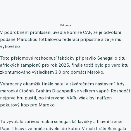
Reklama
V podrobném prohlášení uvedla komise CAF, že je odvolání
podané Marockou fotbalovou federací přípustné a že je mu
vyhověno.
Toto přelomové rozhodnutí fakticky připravilo Senegal o titul
afrických šampionů pro rok 2025, finále totiž bylo po verdiktu
zkontumováno výsledkem 3:0 pro domácí Maroko.
Vyhrocený okamžik finále natal v závěrečném nastavení, kdy
marocký útočník Brahim Diaz spadl ve velkém vápně. Rozhodčí
nejprve hru pustil, po intervenci VARu však byl nařízen
pokutový kop pro Maroko.
To vyvolalo zuřivou reakci senegalské lavičky a hlavní trenér
Pape Thiaw své hráče odvelel do kabin. V nich hráči Senegalu