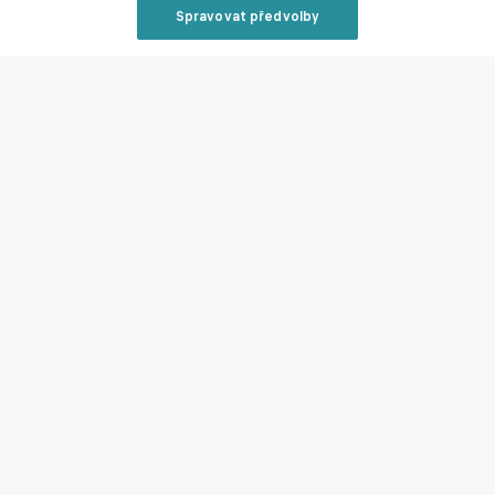
Gueye
Senegal
Maroko
Spravovat předvolby
Reklama
Související články
Zavřít rekl
Další ofenzivní hvězda Švédska? Země Ibrahimoviče
či Gyökerese hlásí velký talent
17.03.2026 21:03
Reklama