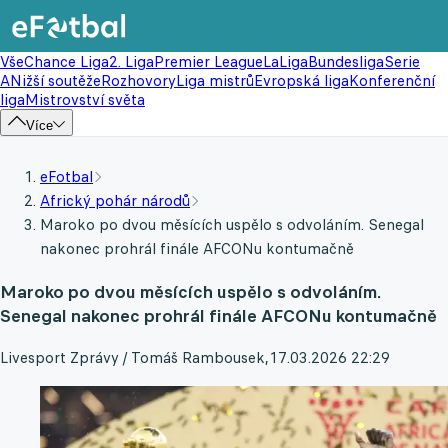
Vše
Chance Liga
2. Liga
Premier League
LaLiga
Bundesliga
Serie
A
Nižší soutěže
Rozhovory
Liga mistrů
Evropská liga
Konferenční
liga
Mistrovství světa
Více
eFotbal
Africký pohár národů
Maroko po dvou měsících uspělo s odvoláním. Senegal
nakonec prohrál finále AFCONu kontumačně
Maroko po dvou měsících uspělo s odvoláním.
Senegal nakonec prohrál finále AFCONu kontumačně
Livesport Zprávy / Tomáš Rambousek
,
17.03.2026 22:29