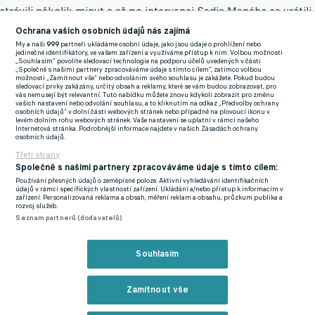
strávili několik minut a až po intervenci Sadia Maného se vrátili
na hřiště.
Ochrana vašich osobních údajů nás zajímá
My a naši
999
partneři ukládáme osobní údaje, jako jsou údaje o prohlížení nebo
jedinečné identifikátory, ve vašem zařízení a využíváme přístup k nim. Volbou možnosti
Brahim Diaz penaltu neproměnil a Senegal nakonec díky
„Souhlasím“ povolíte sledovací technologie na podporu účelů uvedených v části
„Společně s našimi partnery zpracováváme údaje s tímto cílem“, zatímco volbou
brance Pape Gueyeho z 94. minuty zvítězil 1:0.
možnosti „Zamítnout vše“ nebo odvoláním svého souhlasu je zakážete. Pokud budou
sledovací prvky zakázány, určitý obsah a reklamy, které se vám budou zobrazovat, pro
vás nemusejí být relevantní. Tuto nabídku můžete znovu kdykoli zobrazit pro změnu
vašich nastavení nebo odvolání souhlasu, a to kliknutím na odkaz „Předvolby ochrany
Odvolací komise CAF však shledala, že:
"Chování senegalského
osobních údajů“ v dolní části webových stránek nebo případně na plovoucí ikonu v
levém dolním rohu webových stránek. Vaše nastavení se uplatní v rámci našeho
týmu spadá porušilo články 82 a 84 řádu Afrického poháru
Internetová stránka. Podrobnější informace najdete v našich Zásadách ochrany
osobních údajů.
národů."
Opuštěním hrací plochy měl být Senegal považován
Třetí strany
za poražený tým a měl být nařízen kontumační výsledek 3:0.
Společně s našimi partnery zpracováváme údaje s tímto cílem:
Používání přesných údajů o zeměpisné poloze. Aktivní vyhledávání identifikačních
údajů v rámci specifických vlastností zařízení. Ukládání a/nebo přístup k informacím v
Verdikt komise přichází dva měsíce po odehrání zápasu. CAF
zařízení. Personalizovaná reklama a obsah, měření reklam a obsahu, průzkum publika a
rozvoj služeb.
oznámila, že protest Maroka byl uznán v celém rozsahu.
Seznam partnerů (dodavatelů)
Jsem naštvaný, uvedl Neymar po nominaci na březnový sraz
Souhlasím
Brazílie. Sen o MS ale stále žije
Zmínky
Zamítnout vše
Africký pohár národů
Brahim Díaz
Sadio Mane
Pape