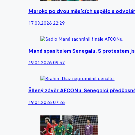
Maroko po dvou měsících uspělo s odvolá
17.03.2026 22:29
Mané spasitelem Senegalu. S protestem js
19.01.2026 09:57
Šílený závěr AFCONu. Senegalci předčasně 
19.01.2026 07:26