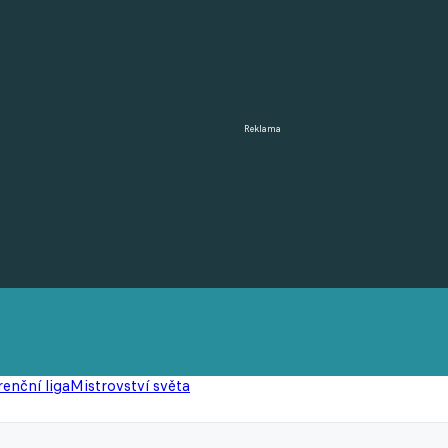
Reklama
enční liga
Mistrovství světa