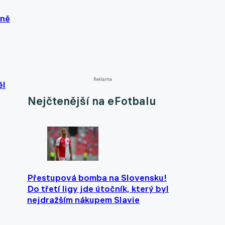
čně
Reklama
ěl
Nejčtenější na eFotbalu
Přestupová bomba na Slovensku!
Do třetí ligy jde útočník, který byl
nejdražším nákupem Slavie