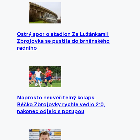
Ostrý spor o stadion Za Lužánkami!
Zbrojovka se pustila do brněnského
radního
Naprosto neuvěřitelný kolaps.
Béčko Zbrojovky rychle vedlo 2:0,
l
nakonec odjelo s potupou