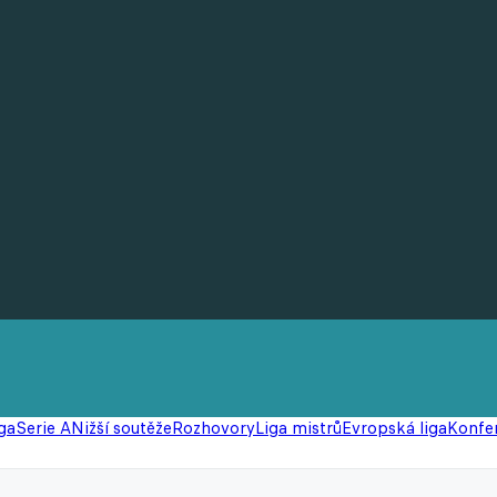
ga
Serie A
Nižší soutěže
Rozhovory
Liga mistrů
Evropská liga
Konfer