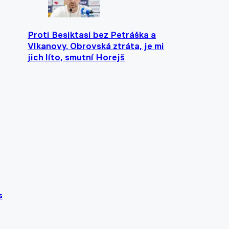
Proti Besiktasi bez Petráška a
Vlkanovy. Obrovská ztráta, je mi
jich líto, smutní Horejš
s