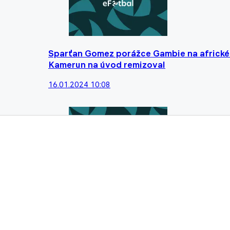
Sparťan Gomez porážce Gambie na africkém
Kamerun na úvod remizoval
16.01.2024 10:08
Nejlepší afričtí střelci v historii anglick
jen na záda
13.01.2024 10:18