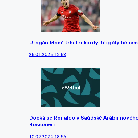
Uragán Mané trhal rekordy: tři góly běhe
25.01.2025 12:58
Dočká se Ronaldo v Saúdské Arábii nového t
Rossoneri
10.09.2024 18:56