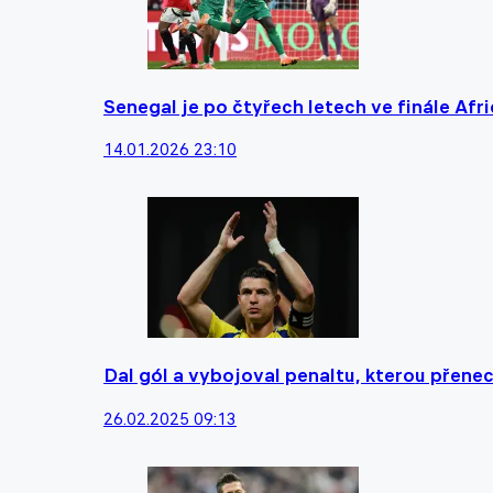
Senegal je po čtyřech letech ve finále Afr
14.01.2026 23:10
Dal gól a vybojoval penaltu, kterou přene
26.02.2025 09:13