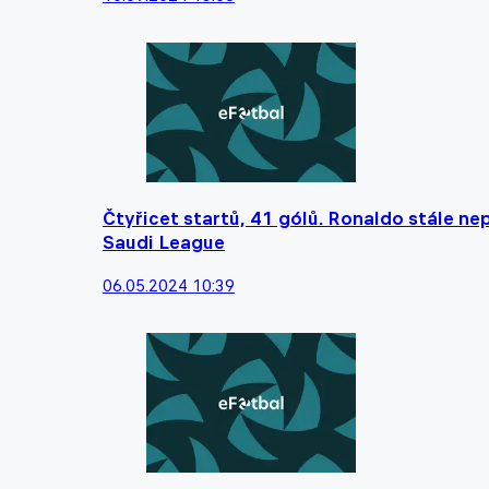
Čtyřicet startů, 41 gólů. Ronaldo stále n
Saudi League
06.05.2024 10:39