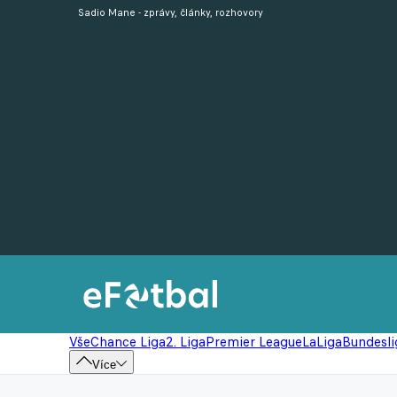
Sadio Mane - zprávy, články, rozhovory
Vše
Chance Liga
2. Liga
Premier League
LaLiga
Bundesli
Více