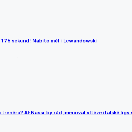
m 176 sekund! Nabito měl i Lewandowski
renéra? Al-Nassr by rád jmenoval vítěze italské ligy 