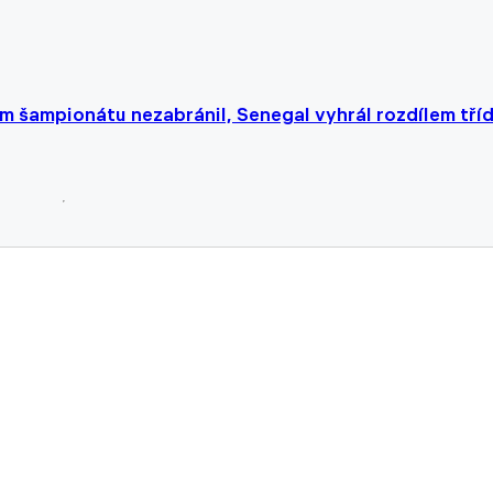
 šampionátu nezabránil, Senegal vyhrál rozdílem tříd
é ligy? Drogba, Mané i Adebayor se dívají esu Liverpoolu