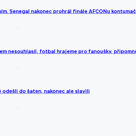
ním. Senegal nakonec prohrál finále AFCONu kontuma
em nesouhlasil, fotbal hrajeme pro fanoušky, připomn
odešli do šaten, nakonec ale slavili