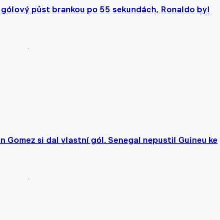
 gólový půst brankou po 55 sekundách, Ronaldo byl
 Gomez si dal vlastní gól. Senegal nepustil Guineu ke