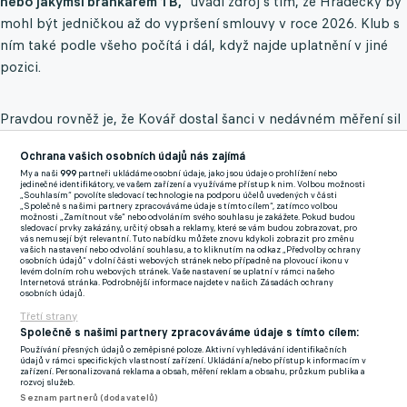
nebo jakýmsi brankářem 1B,"
uvádí zdroj s tím, že Hradecky by
mohl být jedničkou až do vypršení smlouvy v roce 2026. Klub s
ním také podle všeho počítá i dál, když najde uplatnění v jiné
pozici.
Pravdou rovněž je, že Kovář dostal šanci v nedávném měření sil
Bayeru s mnichovským Bayernem v osmifinále Ligy mistrů.
Ochrana vašich osobních údajů nás zajímá
Český gólman v duelu udělal chybu, když neudržel centr v
My a naši
999
partneři ukládáme osobní údaje, jako jsou údaje o prohlížení nebo
rukavicích a soupeř pohodlně navýšil skóre. Od té chvíle ještě
jedinečné identifikátory, ve vašem zařízení a využíváme přístup k nim. Volbou možnosti
„Souhlasím“ povolíte sledovací technologie na podporu účelů uvedených v části
zesílily spekulace, zda na pozici jedničky v Bayeru český
„Společně s našimi partnery zpracováváme údaje s tímto cílem“, zatímco volbou
možnosti „Zamítnout vše“ nebo odvoláním svého souhlasu je zakážete. Pokud budou
brankář má. Nespokojenost dali najevo na internetu i fanoušci.
sledovací prvky zakázány, určitý obsah a reklamy, které se vám budou zobrazovat, pro
vás nemusejí být relevantní. Tuto nabídku můžete znovu kdykoli zobrazit pro změnu
vašich nastavení nebo odvolání souhlasu, a to kliknutím na odkaz „Předvolby ochrany
Kovář následně schytal za chybu pořádnou porci kritiky i v
osobních údajů“ v dolní části webových stránek nebo případně na plovoucí ikonu v
levém dolním rohu webových stránek. Vaše nastavení se uplatní v rámci našeho
médiích. Nejspíš i tenhle moment tak může hrát ohledně jeho
Internetová stránka. Podrobnější informace najdete v našich Zásadách ochrany
osobních údajů.
budoucnosti v klubu zásadní roli. Vedení Bayeru se začalo
Třetí strany
rozhlížet po novém brankáři, který by mohl být v budoucnu v
Společně s našimi partnery zpracováváme údaje s tímto cílem:
Bayeru jedničkou.
Používání přesných údajů o zeměpisné poloze. Aktivní vyhledávání identifikačních
údajů v rámci specifických vlastností zařízení. Ukládání a/nebo přístup k informacím v
zařízení. Personalizovaná reklama a obsah, měření reklam a obsahu, průzkum publika a
rozvoj služeb.
Seznam partnerů (dodavatelů)
Kovář byl během kariéry hráčem Manchesteru United, v jeho