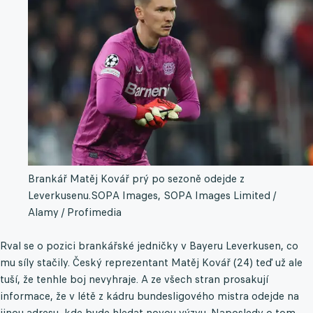
Brankář Matěj Kovář prý po sezoně odejde z
Leverkusenu.
SOPA Images, SOPA Images Limited /
Alamy / Profimedia
Rval se o pozici brankářské jedničky v Bayeru Leverkusen, co
mu síly stačily. Český reprezentant Matěj Kovář (24) teď už ale
tuší, že tenhle boj nevyhraje. A ze všech stran prosakují
informace, že v létě z kádru bundesligového mistra odejde na
jinou adresu, kde bude hledat novou výzvu. Naposledy o tom