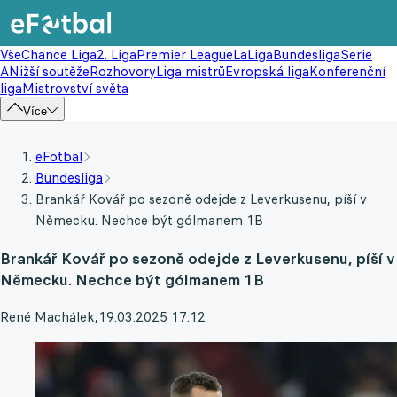
Vše
Chance Liga
2. Liga
Premier League
LaLiga
Bundesliga
Serie
A
Nižší soutěže
Rozhovory
Liga mistrů
Evropská liga
Konferenční
liga
Mistrovství světa
Více
eFotbal
Bundesliga
Brankář Kovář po sezoně odejde z Leverkusenu, píší v
Německu. Nechce být gólmanem 1B
Brankář Kovář po sezoně odejde z Leverkusenu, píší v
Německu. Nechce být gólmanem 1B
René Machálek
,
19.03.2025 17:12