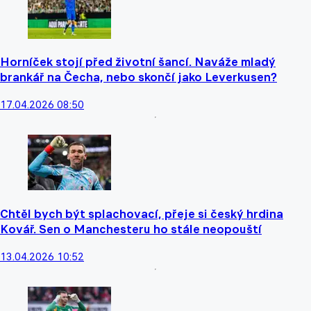
Horníček stojí před životní šancí. Naváže mladý
brankář na Čecha, nebo skončí jako Leverkusen?
17.04.2026 08:50
Chtěl bych být splachovací, přeje si český hrdina
Kovář. Sen o Manchesteru ho stále neopouští
13.04.2026 10:52