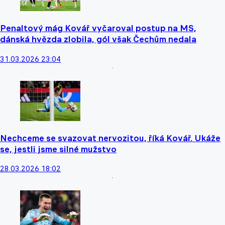
Penaltový mág Kovář vyčaroval postup na MS,
dánská hvězda zlobila, gól však Čechům nedala
31.03.2026 23:04
Nechceme se svazovat nervozitou, říká Kovář. Ukáže
se, jestli jsme silné mužstvo
28.03.2026 18:02