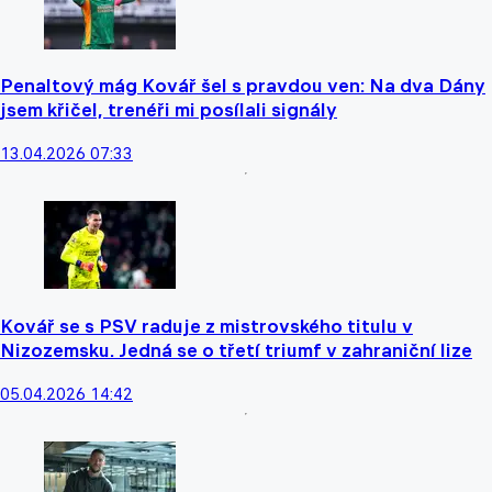
Penaltový mág Kovář šel s pravdou ven: Na dva Dány
jsem křičel, trenéři mi posílali signály
13.04.2026 07:33
Kovář se s PSV raduje z mistrovského titulu v
Nizozemsku. Jedná se o třetí triumf v zahraniční lize
05.04.2026 14:42