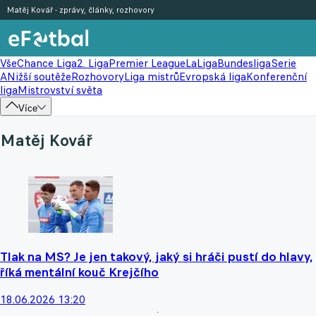
Matěj Kovář - zprávy, články, rozhovory
Vše
Chance Liga
2. Liga
Premier League
LaLiga
Bundesliga
Serie
A
Nižší soutěže
Rozhovory
Liga mistrů
Evropská liga
Konferenční
liga
Mistrovství světa
Více
Matěj Kovář
Tlak na MS? Je jen takový, jaký si hráči pustí do hlavy,
říká mentální kouč Krejčího
18.06.2026 13:20