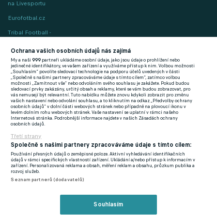
na Livesportu
Eurofotbal.cz
Tribal Football -
Football News
(EN)
Ochrana vašich osobních údajů nás zajímá
My a naši
999
partneři ukládáme osobní údaje, jako jsou údaje o prohlížení nebo
FlashFutbal (SK)
jedinečné identifikátory, ve vašem zařízení a využíváme přístup k nim. Volbou možnosti
„Souhlasím“ povolíte sledovací technologie na podporu účelů uvedených v části
„Společně s našimi partnery zpracováváme údaje s tímto cílem“, zatímco volbou
Tenisportal.cz
možnosti „Zamítnout vše“ nebo odvoláním svého souhlasu je zakážete. Pokud budou
sledovací prvky zakázány, určitý obsah a reklamy, které se vám budou zobrazovat, pro
Tenisové zprávy
vás nemusejí být relevantní. Tuto nabídku můžete znovu kdykoli zobrazit pro změnu
vašich nastavení nebo odvolání souhlasu, a to kliknutím na odkaz „Předvolby ochrany
na Livesportu
osobních údajů“ v dolní části webových stránek nebo případně na plovoucí ikonu v
levém dolním rohu webových stránek. Vaše nastavení se uplatní v rámci našeho
Internetová stránka. Podrobnější informace najdete v našich Zásadách ochrany
osobních údajů.
Třetí strany
Společně s našimi partnery zpracováváme údaje s tímto cílem:
Používání přesných údajů o zeměpisné poloze. Aktivní vyhledávání identifikačních
Podmínky užití
GDPR a žurnalistika
údajů v rámci specifických vlastností zařízení. Ukládání a/nebo přístup k informacím v
zařízení. Personalizovaná reklama a obsah, měření reklam a obsahu, průzkum publika a
Zásady ochrany osobních údajů
Doporučené stránky
rozvoj služeb.
Seznam partnerů (dodavatelů)
Třetí strany
Tiráž
Souhlasím