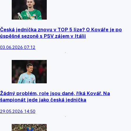
Česká jednička znovu v TOP 5 lize? O Kováře je po
úspěšné sezoně s PSV zájem v Itálii
03.06.2026 07:12
Žádný problém, role jsou dané, říká Kovář. Na
šampionát jede jako česká jednička
29.05.2026 14:50