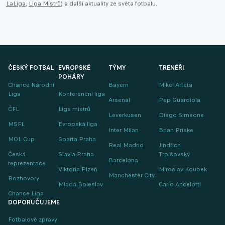
LaLiga
,
Liga Mistrů
) a další aktuality ze světa fotbalu.
ČESKÝ FOTBAL
EVROPSKÉ
TÝMY
TRENÉŘI
POHÁRY
Chance Národní
Bayern
Mikel Arteta
Liga
Konferenční liga
Arsenal
Pep Guardiola
ČFL
Liga mistrů
Leverkusen
Diego Simeone
MSFL
Evropská liga
Inter Milan
Brian Priske
MOL Cup
Sparta Praha
Real Madrid
Jindřich
Česká
Slavia Praha
Trpišovský
Barcelona
reprezentace
Viktoria Plzeň
Miroslav Koubek
Manchester City
Rozhovory
Mladá Boleslav
Carlo Ancelotti
Chance Liga
DOPORUČUJEME
Fotbalové zprávy