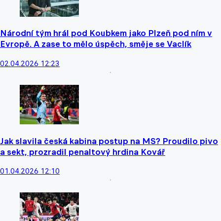
Národní tým hrál pod Koubkem jako Plzeň pod ním v
Evropě. A zase to mělo úspěch, směje se Vaclík
02.04.2026 12:23
Jak slavila česká kabina postup na MS? Proudilo pivo
a sekt, prozradil penaltový hrdina Kovář
01.04.2026 12:10