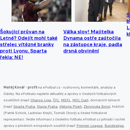
S
b
L
Šokující průvan na
Válka slov! Majitelka
k
Letné? Odejít mohl také
Dynama ostře zaútočila
střelec vítězné branky
na zástupce kraje, padla
proti Lyonu. Sparta
drsná obvinění
řekla: NE!
Matěj Kovář - profil
na eFotbal.cz - rozhovory, komentáře, analýzy a
články. Na eFotbalu najdete aktuality a zprávy o českých fotbalových
soutěžích (např.
Chance Liga
,
ČFL
,
MSFL
,
MOL Cup
), domácích týmech
(např.
Sparta Praha
,
Slavia Praha
,
Viktoria Plzeň
,
Zbrojovka Brno
), hráčích
(Patrik Schick, Ladislav Krejčí, Tomáš Chorý) a české fotbalové
reprezentaci. Vedle informací z českého fotbalu eFotbal.cz přináší i rychlé
zprávy z předních evropských soutěží (např.
Premier League
,
Bundesliga
,