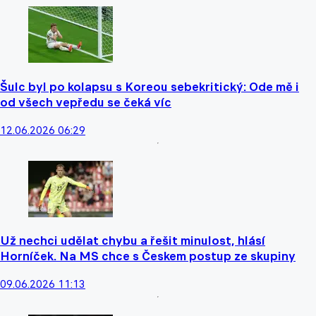
Šulc byl po kolapsu s Koreou sebekritický: Ode mě i
od všech vepředu se čeká víc
12.06.2026 06:29
Už nechci udělat chybu a řešit minulost, hlásí
Horníček. Na MS chce s Českem postup ze skupiny
09.06.2026 11:13