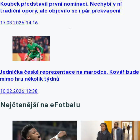
Koubek představil první nominaci. Nechybí v ní
tradiční opory, ale objevilo se i pár překvapení
17.03.2026 14:16
Jednička české reprezentace na marodce. Kovář bude
mimo hru několik týdnů
10.02.2026 12:38
Nejčtenější na eFotbalu