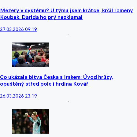
Mezery v systému? U týmu jsem krátce, krčil rameny
Koubek. Darida ho prý nezklamal
27.03.2026 09:19
Co ukázala bitva Česka s Irskem: Úvod hrůzy,
opuštěný střed pole i hrdina Kovář
26.03.2026 23:19