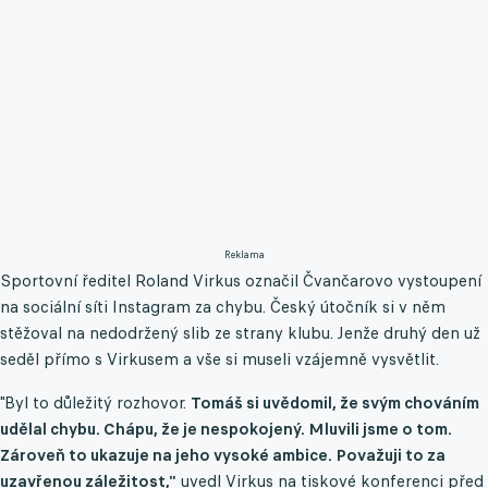
Reklama
Sportovní ředitel Roland Virkus označil Čvančarovo vystoupení
na sociální síti Instagram za chybu. Český útočník si v něm
stěžoval na nedodržený slib ze strany klubu. Jenže druhý den už
seděl přímo s Virkusem a vše si museli vzájemně vysvětlit.
"Byl to důležitý rozhovor.
Tomáš si uvědomil, že svým chováním
udělal chybu. Chápu, že je nespokojený. Mluvili jsme o tom.
Zároveň to ukazuje na jeho vysoké ambice. Považuji to za
uzavřenou záležitost,"
uvedl Virkus na tiskové konferenci před