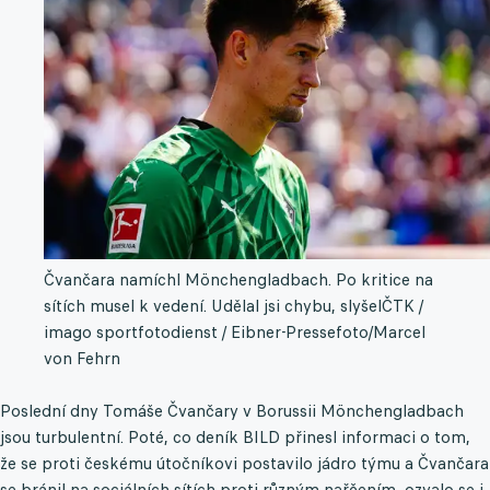
Čvančara namíchl Mönchengladbach. Po kritice na
sítích musel k vedení. Udělal jsi chybu, slyšel
ČTK /
imago sportfotodienst / Eibner-Pressefoto/Marcel
von Fehrn
Poslední dny Tomáše Čvančary v Borussii Mönchengladbach
jsou turbulentní. Poté, co deník BILD přinesl informaci o tom,
že se proti českému útočníkovi postavilo jádro týmu a Čvančara
se bránil na sociálních sítích proti různým nařčením, ozvalo se i