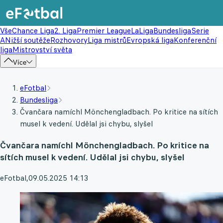
Vše
Chance Liga
2. Liga
Premier League
LaLiga
Bundesliga
Serie
A
Nižší soutěže
Rozhovory
Liga mistrů
Evropská liga
Konferenční
liga
Mistrovství světa
Více
eFotbal
Bundesliga
Čvančara namíchl Mönchengladbach. Po kritice na sítích
musel k vedení. Udělal jsi chybu, slyšel
Čvančara namíchl Mönchengladbach. Po kritice na
sítích musel k vedení. Udělal jsi chybu, slyšel
eFotbal
,
09.05.2025 14:13