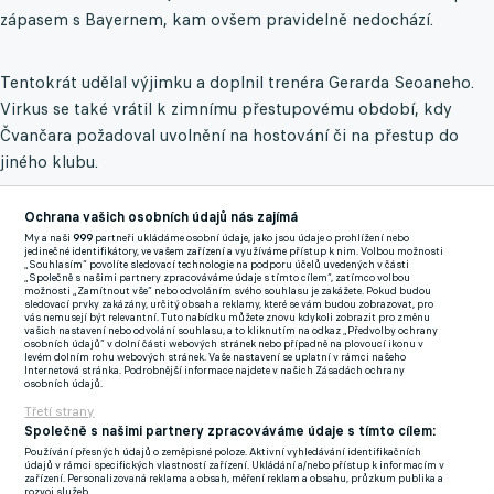
zápasem s Bayernem, kam ovšem pravidelně nedochází.
Tentokrát udělal výjimku a doplnil trenéra Gerarda Seoaneho.
Virkus se také vrátil k zimnímu přestupovému období, kdy
Čvančara požadoval uvolnění na hostování či na přestup do
jiného klubu.
"Museli bychom za něj mít dobrou náhradu, zvláště když
Ochrana vašich osobních údajů nás zajímá
Franck Honorat byl dlouho mimo hru. To se nestalo – a Tomáš
My a naši
999
partneři ukládáme osobní údaje, jako jsou údaje o prohlížení nebo
jedinečné identifikátory, ve vašem zařízení a využíváme přístup k nim. Volbou možnosti
musel doufat v ještě více hracího času, než ve skutečnosti
„Souhlasím“ povolíte sledovací technologie na podporu účelů uvedených v části
„Společně s našimi partnery zpracováváme údaje s tímto cílem“, zatímco volbou
dostal,"
řekl Virkus.
možnosti „Zamítnout vše“ nebo odvoláním svého souhlasu je zakážete. Pokud budou
sledovací prvky zakázány, určitý obsah a reklamy, které se vám budou zobrazovat, pro
vás nemusejí být relevantní. Tuto nabídku můžete znovu kdykoli zobrazit pro změnu
vašich nastavení nebo odvolání souhlasu, a to kliknutím na odkaz „Předvolby ochrany
Řeč se stočila i na téma, zda je pravda, že se proti českému
osobních údajů“ v dolní části webových stránek nebo případně na plovoucí ikonu v
levém dolním rohu webových stránek. Vaše nastavení se uplatní v rámci našeho
útočníkovi postavila kabina Borussie.
"Co se interně rozhodne,
Internetová stránka. Podrobnější informace najdete v našich Zásadách ochrany
osobních údajů.
se interně komunikuje a podle toho se s tím nakládá,"
mlžil
Třetí strany
trenér Seoane. "Každý trenér na světě má zodpovědnost
Společně s našimi partnery zpracováváme údaje s tímto cílem:
rozhodnout, kdo bude hrát."
Používání přesných údajů o zeměpisné poloze. Aktivní vyhledávání identifikačních
údajů v rámci specifických vlastností zařízení. Ukládání a/nebo přístup k informacím v
zařízení. Personalizovaná reklama a obsah, měření reklam a obsahu, průzkum publika a
rozvoj služeb.