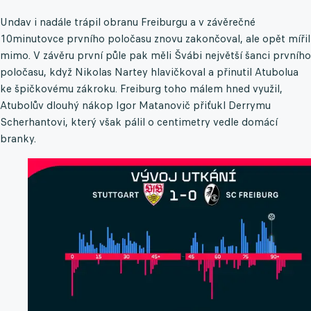
Undav i nadále trápil obranu Freiburgu a v závěrečné
10minutovce prvního poločasu znovu zakončoval, ale opět mířil
mimo. V závěru první půle pak měli Švábi největší šanci prvního
poločasu, když Nikolas Nartey hlavičkoval a přinutil Atubolua
ke špičkovému zákroku. Freiburg toho málem hned využil,
Atubolův dlouhý nákop Igor Matanovič přiťukl Derrymu
Scherhantovi, který však pálil o centimetry vedle domácí
branky.