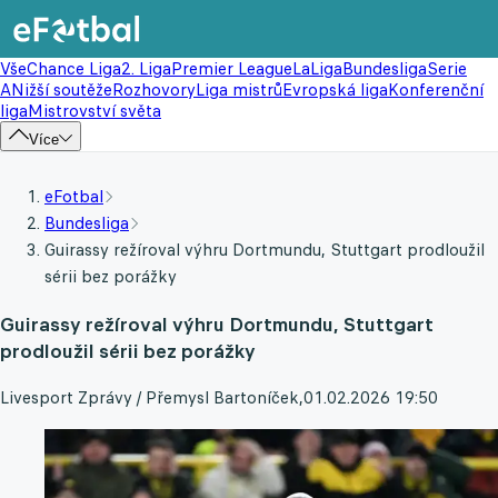
Vše
Chance Liga
2. Liga
Premier League
LaLiga
Bundesliga
Serie
A
Nižší soutěže
Rozhovory
Liga mistrů
Evropská liga
Konferenční
liga
Mistrovství světa
Více
eFotbal
Bundesliga
Guirassy režíroval výhru Dortmundu, Stuttgart prodloužil
sérii bez porážky
Guirassy režíroval výhru Dortmundu, Stuttgart
prodloužil sérii bez porážky
Livesport Zprávy / Přemysl Bartoníček
,
01.02.2026 19:50