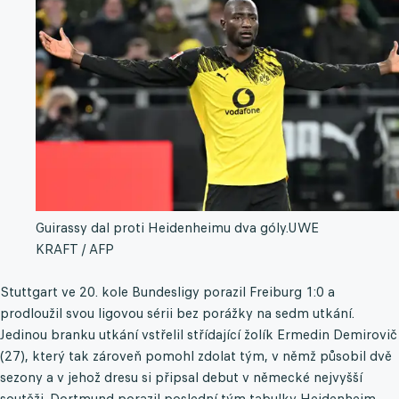
Guirassy dal proti Heidenheimu dva góly.
UWE
KRAFT / AFP
Stuttgart ve 20. kole Bundesligy porazil Freiburg 1:0 a
prodloužil svou ligovou sérii bez porážky na sedm utkání.
Jedinou branku utkání vstřelil střídající žolík Ermedin Demirovič
(27), který tak zároveň pomohl zdolat tým, v němž působil dvě
sezony a v jehož dresu si připsal debut v německé nejvyšší
soutěži. Dortmund porazil poslední tým tabulky Heidenheim