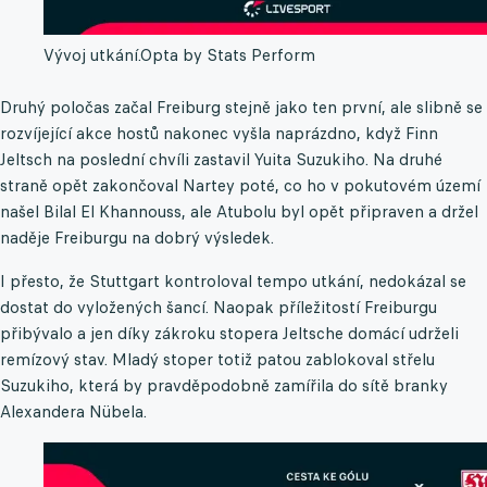
Vývoj utkání.
Opta by Stats Perform
Druhý poločas začal Freiburg stejně jako ten první, ale slibně se
rozvíjející akce hostů nakonec vyšla naprázdno, když Finn
Jeltsch na poslední chvíli zastavil Yuita Suzukiho. Na druhé
straně opět zakončoval Nartey poté, co ho v pokutovém území
našel Bilal El Khannouss, ale Atubolu byl opět připraven a držel
naděje Freiburgu na dobrý výsledek.
I přesto, že Stuttgart kontroloval tempo utkání, nedokázal se
dostat do vyložených šancí. Naopak příležitostí Freiburgu
přibývalo a jen díky zákroku stopera Jeltsche domácí udrželi
remízový stav. Mladý stoper totiž patou zablokoval střelu
Suzukiho, která by pravděpodobně zamířila do sítě branky
Alexandera Nübela.