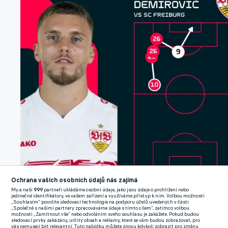
Ochrana vašich osobních údajů nás zajímá
My a naši
999
partneři ukládáme osobní údaje, jako jsou údaje o prohlížení nebo
jedinečné identifikátory, ve vašem zařízení a využíváme přístup k nim. Volbou možnosti
„Souhlasím“ povolíte sledovací technologie na podporu účelů uvedených v části
„Společně s našimi partnery zpracováváme údaje s tímto cílem“, zatímco volbou
možnosti „Zamítnout vše“ nebo odvoláním svého souhlasu je zakážete. Pokud budou
Tak vypadal jediný zásah utkání.
Opta by Stats
sledovací prvky zakázány, určitý obsah a reklamy, které se vám budou zobrazovat, pro
vás nemusejí být relevantní. Tuto nabídku můžete znovu kdykoli zobrazit pro změnu