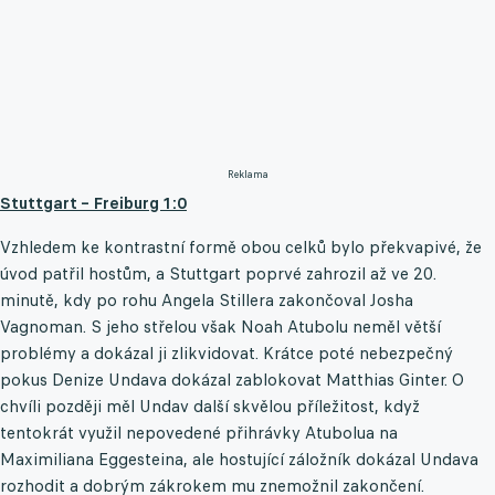
Reklama
Stuttgart – Freiburg 1:0
Vzhledem ke kontrastní formě obou celků bylo překvapivé, že
úvod patřil hostům, a Stuttgart poprvé zahrozil až ve 20.
minutě, kdy po rohu Angela Stillera zakončoval Josha
Vagnoman. S jeho střelou však Noah Atubolu neměl větší
problémy a dokázal ji zlikvidovat. Krátce poté nebezpečný
pokus Denize Undava dokázal zablokovat Matthias Ginter. O
chvíli později měl Undav další skvělou příležitost, když
tentokrát využil nepovedené přihrávky Atubolua na
Maximiliana Eggesteina, ale hostující záložník dokázal Undava
rozhodit a dobrým zákrokem mu znemožnil zakončení.