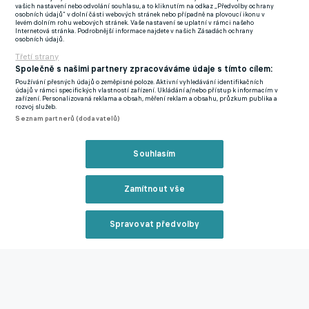
Perform
vašich nastavení nebo odvolání souhlasu, a to kliknutím na odkaz „Předvolby ochrany
osobních údajů“ v dolní části webových stránek nebo případně na plovoucí ikonu v
levém dolním rohu webových stránek. Vaše nastavení se uplatní v rámci našeho
Internetová stránka. Podrobnější informace najdete v našich Zásadách ochrany
Stuttgart však nakonec přece jen dokázal vstřelit branku, když
osobních údajů.
si v 90. minutě střídající Demirovič našel přihrávku Undava a
Třetí strany
následnou raketou do pravého horního rohu rozhodl utkání. V
Společně s našimi partnery zpracováváme údaje s tímto cílem:
nastavení pak Freiburg ještě jednou pohrozil prostřednictvím
Používání přesných údajů o zeměpisné poloze. Aktivní vyhledávání identifikačních
údajů v rámci specifických vlastností zařízení. Ukládání a/nebo přístup k informacím v
Bruna Ogbuse, ale jeho pokus skvěle vychytal Nübel. Stuttgart
zařízení. Personalizovaná reklama a obsah, měření reklam a obsahu, průzkum publika a
rozvoj služeb.
tak nakonec zvítězil a upevnil si pozici v první čtyřce, zatímco
Seznam partnerů (dodavatelů)
Freiburg po další ztrátě na pohárové příčky ztrácí již osm bodů.
Souhlasím
Dortmund – Heidenheim 3:2
Zamítnout vše
Přes aktivitu na obou stranách přišly první větší šance zápasu
až po 20 minutách hry. Nico Schlotterbeck nejdříve hlavou
přestřelil po centru Daniela Svenssona. Na druhé straně zase
Spravovat předvolby
Eren Dinkci u pravé tyče přízemním zakončením nepřekonal
Reklama
Gregora Kobela.
Spolupráce mezi Svenssonem a Schlotterbeckem při rohovém
kopu se opakovala za dalších několik minut. I tentokrát ale
Zavřít rekl