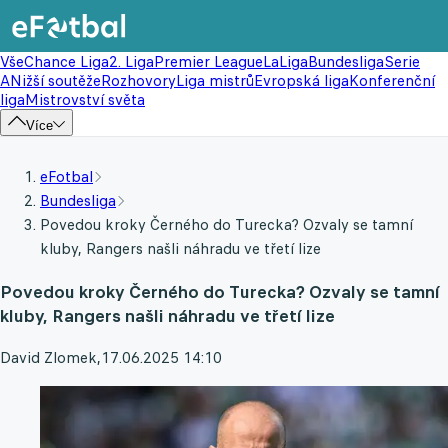
Vše
Chance Liga
2. Liga
Premier League
LaLiga
Bundesliga
Serie
A
Nižší soutěže
Rozhovory
Liga mistrů
Evropská liga
Konferenční
liga
Mistrovství světa
Více
eFotbal
Bundesliga
Povedou kroky Černého do Turecka? Ozvaly se tamní
kluby, Rangers našli náhradu ve třetí lize
Povedou kroky Černého do Turecka? Ozvaly se tamní
kluby, Rangers našli náhradu ve třetí lize
David Zlomek
,
17.06.2025 14:10