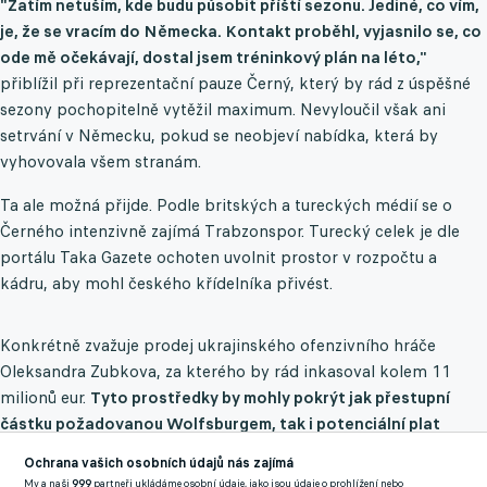
"Zatím netuším, kde budu působit příští sezonu. Jediné, co vím,
je, že se vracím do Německa. Kontakt proběhl, vyjasnilo se, co
ode mě očekávají, dostal jsem tréninkový plán na léto,"
přiblížil při reprezentační pauze Černý, který by rád z úspěšné
sezony pochopitelně vytěžil maximum. Nevyloučil však ani
setrvání v Německu, pokud se neobjeví nabídka, která by
vyhovovala všem stranám.
Ta ale možná přijde. Podle britských a tureckých médií se o
Černého intenzivně zajímá Trabzonspor. Turecký celek je dle
portálu Taka Gazete ochoten uvolnit prostor v rozpočtu a
kádru, aby mohl českého křídelníka přivést.
Konkrétně zvažuje prodej ukrajinského ofenzivního hráče
Oleksandra Zubkova, za kterého by rád inkasoval kolem 11
milionů eur.
Tyto prostředky by mohly pokrýt jak přestupní
částku požadovanou Wolfsburgem, tak i potenciální plat
Černého, jenž by podle Daily Record mohl činit až 3,5 milionu
Ochrana vašich osobních údajů nás zajímá
eur ročně.
My a naši
999
partneři ukládáme osobní údaje, jako jsou údaje o prohlížení nebo