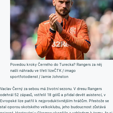
Povedou kroky Černého do Turecka? Rangers za něj
našli náhradu ve třetí lize
ČTK / imago
sportfotodienst / Jamie Johnston
Vaclav Černý za sebou má životní sezonu. V dresu Rangers
odehrál 52 zápasů, vstřelil 18 gólů a přidal devět asistencí, v
Evropské lize patřil k nejproduktivnějším hráčům. Přestože se
stal oporou skotského velkoklubu, jeho budoucnost zůstává
nejasná. Hostování v Glasgow skončilo a vzhledem k tomu, že si