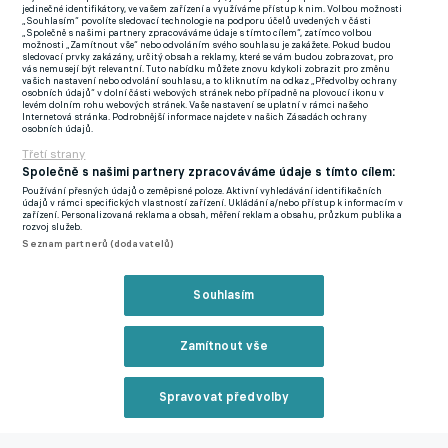
jedinečné identifikátory, ve vašem zařízení a využíváme přístup k nim. Volbou možnosti
„Souhlasím“ povolíte sledovací technologie na podporu účelů uvedených v části
Ve hře však nejsou jen Turci. O Černého se podle spekulací
„Společně s našimi partnery zpracováváme údaje s tímto cílem“, zatímco volbou
možnosti „Zamítnout vše“ nebo odvoláním svého souhlasu je zakážete. Pokud budou
zajímá i slavný
Besiktas
a údajně se přihlásil i jeho bývalý klub
sledovací prvky zakázány, určitý obsah a reklamy, které se vám budou zobrazovat, pro
vás nemusejí být relevantní. Tuto nabídku můžete znovu kdykoli zobrazit pro změnu
Ajax Amsterdam
, referuje turecký web Eagle Media.
vašich nastavení nebo odvolání souhlasu, a to kliknutím na odkaz „Předvolby ochrany
osobních údajů“ v dolní části webových stránek nebo případně na plovoucí ikonu v
levém dolním rohu webových stránek. Vaše nastavení se uplatní v rámci našeho
Internetová stránka. Podrobnější informace najdete v našich Zásadách ochrany
osobních údajů.
Rangers se mezitím připravují na život bez Černého. Vzhledem
Třetí strany
k výši požadovaného odstupného za českého hráče se rozhodli
Společně s našimi partnery zpracováváme údaje s tímto cílem:
hledat náhradu jinde a našli ji ve třetí anglické lize. Na Ibrox má
Používání přesných údajů o zeměpisné poloze. Aktivní vyhledávání identifikačních
namířeno Kwame Poku z Peterborough United.
údajů v rámci specifických vlastností zařízení. Ukládání a/nebo přístup k informacím v
zařízení. Personalizovaná reklama a obsah, měření reklam a obsahu, průzkum publika a
rozvoj služeb.
Dvaadvacetiletý ghanský reprezentant zazářil v League One,
Seznam partnerů (dodavatelů)
kde v poslední sezoně zaznamenal 12 gólů a osm asistencí.
Podobně jako Černý hraje na pravém křídle, odkud rád navazuje
Souhlasím
útoky přes levou nohu.
Zamítnout vše
Poku sice není zatím ověřený na nejvyšší úrovni, ale Rangers
věří, že v něm získají hráče s podobným profilem a
Spravovat předvolby
potenciálem, jako měl Černý. Přestup však zatím není dotažen,
mermomocí se o Pokua prý snaží například Ipswich Town nebo
Reklama