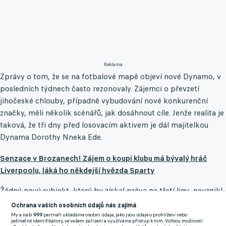
Reklama
Zprávy o tom, že se na fotbalové mapě objeví nové Dynamo, v
posledních týdnech často rezonovaly. Zájemci o převzetí
jihočeské chlouby, případně vybudování nové konkurenční
značky, měli několik scénářů, jak dosáhnout cíle. Jenže realita je
taková, že tři dny před losovacím aktivem je dál majitelkou
Dynama Dorothy Nneka Ede.
Senzace v Brozanech! Zájem o koupi klubu má bývalý hráč
Liverpoolu, láká ho někdejší hvězda Sparty
Žádný nový subjekt, který by získal práva na třetí ligu, nevznikl.
Brozany jsou normálně mezi přihlášenými týmy v B skupině
Ochrana vašich osobních údajů nás zajímá
třetí ligy a spojení s jihočeským regionem se nekoná.
"Povídalo
My a naši
999
partneři ukládáme osobní údaje, jako jsou údaje o prohlížení nebo
jedinečné identifikátory, ve vašem zařízení a využíváme přístup k nim. Volbou možnosti