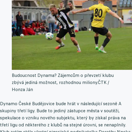
Budoucnost Dynama? Zájemcům o převzetí klubu
zbývá jediná možnost, rozhodnou miliony.
ČTK /
Honza Ján
Dynamo České Budějovice bude hrát v následující sezoně A
skupiny třetí ligy. Bude to jediný zástupce města v soutěži,
spekulace o vzniku nového subjektu, který by získal práva na
třetí ligu od některého z klubů na stejné úrovni, se nenaplnily.
Klub zatím stále vlastní nigerijská podnikatelka Dorothy Nneka