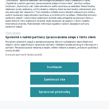
se toho hodně, ale nakonec se ani nikdo z kraje kvůli té věci ani
„Souhlasím“ povolíte sledovací technologie na podporu účelů uvedených v části
„Společně s našimi partnery zpracováváme údaje s tímto cílem“, zatímco volbou
neozval,“
uvedl pro eFotbal David Anděl, vedoucí sekretář
možnosti „Zamítnout vše“ nebo odvoláním svého souhlasu je zakážete. Pokud budou
sledovací prvky zakázány, určitý obsah a reklamy, které se vám budou zobrazovat, pro
Řídící komise pro Čechy.
vás nemusejí být relevantní. Tuto nabídku můžete znovu kdykoli zobrazit pro změnu
vašich nastavení nebo odvolání souhlasu, a to kliknutím na odkaz „Předvolby ochrany
osobních údajů“ v dolní části webových stránek nebo případně na plovoucí ikonu v
levém dolním rohu webových stránek. Vaše nastavení se uplatní v rámci našeho
Jeho slova tak potvrzují, že ve hře už zbývá jediný scénář
Internetová stránka. Podrobnější informace najdete v našich Zásadách ochrany
osobních údajů.
ohledně Dynama. Současná majitelka by musela kývnout na
Třetí strany
prodej klubu zástupcům kraje a dalším subjektům. O tom se
Společně s našimi partnery zpracováváme údaje s tímto cílem:
sice jedná, jenže zatím ani mimořádně štědrá finanční nabídka
Používání přesných údajů o zeměpisné poloze. Aktivní vyhledávání identifikačních
nestačila k tomu, aby byl obchod uzavřen.
"Kraj už prý na
údajů v rámci specifických vlastností zařízení. Ukládání a/nebo přístup k informacím v
zařízení. Personalizovaná reklama a obsah, měření reklam a obsahu, průzkum publika a
všechno kývnul, ale dotažené to není,“
hlásí zdroj eFotbal.cz.
rozvoj služeb.
Seznam partnerů (dodavatelů)
Jisté je to, že při realizaci scénáře se změnou vlastníka klubu
netlačí nikoho v Budějovicích čas. Majitel se může změnit klidně
Souhlasím
hodinu před výkopem. Stav hráčského kádru a jeho
připravenosti je věc druhá, stejně jako to, kdo by tým trénoval.
Zamítnout vše
Budoucnost řeší pochopitelně i samotní hráči, o které je zájem
třeba ve druhé lize, ale oni nevědí, co se bude dít. Jednání mezi
Spravovat předvolby
oběma stranami každopádně dále pokračují.
Reklama
Nejasná budoucnost Dynama? Vaníčka chce Jihočechům