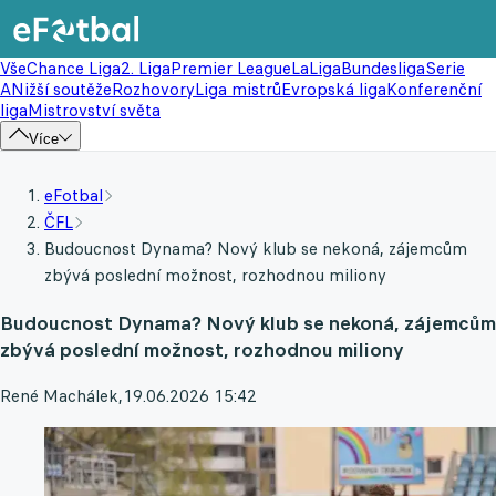
Vše
Chance Liga
2. Liga
Premier League
LaLiga
Bundesliga
Serie
A
Nižší soutěže
Rozhovory
Liga mistrů
Evropská liga
Konferenční
liga
Mistrovství světa
Více
eFotbal
ČFL
Budoucnost Dynama? Nový klub se nekoná, zájemcům
zbývá poslední možnost, rozhodnou miliony
Budoucnost Dynama? Nový klub se nekoná, zájemcům
zbývá poslední možnost, rozhodnou miliony
René Machálek
,
19.06.2026 15:42