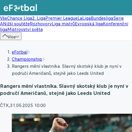
Vše
Chance Liga
2. Liga
Premier League
LaLiga
Bundesliga
Serie
A
Nižší soutěže
Rozhovory
Liga mistrů
Evropská liga
Konferenční
liga
Mistrovství světa
Více
eFotbal
Championship
Rangers mění vlastníka. Slavný skotský klub je nyní v
područí Američanů, stejně jako Leeds United
Rangers mění vlastníka. Slavný skotský klub je nyní v
područí Američanů, stejně jako Leeds United
ČTK
,
31.05.2025 10:00