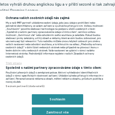
letos vyhráli druhou anglickou ligu a v příští sezoně si tak zahrají
elitní Premier League.
Ochrana vašich osobních údajů nás zajímá
Rangers, v jejichž dresu v uplynulém ročníku hostoval z
My a naši
997
partneři ukládáme osobní údaje, jako jsou údaje o prohlížení nebo
jedinečné identifikátory, ve vašem zařízení a využíváme přístup k nim. Volbou možnosti
Wolfsburgu český záložník Václav Černý, jsou v posledních
„Souhlasím“ povolíte sledovací technologie na podporu účelů uvedených v části
„Společně s našimi partnery zpracováváme údaje s tímto cílem“, zatímco volbou
letech ve stínu městského rivala Celticu. Od roku 2011 získali
možnosti „Zamítnout vše“ nebo odvoláním svého souhlasu je zakážete. Pokud budou
sledovací prvky zakázány, určitý obsah a reklamy, které se vám budou zobrazovat, pro
Rangers pouze jeden mistrovských titul, oba velkokluby z
vás nemusejí být relevantní. Tuto nabídku můžete znovu kdykoli zobrazit pro změnu
vašich nastavení nebo odvolání souhlasu, a to kliknutím na odkaz „Předvolby ochrany
Glasgow nyní mají na kontě 55 ligových prvenství.
osobních údajů“ v dolní části webových stránek nebo případně na plovoucí ikonu v
levém dolním rohu webových stránek. Vaše nastavení se uplatní v rámci našeho
Internetová stránka. Podrobnější informace najdete v našich Zásadách ochrany
osobních údajů.
Zmínky
Třetí strany
Championship
Rangers
Společně s našimi partnery zpracováváme údaje s tímto cílem:
Používání přesných údajů o zeměpisné poloze. Aktivní vyhledávání identifikačních
údajů v rámci specifických vlastností zařízení. Ukládání a/nebo přístup k informacím v
zařízení. Personalizovaná reklama a obsah, měření reklam a obsahu, průzkum publika a
Související články
rozvoj služeb.
Seznam partnerů (dodavatelů)
Souhlasím
Zamítnout vše