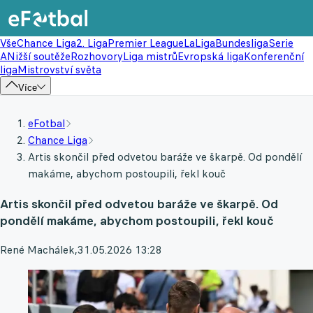
Vše
Chance Liga
2. Liga
Premier League
LaLiga
Bundesliga
Serie
A
Nižší soutěže
Rozhovory
Liga mistrů
Evropská liga
Konferenční
liga
Mistrovství světa
Více
eFotbal
Chance Liga
Artis skončil před odvetou baráže ve škarpě. Od pondělí
makáme, abychom postoupili, řekl kouč
Artis skončil před odvetou baráže ve škarpě. Od
pondělí makáme, abychom postoupili, řekl kouč
René Machálek
,
31.05.2026 13:28