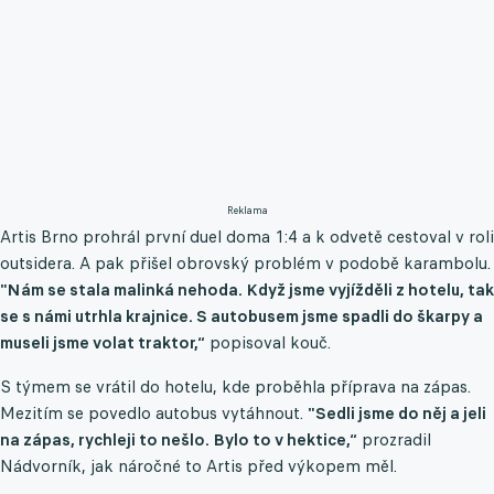
Reklama
Artis Brno prohrál první duel doma 1:4 a k odvetě cestoval v roli
outsidera. A pak přišel obrovský problém v podobě karambolu.
"Nám se stala malinká nehoda. Když jsme vyjížděli z hotelu, tak
se s námi utrhla krajnice. S autobusem jsme spadli do škarpy a
museli jsme volat traktor,“
popisoval kouč.
S týmem se vrátil do hotelu, kde proběhla příprava na zápas.
Mezitím se povedlo autobus vytáhnout.
"Sedli jsme do něj a jeli
na zápas, rychleji to nešlo. Bylo to v hektice,“
prozradil
Nádvorník, jak náročné to Artis před výkopem měl.