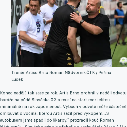
Trenér Artisu Brno Roman N8dvorník.
ČTK / Peřina
Luděk
Konec nadějí, tak zase za rok. Artis Brno prohrál v neděli odvetu
baráže na půdě Slovácka 0:3 a musí na start mezi elitou
minimálně na rok zapomenout. Výbuch v odvetě může částečně
omlouvat divočina, kterou Artis zažil před výkopem. „S
autobusem jsme spadli do škarpy,“ prozradil kouč Roman
Nádvorník. „Slovácko nás ale přehrálo a zaslouží si vítězství. My