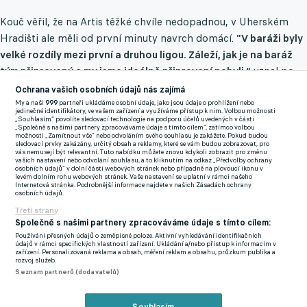
Kouč věřil, že na Artis těžké chvíle nedopadnou, v Uherském
Hradišti ale měli od první minuty navrch domácí.
"V baráži byly
velké rozdíly mezi první a druhou ligou. Záleží, jak je na baráž
tým připravený a my jsme ideálně připravení nebyli,“
uznal po
prohře 0:3.
Ochrana vašich osobních údajů nás zajímá
My a naši
999
partneři ukládáme osobní údaje, jako jsou údaje o prohlížení nebo
jedinečné identifikátory, ve vašem zařízení a využíváme přístup k nim. Volbou možnosti
"Byly tam individuální chyby, nedostoupení hráčů a soupeř
„Souhlasím“ povolíte sledovací technologie na podporu účelů uvedených v části
„Společně s našimi partnery zpracováváme údaje s tímto cílem“, zatímco volbou
trestal kombinační hrou,
přehráli nás a zaslouží si vítězství,“
možnosti „Zamítnout vše“ nebo odvoláním svého souhlasu je zakážete. Pokud budou
sledovací prvky zakázány, určitý obsah a reklamy, které se vám budou zobrazovat, pro
pravil realisticky Nádvorník, když přiznal, že hlavní bylo při
vás nemusejí být relevantní. Tuto nabídku můžete znovu kdykoli zobrazit pro změnu
vašich nastavení nebo odvolání souhlasu, a to kliknutím na odkaz „Předvolby ochrany
narůstajícím se manku odvetu důstojně dohrát.
osobních údajů“ v dolní části webových stránek nebo případně na plovoucí ikonu v
levém dolním rohu webových stránek. Vaše nastavení se uplatní v rámci našeho
Internetová stránka. Podrobnější informace najdete v našich Zásadách ochrany
osobních údajů.
V hlavě už Nádvorník spřádal plány na tu další, která už by měla
Třetí strany
mít postupový cíl. "Musíme se dobře připravit. Převzal jsem tým
Společně s našimi partnery zpracováváme údaje s tímto cílem:
na čtvrtém místě se ztrátou na baráž a tým jsem do baráže
Používání přesných údajů o zeměpisné poloze. Aktivní vyhledávání identifikačních
údajů v rámci specifických vlastností zařízení. Ukládání a/nebo přístup k informacím v
dovedl. Tam jsme narazili na lepšího soupeře a
od pondělí
zařízení. Personalizovaná reklama a obsah, měření reklam a obsahu, průzkum publika a
rozvoj služeb.
začíná pracovat na novém mužstvu, abychom byli úspěšní a výš
Seznam partnerů (dodavatelů)
postoupili,“
dodal.