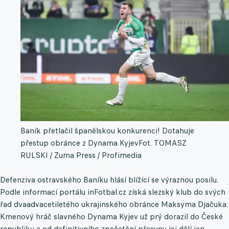
Baník přetlačil španělskou konkurenci! Dotahuje
přestup obránce z Dynama Kyjev
Fot. TOMASZ
RULSKI / Zuma Press / Profimedia
Defenziva ostravského Baníku hlásí blížící se výraznou posilu.
Podle informací portálu inFotbal.cz získá slezský klub do svých
řad dvaadvacetiletého ukrajinského obránce Maksyma Djačuka.
Kmenový hráč slavného Dynama Kyjev už prý dorazil do České
republiky a od definitivního zpečetění přesunu jej dělí jen