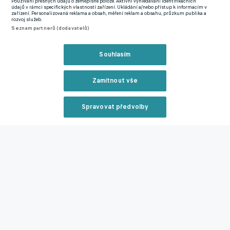
Používání přesných údajů o zeměpisné poloze. Aktivní vyhledávání identifikačních
údajů v rámci specifických vlastností zařízení. Ukládání a/nebo přístup k informacím v
Baník Ostrava
Chance Liga
Maksym Dyachuk
zařízení. Personalizovaná reklama a obsah, měření reklam a obsahu, průzkum publika a
rozvoj služeb.
Seznam partnerů (dodavatelů)
Související články
Souhlasím
Zamítnout vše
Spravovat předvolby
Reklama
Zbrojovka poprvé padla, nestačila na Hartberg,
Jablonec uhrál remízu s týmem z Ligy mistrů
08.07.2026 19:04
Zavřít rekl