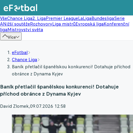
Vše
Chance Liga
2. Liga
Premier League
LaLiga
Bundesliga
Serie
A
Nižší soutěže
Rozhovory
Liga mistrů
Evropská liga
Konferenční
liga
Mistrovství světa
Více
eFotbal
Chance Liga
Baník přetlačil španělskou konkurenci! Dotahuje příchod
obránce z Dynama Kyjev
Baník přetlačil španělskou konkurenci! Dotahuje
příchod obránce z Dynama Kyjev
David Zlomek
,
09.07.2026 12:58