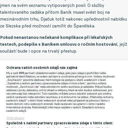
jmen na svém seznamu vytipovaných posil. O služby
talentovaného zadáka přitom Baník musel svést boj na
mezinárodním trhu, Djačuk totiž nakonec upřednostnil nabídku
ze Slezska před možností zamířit do Španělska.
Pokud nenastanou nečekané komplikace při lékařských
testech, podepíše s Baníkem smlouvu o ročním hostování
, jejíž
součástí bude i opce na trvalý přestup.
Dvaadvacetiletý stoper přichází do české nejvyšší soutěže
Ochrana vašich osobních údajů nás zajímá
My a naši
999
partneři ukládáme osobní údaje, jako jsou údaje o prohlížení nebo
rozehraný z polské Lechie Gdaňsk, kde strávil uplynulý ročník. V
jedinečné identifikátory, ve vašem zařízení a využíváme přístup k nim. Volbou možnosti
„Souhlasím“ povolíte sledovací technologie na podporu účelů uvedených v části
dresu Lechie zasáhl celkově do 28 soutěžních klání, ve kterých
„Společně s našimi partnery zpracováváme údaje s tímto cílem“, zatímco volbou
možnosti „Zamítnout vše“ nebo odvoláním svého souhlasu je zakážete. Pokud budou
se navíc dokázal dvakrát gólově prosadit a na jednu branku
sledovací prvky zakázány, určitý obsah a reklamy, které se vám budou zobrazovat, pro
vás nemusejí být relevantní. Tuto nabídku můžete znovu kdykoli zobrazit pro změnu
přihrát.
vašich nastavení nebo odvolání souhlasu, a to kliknutím na odkaz „Předvolby ochrany
osobních údajů“ v dolní části webových stránek nebo případně na plovoucí ikonu v
levém dolním rohu webových stránek. Vaše nastavení se uplatní v rámci našeho
Baník vyhrál boj o žádanou posilu. Z Ameriky přivádí
Internetová stránka. Podrobnější informace najdete v našich Zásadách ochrany
osobních údajů.
slovenského reprezentanta
Třetí strany
Společně s našimi partnery zpracováváme údaje s tímto cílem:
Zmínky