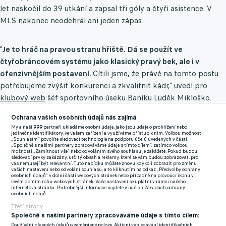
let naskočil do 39 utkání a zapsal tři góly a čtyři asistence. V
MLS nakonec neodehrál ani jeden zápas.
"
Je to hráč na pravou stranu hřiště. Dá se použít ve
čtyřobráncovém systému jako klasický pravý bek, ale i v
ofenzivnějším postavení.
Cítili jsme, že právě na tomto postu
potřebujeme zvýšit konkurenci a zkvalitnit kádr," uvedl pro
klubový web
šéf sportovního úseku Baníku Luděk Mikloško.
Sám Kmeť přiznal, že rozhodování mu usnadnila pověst
Ochrana vašich osobních údajů nás zajímá
My a naši
999
partneři ukládáme osobní údaje, jako jsou údaje o prohlížení nebo
ostravského klubu i reference od krajanů. "
Když se Baník ozval,
jedinečné identifikátory, ve vašem zařízení a využíváme přístup k nim. Volbou možnosti
„Souhlasím“ povolíte sledovací technologie na podporu účelů uvedených v části
hned to pro mě bylo lákavé. Vyptával jsem se Tomáše Riga i
„Společně s našimi partnery zpracováváme údaje s tímto cílem“, zatímco volbou
možnosti „Zamítnout vše“ nebo odvoláním svého souhlasu je zakážete. Pokud budou
Filipa Blažka.
Baník považuju za velký a tradiční klub a věřím, že
sledovací prvky zakázány, určitý obsah a reklamy, které se vám budou zobrazovat, pro
vás nemusejí být relevantní. Tuto nabídku můžete znovu kdykoli zobrazit pro změnu
mu pomůžu vrátit se po minulé sezoně zase nahoru," řekl po
vašich nastavení nebo odvolání souhlasu, a to kliknutím na odkaz „Předvolby ochrany
osobních údajů“ v dolní části webových stránek nebo případně na plovoucí ikonu v
podpisu smlouvy.
levém dolním rohu webových stránek. Vaše nastavení se uplatní v rámci našeho
Internetová stránka. Podrobnější informace najdete v našich Zásadách ochrany
osobních údajů.
Nového svěřence si pochvaluje také trenér Roman Skuhravý.
Třetí strany
"Znám ho ještě ze slovenské ligy, sledoval jsem i jeho další
Společně s našimi partnery zpracováváme údaje s tímto cílem:
kariéru. Věřím, že jeho touha prosadit se bude pro náš tým
Používání přesných údajů o zeměpisné poloze. Aktivní vyhledávání identifikačních