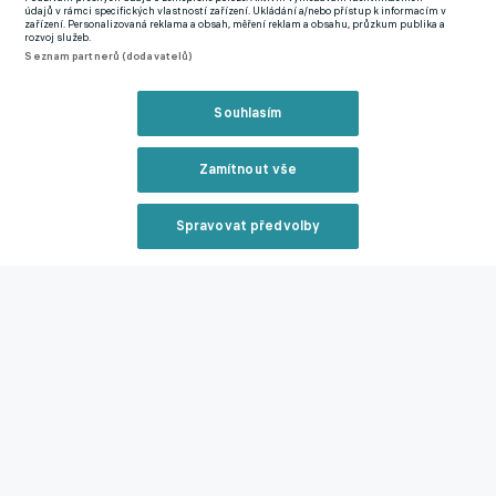
údajů v rámci specifických vlastností zařízení. Ukládání a/nebo přístup k informacím v
přínosem," uvedl kouč Baníku.
zařízení. Personalizovaná reklama a obsah, měření reklam a obsahu, průzkum publika a
rozvoj služeb.
Seznam partnerů (dodavatelů)
Příchodem Kmeťa navíc ostravské posilování nemusí skončit.
Vedení Baníku už dříve naznačilo, že nadále pracuje na rozšíření
Souhlasím
kádru. Prioritou má být příchod stopera a defenzivního
záložníka.
Zamítnout vše
Není konec jako konec! Krmenčík bude pokračovat, zlákal ho
tým ze šesté ligy
Spravovat předvolby
Reklama
Zmínky
Chance Liga
Matúš Kmeť
Baník Ostrava
Minnesota United
Zavřít rekl
Související články