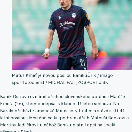
Matúš Kmeť je novou posilou Baníku.
ČTK / imago
sportfotodienst / MICHAL FAJT,ZOSPORTU.SK
Baník Ostrava oznámil příchod slovenského obránce Matúše
Kmeťa (26), který podepsal s klubem tříletou smlouvu. Na
Bazaly přichází z americké Minnesoty United a stává se třetí
letní posilou slezského celku po brankářích Matouši Babkovi a
Martinu Jedličkovi, u něhož Baník uplatnil opci na trvalý
přestup z Plzně.