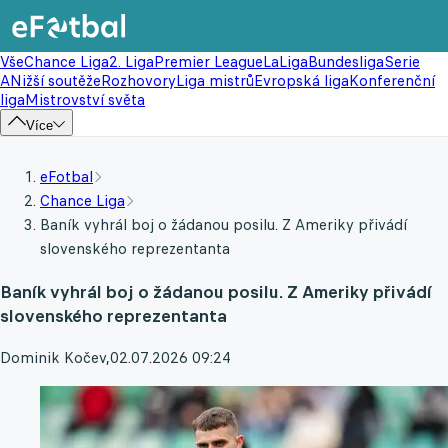
Vše
Chance Liga
2. Liga
Premier League
LaLiga
Bundesliga
Serie
A
Nižší soutěže
Rozhovory
Liga mistrů
Evropská liga
Konferenční
liga
Mistrovství světa
Více
eFotbal
Chance Liga
Baník vyhrál boj o žádanou posilu. Z Ameriky přivádí
slovenského reprezentanta
Baník vyhrál boj o žádanou posilu. Z Ameriky přivádí
slovenského reprezentanta
Dominik Kočev
,
02.07.2026 09:24