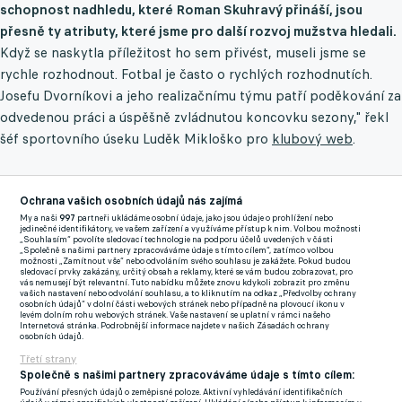
schopnost nadhledu, které Roman Skuhravý přináší, jsou
přesně ty atributy, které jsme pro další rozvoj mužstva hledali.
Když se naskytla příležitost ho sem přivést, museli jsme se
rychle rozhodnout. Fotbal je často o rychlých rozhodnutích.
Josefu Dvorníkovi a jeho realizačnímu týmu patří poděkování za
odvedenou práci a úspěšně zvládnutou koncovku sezony," řekl
šéf sportovního úseku Luděk Mikloško pro
klubový web
.
"O Romana Skuhravého jsme měli zájem už vloni na podzim,
Ochrana vašich osobních údajů nás zajímá
tehdy to z nějakých důvodů ještě nedopadlo.
Dlouhodobě ho
My a naši
997
partneři ukládáme osobní údaje, jako jsou údaje o prohlížení nebo
jedinečné identifikátory, ve vašem zařízení a využíváme přístup k nim. Volbou možnosti
vnímám jako trenéra s mimořádně silnou fotbalovou identitou,
„Souhlasím“ povolíte sledovací technologie na podporu účelů uvedených v části
„Společně s našimi partnery zpracováváme údaje s tímto cílem“, zatímco volbou
který dokáže mužstvu vtisknout jasnou tvář a herní principy.
možnosti „Zamítnout vše“ nebo odvoláním svého souhlasu je zakážete. Pokud budou
sledovací prvky zakázány, určitý obsah a reklamy, které se vám budou zobrazovat, pro
Právě čitelný rukopis a schopnost systematicky rozvíjet tým
vás nemusejí být relevantní. Tuto nabídku můžete znovu kdykoli zobrazit pro změnu
vašich nastavení nebo odvolání souhlasu, a to kliknutím na odkaz „Předvolby ochrany
jsou vlastnosti, které ho provázejí celou kariéru.
Jsme
osobních údajů“ v dolní části webových stránek nebo případně na plovoucí ikonu v
levém dolním rohu webových stránek. Vaše nastavení se uplatní v rámci našeho
přesvědčeni, že jeho způsob práce i fotbalové myšlení velmi
Internetová stránka. Podrobnější informace najdete v našich Zásadách ochrany
osobních údajů.
dobře odpovídají skladbě našeho kádru a ambicím klubu.
Třetí strany
Chceme vytvořit prostředí, ve kterém bude mít dostatek času i
Společně s našimi partnery zpracováváme údaje s tímto cílem:
podpory, aby mohl svou práci naplno rozvinout," dodal Luděk
Používání přesných údajů o zeměpisné poloze. Aktivní vyhledávání identifikačních