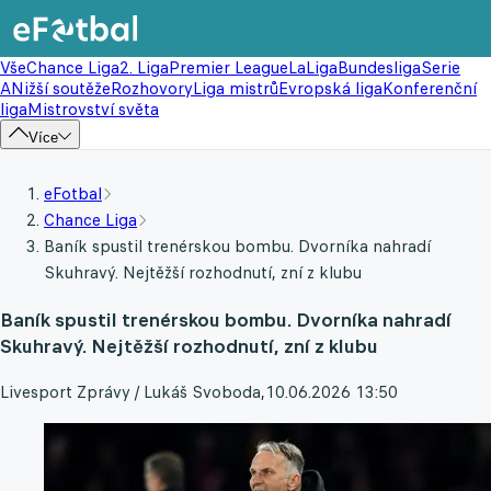
Vše
Chance Liga
2. Liga
Premier League
LaLiga
Bundesliga
Serie
A
Nižší soutěže
Rozhovory
Liga mistrů
Evropská liga
Konferenční
liga
Mistrovství světa
Více
eFotbal
Chance Liga
Baník spustil trenérskou bombu. Dvorníka nahradí
Skuhravý. Nejtěžší rozhodnutí, zní z klubu
Baník spustil trenérskou bombu. Dvorníka nahradí
Skuhravý. Nejtěžší rozhodnutí, zní z klubu
Livesport Zprávy / Lukáš Svoboda
,
10.06.2026 13:50