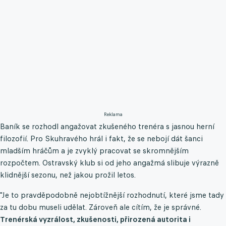
Reklama
Baník se rozhodl angažovat zkušeného trenéra s jasnou herní
filozofií. Pro Skuhravého hrál i fakt, že se nebojí dát šanci
mladším hráčům a je zvyklý pracovat se skromnějším
rozpočtem. Ostravský klub si od jeho angažmá slibuje výrazně
klidnější sezonu, než jakou prožil letos.
"Je to pravděpodobně nejobtížnější rozhodnutí, které jsme tady
za tu dobu museli udělat. Zároveň ale cítím, že je správné.
Trenérská vyzrálost, zkušenosti, přirozená autorita i