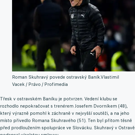
Roman Skuhravý povede ostravský Baník.
Vlastimil
Vacek / Právo / Profimedia
Třesk v ostravském Baníku je potvrzen. Vedení klubu se
rozhodlo nepokračovat s trenérem Josefem Dvorníkem (48),
který výrazně pomohl k záchraně v nejvyšší soutěži, a na jeho
místo přivedlo Romana Skuhravého (51). Ten byl přitom těsně
před prodloužením spolupráce ve Slovácku. Skuhravý v Ostravě
podepsal víceletou smlouvu.