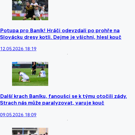
Potupa pro Baník! Hráči odevzdali po prohře na
Slovácku dresy kotli. Dejme je všichni, hlesl kouč
12.05.2026 18:19
Další krach Baníku, fanoušci se k týmu otočili zády.
Strach nás může paralyzovat, varuje kouč
09.05.2026 18:09