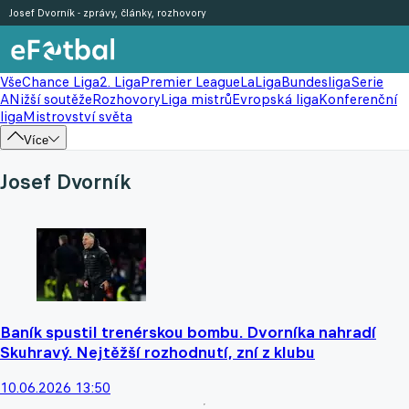
Josef Dvorník - zprávy, články, rozhovory
Vše
Chance Liga
2. Liga
Premier League
LaLiga
Bundesliga
Serie
A
Nižší soutěže
Rozhovory
Liga mistrů
Evropská liga
Konferenční
liga
Mistrovství světa
Více
Josef Dvorník
Baník spustil trenérskou bombu. Dvorníka nahradí
Skuhravý. Nejtěžší rozhodnutí, zní z klubu
10.06.2026 13:50