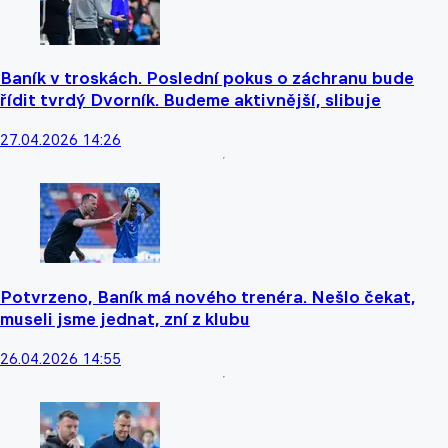
Baník v troskách. Poslední pokus o záchranu bude
řídit tvrdý Dvorník. Budeme aktivnější, slibuje
27.04.2026 14:26
Potvrzeno, Baník má nového trenéra. Nešlo čekat,
museli jsme jednat, zní z klubu
26.04.2026 14:55