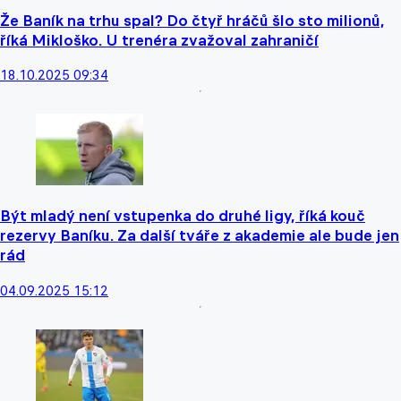
Že Baník na trhu spal? Do čtyř hráčů šlo sto milionů,
říká Mikloško. U trenéra zvažoval zahraničí
18.10.2025 09:34
Být mladý není vstupenka do druhé ligy, říká kouč
rezervy Baníku. Za další tváře z akademie ale bude jen
rád
04.09.2025 15:12