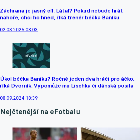
Záchrana je jasný cíl. Látal? Pokud nebude hrát
nahoře, chci ho hned, říká trenér béčka Baníku
02.03.2025 08:03
Úkol béčka Baníku? Ročně jeden dva hráči pro áčko,
říká Dvorník. Vypomůže mu Lischka či dánská posila
08.09.2024 18:39
Nejčtenější na eFotbalu