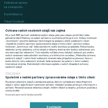
Fotbalové zprávy
na Livesportu
Eurofotbal.cz
Tribal Football -
Football News
(EN)
Ochrana vašich osobních údajů nás zajímá
My a naši
997
partneři ukládáme osobní údaje, jako jsou údaje o prohlížení nebo
FlashFutbal (SK)
jedinečné identifikátory, ve vašem zařízení a využíváme přístup k nim. Volbou možnosti
„Souhlasím“ povolíte sledovací technologie na podporu účelů uvedených v části
„Společně s našimi partnery zpracováváme údaje s tímto cílem“, zatímco volbou
Tenisportal.cz
možnosti „Zamítnout vše“ nebo odvoláním svého souhlasu je zakážete. Pokud budou
sledovací prvky zakázány, určitý obsah a reklamy, které se vám budou zobrazovat, pro
Tenisové zprávy
vás nemusejí být relevantní. Tuto nabídku můžete znovu kdykoli zobrazit pro změnu
vašich nastavení nebo odvolání souhlasu, a to kliknutím na odkaz „Předvolby ochrany
na Livesportu
osobních údajů“ v dolní části webových stránek nebo případně na plovoucí ikonu v
levém dolním rohu webových stránek. Vaše nastavení se uplatní v rámci našeho
Internetová stránka. Podrobnější informace najdete v našich Zásadách ochrany
osobních údajů.
Třetí strany
Společně s našimi partnery zpracováváme údaje s tímto cílem:
Používání přesných údajů o zeměpisné poloze. Aktivní vyhledávání identifikačních
Podmínky užití
GDPR a žurnalistika
údajů v rámci specifických vlastností zařízení. Ukládání a/nebo přístup k informacím v
zařízení. Personalizovaná reklama a obsah, měření reklam a obsahu, průzkum publika a
Zásady ochrany osobních údajů
Doporučené stránky
rozvoj služeb.
Seznam partnerů (dodavatelů)
Třetí strany
Tiráž
Souhlasím