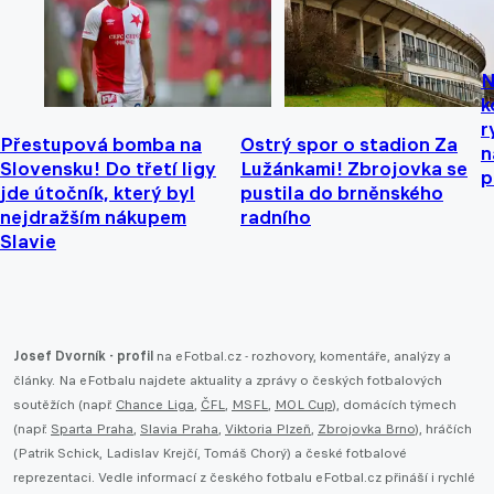
N
k
r
Přestupová bomba na
Ostrý spor o stadion Za
n
Slovensku! Do třetí ligy
Lužánkami! Zbrojovka se
p
jde útočník, který byl
pustila do brněnského
nejdražším nákupem
radního
Slavie
Josef Dvorník - profil
na eFotbal.cz - rozhovory, komentáře, analýzy a
články. Na eFotbalu najdete aktuality a zprávy o českých fotbalových
soutěžích (např.
Chance Liga
,
ČFL
,
MSFL
,
MOL Cup
), domácích týmech
(např.
Sparta Praha
,
Slavia Praha
,
Viktoria Plzeň
,
Zbrojovka Brno
), hráčích
(Patrik Schick, Ladislav Krejčí, Tomáš Chorý) a české fotbalové
reprezentaci. Vedle informací z českého fotbalu eFotbal.cz přináší i rychlé