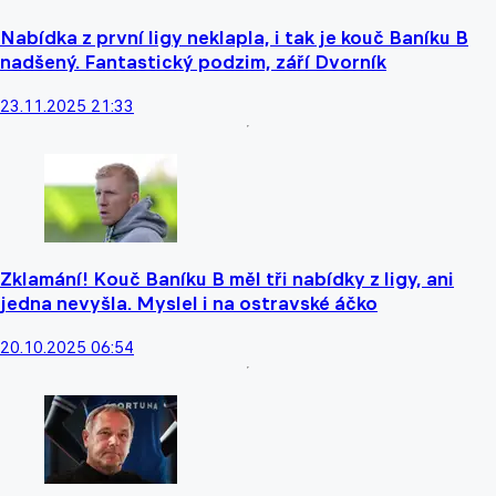
Nabídka z první ligy neklapla, i tak je kouč Baníku B
nadšený. Fantastický podzim, září Dvorník
23.11.2025 21:33
Zklamání! Kouč Baníku B měl tři nabídky z ligy, ani
jedna nevyšla. Myslel i na ostravské áčko
20.10.2025 06:54