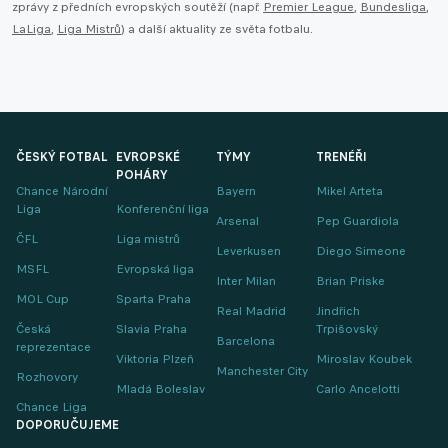
zprávy z předních evropských soutěží (např.
Premier League
,
Bundesliga
,
LaLiga
,
Liga Mistrů
) a další aktuality ze světa fotbalu.
ČESKÝ FOTBAL
EVROPSKÉ
TÝMY
TRENÉŘI
POHÁRY
Chance Národní
Bayern
Mikel Arteta
Liga
Konferenční liga
Arsenal
Pep Guardiola
ČFL
Liga mistrů
Leverkusen
Diego Simeone
MSFL
Evropská liga
Inter Milan
Brian Priske
MOL Cup
Sparta Praha
Real Madrid
Jindřich
Česká
Slavia Praha
Trpišovský
Barcelona
reprezentace
Viktoria Plzeň
Miroslav Koubek
Manchester City
Rozhovory
Mladá Boleslav
Carlo Ancelotti
Chance Liga
DOPORUČUJEME