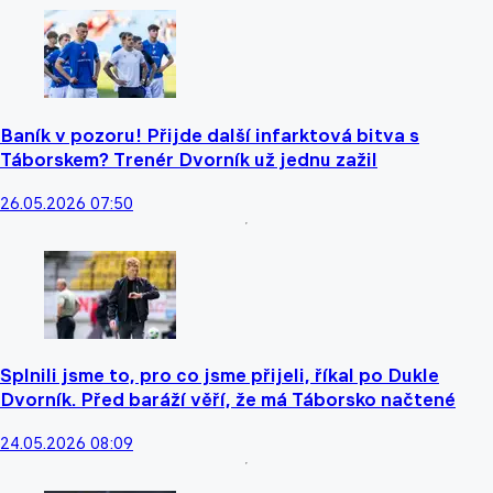
Baník v pozoru! Přijde další infarktová bitva s
Táborskem? Trenér Dvorník už jednu zažil
26.05.2026 07:50
Splnili jsme to, pro co jsme přijeli, říkal po Dukle
Dvorník. Před baráží věří, že má Táborsko načtené
24.05.2026 08:09