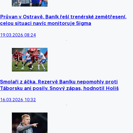
Průvan v Ostravě. Baník řeší trenérské zemětřesení,
celou situaci navíc monitoruje Sigma
19.03.2026 08:24
Smolaři z áčka. Rezervě Baníku nepomohly proti
Táborsku ani posily. Snový zápas, hodnotil Holiš
16.03.2026 10:32