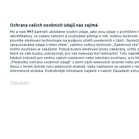
Ochrana vašich osobních údajů nás zajímá
Experiment, který nevyšel. Slavia se prý p
My a naši
997
partneři ukládáme osobní údaje, jako jsou údaje o prohlížení
identifikátory, ve vašem zařízení a využíváme přístup k nim. Volbou možnosti
povolíte sledovací technologie na podporu účelů uvedených v části „Společn
29.05.2026 12:36
zpracováváme údaje s tímto cílem“, zatímco volbou možnosti „Zamítnout vše
svého souhlasu je zakážete. Pokud budou sledovací prvky zakázány, určitý 
které se vám budou zobrazovat, pro vás nemusejí být relevantní. Tuto nabí
kdykoli zobrazit pro změnu vašich nastavení nebo odvolání souhlasu, a to k
„Předvolby ochrany osobních údajů“ v dolní části webových stránek nebo př
ikonu v levém dolním rohu webových stránek. Vaše nastavení se uplatní v r
Internetová stránka. Podrobnější informace najdete v našich Zásadách ochr
Třetí strany
Historický rekord v Edenu! Slavia vsadí na 
28.05.2026 16:00