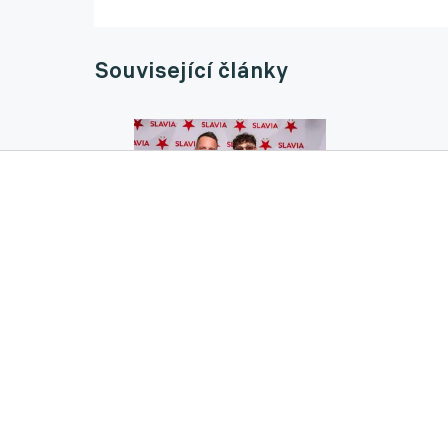
Související články
Slavia? Můj druhý domov, říká Chytil s no
29.05.2026 19:55