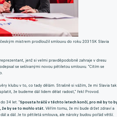
 s českým mistrem prodloužil smlouvu do roku 2031
SK Slavia
 reprezentant, jenž si velmi pravděpodobně zahraje v dresu
podepsal se sešívanými novou pětiletou smlouvu. "Cítím se
b.
ůvěry klubu v to, co tady dělám. Strašně si vážím, že mi Slavia tak
platit, že budeme dál lidem dělat radost," řekl Provod.
o 34 let. "
Spousta hráčů v těchto letech končí, pro mě by to by
b, že by se to mohlo stát.
Věřím tomu, že mi bude držet zdraví a
ál a dál. Je to pětiletá smlouva, ale nároky budou pořád větší.