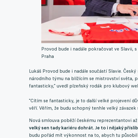
Provod bude i nadále pokračovat ve Slavii,
Praha
Lukáš Provod bude i nadále součástí Slavie. Český
národního týmu na blížícím se mistrovství světa, 
fantasticky," uvedl plzeňský rodák pro klubový we
"Cítím se fantasticky, je to další velké projevení d
věří. Věřím, že budu schopný tenhle velký závazek s
Nová smlouva poběží českému reprezentantovi až d
velký sen tady kariéru dohrát. Je to i nějaký přísli
budu pořád mít výkonnost na to, abych tu působil d