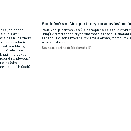
Společně s našimi partnery zpracováváme úd
o roce zbavuje Prekopa, našel se konkrétní zájemce
 nebo jedinečné
Používání přesných údajů o zeměpisné poloze. Aktivní v
 „Souhlasím“
údajů v rámci specifických vlastností zařízení. Ukládání 
ě s našimi partnery
zařízení. Personalizovaná reklama a obsah, měření rek
“ nebo odvoláním
a rozvoj služeb.
obsah a reklamy,
Seznam partnerů (dodavatelů)
dku můžete znovu
liknutím na odkaz
ípadně na plovoucí
ámci našeho
any osobních údajů.
ukrajinský klenot, který přepisuje tabulky ligy
Zobrazit více