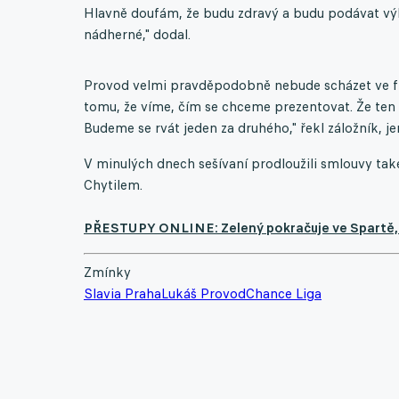
Hlavně doufám, že budu zdravý a budu podávat výko
nádherné," dodal.
Provod velmi pravděpodobně nebude scházet ve fi
tomu, že víme, čím se chceme prezentovat. Že ten 
Budeme se rvát jeden za druhého," řekl záložník, j
V minulých dnech sešívaní prodloužili smlouvy t
Chytilem.
PŘESTUPY ONLINE: Zelený pokračuje ve Spartě, Sl
Zmínky
Slavia Praha
Lukáš Provod
Chance Liga