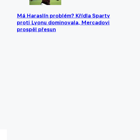
Má Haraslín problém? Křídla Sparty
proti Lyonu dominovala, Mercadovi
prospěl přesun