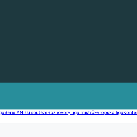
ga
Serie A
Nižší soutěže
Rozhovory
Liga mistrů
Evropská liga
Konfer