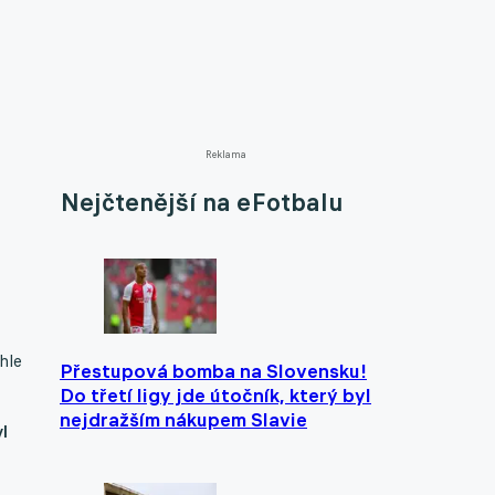
Reklama
Nejčtenější na eFotbalu
hle
Přestupová bomba na Slovensku!
Do třetí ligy jde útočník, který byl
nejdražším nákupem Slavie
l