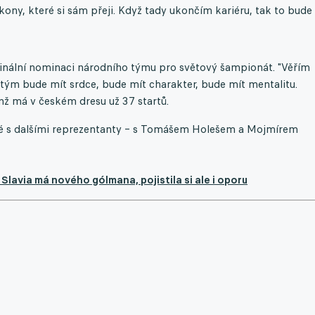
ny, které si sám přeji. Když tady ukončím kariéru, tak to bude
nální nominaci národního týmu pro světový šampionát. "Věřím
tým bude mít srdce, bude mít charakter, bude mít mentalitu.
enž má v českém dresu už 37 startů.
aké s dalšími reprezentanty – s Tomášem Holešem a Mojmírem
avia má nového gólmana, pojistila si ale i oporu