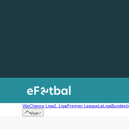
Vše
Chance Liga
2. Liga
Premier League
LaLiga
Bundesli
Více