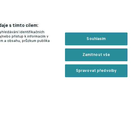
aje s tímto cílem:
yhledávání identifikačních
a/nebo přístup k informacím v
Souhlasím
lam a obsahu, průzkum publika
Zamítnout vše
Spravovat předvolby