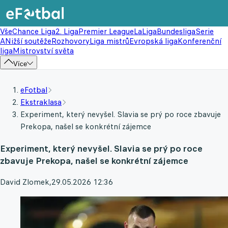
Vše
Chance Liga
2. Liga
Premier League
LaLiga
Bundesliga
Serie
A
Nižší soutěže
Rozhovory
Liga mistrů
Evropská liga
Konferenční
liga
Mistrovství světa
Více
eFotbal
Ekstraklasa
Experiment, který nevyšel. Slavia se prý po roce zbavuje
Prekopa, našel se konkrétní zájemce
Experiment, který nevyšel. Slavia se prý po roce
zbavuje Prekopa, našel se konkrétní zájemce
David Zlomek
,
29.05.2026 12:36