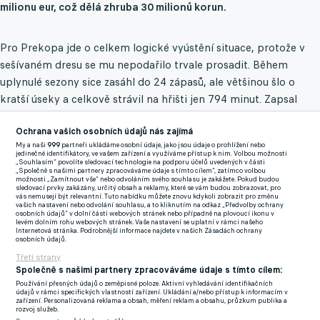
milionu eur, což dělá zhruba 30 milionů korun.
Pro Prekopa jde o celkem logické vyústění situace, protože v
sešívaném dresu se mu nepodařilo trvale prosadit. Během
uplynulé sezony sice zasáhl do 24 zápasů, ale většinou šlo o
kratší úseky a celkově strávil na hřišti jen 794 minut. Zapsal
jedinou branku a dvě asistence.
Ochrana vašich osobních údajů nás zajímá
V Polsku se pro něj naopak rýsuje docela zajímavé prostředí.
My a naši
999
partneři ukládáme osobní údaje, jako jsou údaje o prohlížení nebo
jedinečné identifikátory, ve vašem zařízení a využíváme přístup k nim. Volbou možnosti
Górnik se v uplynulé sezoně etabloval mezi polskou elitou, což
„Souhlasím“ povolíte sledovací technologie na podporu účelů uvedených v části
„Společně s našimi partnery zpracováváme údaje s tímto cílem“, zatímco volbou
korunoval ziskem tamního poháru.
možnosti „Zamítnout vše“ nebo odvoláním svého souhlasu je zakážete. Pokud budou
sledovací prvky zakázány, určitý obsah a reklamy, které se vám budou zobrazovat, pro
vás nemusejí být relevantní. Tuto nabídku můžete znovu kdykoli zobrazit pro změnu
vašich nastavení nebo odvolání souhlasu, a to kliknutím na odkaz „Předvolby ochrany
Ve Slavii se neprosadil, teď jí může vydělat balík. Sešívaní řeší
osobních údajů“ v dolní části webových stránek nebo případně na plovoucí ikonu v
levém dolním rohu webových stránek. Vaše nastavení se uplatní v rámci našeho
odchod zapomenutého střelce
Internetová stránka. Podrobnější informace najdete v našich Zásadách ochrany
osobních údajů.
Třetí strany
Zmínky
Společně s našimi partnery zpracováváme údaje s tímto cílem:
Ekstraklasa
Erik Prekop
Slavia Praha
Górnik Zabrze
Chance Liga
Používání přesných údajů o zeměpisné poloze. Aktivní vyhledávání identifikačních
údajů v rámci specifických vlastností zařízení. Ukládání a/nebo přístup k informacím v
zařízení. Personalizovaná reklama a obsah, měření reklam a obsahu, průzkum publika a
rozvoj služeb.