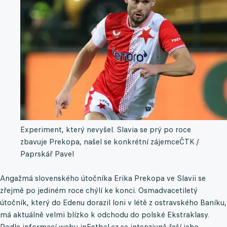
Experiment, který nevyšel. Slavia se prý po roce
zbavuje Prekopa, našel se konkrétní zájemce
ČTK /
Paprskář Pavel
Angažmá slovenského útočníka Erika Prekopa ve Slavii se
zřejmě po jediném roce chýlí ke konci. Osmadvacetiletý
útočník, který do Edenu dorazil loni v létě z ostravského Baníku,
má aktuálně velmi blízko k odchodu do polské Ekstraklasy.
Podle informací webu inFotbal.cz se intenzivně řeší jeho