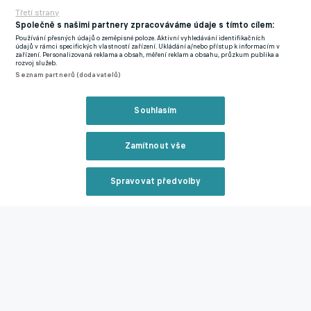
Třetí strany
Společně s našimi partnery zpracováváme údaje s tímto cílem:
Používání přesných údajů o zeměpisné poloze. Aktivní vyhledávání identifikačních
údajů v rámci specifických vlastností zařízení. Ukládání a/nebo přístup k informacím v
zařízení. Personalizovaná reklama a obsah, měření reklam a obsahu, průzkum publika a
rozvoj služeb.
Seznam partnerů (dodavatelů)
Souhlasím
Zamítnout vše
"Prohráli jsme, i když musím říct, že to bylo po výborném
prvním poločasu, kdy náš výkon byl vynikající. Ztratili jsme
Spravovat předvolby
body s Karvinou.
Znovu jsme tak vypadli mimo první šestku.
Reklama
Myslím, že je třeba změnit klima. Věřím, že hráči dostanou víc
energie a bude to vidět na hřišti,"
pravil přesvědčivě.
Kdyby Sigma poslední duel vyhrála, nejspíš by rošádu na pozici
Zavřít rekl
trenéra neřešila.
"Je to tak. Je to smůla, bohužel jsme šancí měli
nespočet. Po první půli to mohlo být třeba i 5:0 pro nás.
Bohužel se tak nestalo a zápas jsme prohráli,"
neskrýval