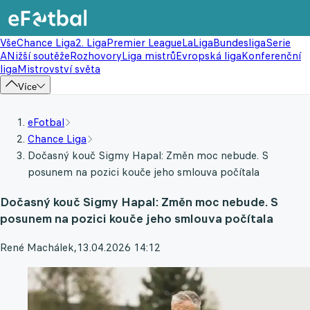
Vše
Chance Liga
2. Liga
Premier League
LaLiga
Bundesliga
Serie
A
Nižší soutěže
Rozhovory
Liga mistrů
Evropská liga
Konferenční
liga
Mistrovství světa
Více
eFotbal
Chance Liga
Dočasný kouč Sigmy Hapal: Změn moc nebude. S
posunem na pozici kouče jeho smlouva počítala
Dočasný kouč Sigmy Hapal: Změn moc nebude. S
posunem na pozici kouče jeho smlouva počítala
René Machálek
,
13.04.2026 14:12