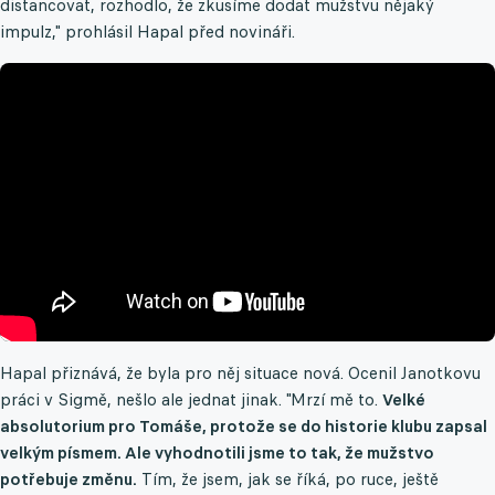
distancovat, rozhodlo, že zkusíme dodat mužstvu nějaký
impulz," prohlásil Hapal před novináři.
Hapal přiznává, že byla pro něj situace nová. Ocenil Janotkovu
práci v Sigmě, nešlo ale jednat jinak. "Mrzí mě to.
Velké
absolutorium pro Tomáše, protože se do historie klubu zapsal
velkým písmem. Ale vyhodnotili jsme to tak, že mužstvo
potřebuje změnu.
Tím, že jsem, jak se říká, po ruce, ještě