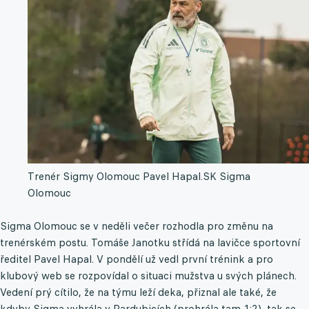
Trenér Sigmy Olomouc Pavel Hapal.
SK Sigma
Olomouc
Sigma Olomouc se v neděli večer rozhodla pro změnu na
trenérském postu. Tomáše Janotku střídá na lavičce sportovní
ředitel Pavel Hapal. V pondělí už vedl první trénink a pro
klubový web se rozpovídal o situaci mužstva u svých plánech.
Vedení prý cítilo, že na týmu leží deka, přiznal ale také, že
kdyby Sigma vyhrála v Pardubicích (prohrála tam 1:2), tak se