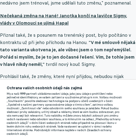
nedávno jsem trénoval, jsme udělali tuto změnu," poznamenal.
Nečekaná změna na Hané! Janotka končí na lavičce Sigmy,
vlády v Olomouci se ujímá Hapal
Přiznal také, že s posunem na trenérský post, bylo počítáno v
kontraktu už při jeho příchodu na Hanou.
"V mé smlouvě nějaká
tato varianta ukotvena je, ale vůbec jsem o tom nepřemýšlel.
Pořád si myslím, že je to jen dočasné řešení. Vím, že tohle jsem
v hlavě nikdy neměl,"
tvrdil nový kouč Sigmy.
Prohlásil také, že změny, které nyní přijdou, nebudou nijak
velké.
"Mužstvo bylo po taktické stránce vždy perfektně
Ochrana vašich osobních údajů nás zajímá
připraveno na soupeře,
bohužel nám nevyšly některé poslední
My a naši
999
partneři ukládáme osobní údaje, jako jsou údaje o prohlížení nebo
výsledky v utkáních, v nichž jsme počítali s tím, že budeme
jedinečné identifikátory, ve vašem zařízení a využíváme přístup k nim. Volbou možnosti
„Souhlasím“ povolíte sledovací technologie na podporu účelů uvedených v části
bodovat," konstatoval a přiznal, že klíčová byla, jak se dalo tušit
„Společně s našimi partnery zpracováváme údaje s tímto cílem“, zatímco volbou
možnosti „Zamítnout vše“ nebo odvoláním svého souhlasu je zakážete. Pokud budou
nedělní porážka s Pardubicemi.
sledovací prvky zakázány, určitý obsah a reklamy, které se vám budou zobrazovat, pro
vás nemusejí být relevantní. Tuto nabídku můžete znovu kdykoli zobrazit pro změnu
vašich nastavení nebo odvolání souhlasu, a to kliknutím na odkaz „Předvolby ochrany
osobních údajů“ v dolní části webových stránek nebo případně na plovoucí ikonu v
levém dolním rohu webových stránek. Vaše nastavení se uplatní v rámci našeho
Internetová stránka. Podrobnější informace najdete v našich Zásadách ochrany
osobních údajů.