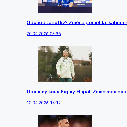
Odchod Janotky? Změna pomohla, kabina se
20.04.2026 08:36
Dočasný kouč Sigmy Hapal: Změn moc nebu
13.04.2026 14:12