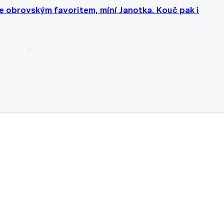
e obrovským favoritem, míní Janotka. Kouč pak i
 vyhrocené, ale máme tři body smál se olomoucký Sejk