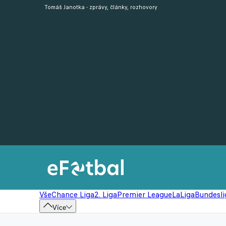
Tomáš Janotka - zprávy, články, rozhovory
Vše
Chance Liga
2. Liga
Premier League
LaLiga
Bundesli
Více