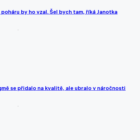
poháru by ho vzal. Šel bych tam, říká Janotka
mě se přidalo na kvalitě, ale ubralo v náročnosti