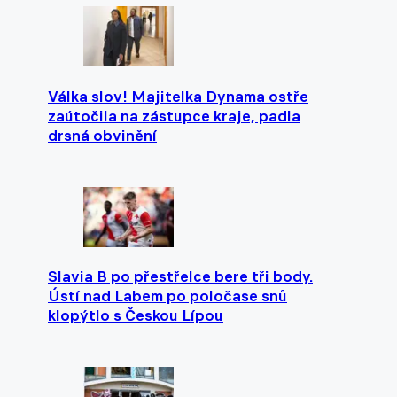
Válka slov! Majitelka Dynama ostře
zaútočila na zástupce kraje, padla
drsná obvinění
Slavia B po přestřelce bere tři body.
Ústí nad Labem po poločase snů
klopýtlo s Českou Lípou