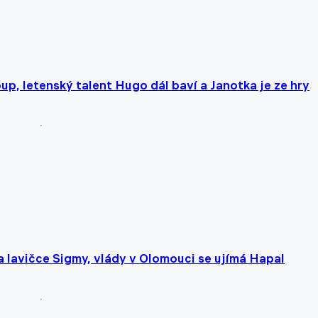
up, letenský talent Hugo dál baví a Janotka je ze hry
 lavičce Sigmy, vlády v Olomouci se ujímá Hapal