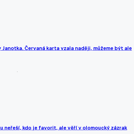
y Janotka. Červaná karta vzala naději, můžeme být ale
 neřeší, kdo je favorit, ale věří v olomoucký zázrak