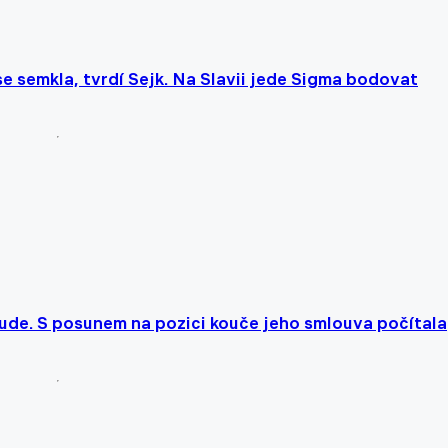
 semkla, tvrdí Sejk. Na Slavii jede Sigma bodovat
de. S posunem na pozici kouče jeho smlouva počítala