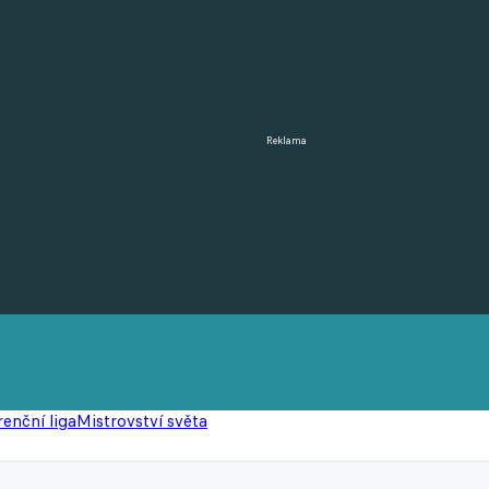
Reklama
enční liga
Mistrovství světa