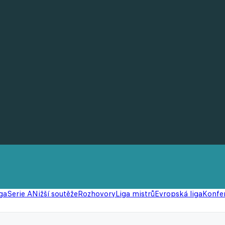
ga
Serie A
Nižší soutěže
Rozhovory
Liga mistrů
Evropská liga
Konfer