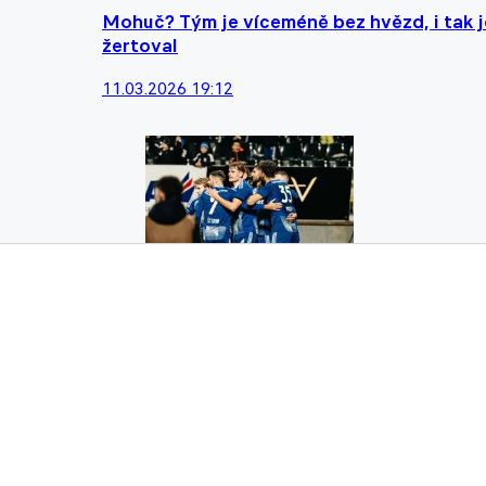
Mohuč? Tým je víceméně bez hvězd, i tak j
žertoval
11.03.2026 19:12
Dvě střely na branku za tři body? Bylo to
07.03.2026 20:27