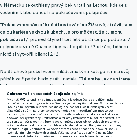
v Německu se ostřílený pravý bek vrátil na Letnou, kde se s
vedením klubu dohodl na pokračování spolupráce.
"Pokud vynechám půlroční hostování na Žižkově, strávil jsem
celou kariéru ve dvou klubech. Je pro mě čest, že tu mohu
pokračovat,"
pronesl čtyřiatřicetiletý obránce po podpisu. V
uplynulé sezoně Chance Ligy nastoupil do 22 utkání, během
nichž si vytvořil bilanci 2+2.
Na Strahově prošel všemi mládežnickými kategoriemi a svůj
příběh ve Spartě bude psát i nadále.
"Zájem byl jak ze strany
klubu, tak ze strany mojí. Rozhodování proto bylo
jednoduché,"
pokračoval Kadeřábek.
Ochrana vašich osobních údajů nás zajímá
My a naši
997
partneři ukládáme osobní údaje, jako jsou údaje o prohlížení nebo
jedinečné identifikátory, ve vašem zařízení a využíváme přístup k nim. Volbou možnosti
V závěru sezony však zkušeného zadáka trápily zdravotní
„Souhlasím“ povolíte sledovací technologie na podporu účelů uvedených v části
„Společně s našimi partnery zpracováváme údaje s tímto cílem“, zatímco volbou
potíže.
"Před podpisem jsem si sedl také s trenérem. Řekli jsme
možnosti „Zamítnout vše“ nebo odvoláním svého souhlasu je zakážete. Pokud budou
sledovací prvky zakázány, určitý obsah a reklamy, které se vám budou zobrazovat, pro
si, jaká by měla být má role, a to jak na hřišti, tak mimo něj,"
vás nemusejí být relevantní. Tuto nabídku můžete znovu kdykoli zobrazit pro změnu
vašich nastavení nebo odvolání souhlasu, a to kliknutím na odkaz „Předvolby ochrany
dodal Kadeřábek.
osobních údajů“ v dolní části webových stránek nebo případně na plovoucí ikonu v
levém dolním rohu webových stránek. Vaše nastavení se uplatní v rámci našeho
Zavřít rekl
Internetová stránka. Podrobnější informace najdete v našich Zásadách ochrany