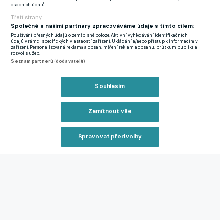
Sparta oznámila druhé prodloužení se zkušeným obráncem za
osobních údajů.
poslední dva dny – tím prvním byl Zelený. Z hlediska přestupů
Třetí strany
Společně s našimi partnery zpracováváme údaje s tímto cílem:
zatím Pražané nebyli aktivní, vzhledem ke druhému místu v lize
Používání přesných údajů o zeměpisné poloze. Aktivní vyhledávání identifikačních
a žádné trofeji však plánují po pojištění opor posílit kádr.
údajů v rámci specifických vlastností zařízení. Ukládání a/nebo přístup k informacím v
zařízení. Personalizovaná reklama a obsah, měření reklam a obsahu, průzkum publika a
rozvoj služeb.
Další přestupy a spekulace
Seznam partnerů (dodavatelů)
Zmínky
Reklama
Souhlasím
Chance Liga
Pavel Kadeřábek
Sparta Praha
Zamítnout vše
Související články
Spravovat předvolby
Reklama
Zkušený obránce zůstává na Letné! Sparta aktivovala