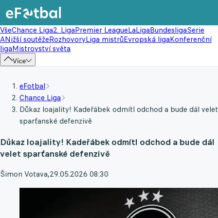
Vše
Chance Liga
2. Liga
Premier League
LaLiga
Bundesliga
Serie
A
Nižší soutěže
Rozhovory
Liga mistrů
Evropská liga
Konferenční
liga
Mistrovství světa
Více
eFotbal
Chance Liga
Důkaz loajality! Kadeřábek odmítl odchod a bude dál velet
sparťanské defenzivě
Důkaz loajality! Kadeřábek odmítl odchod a bude dál
velet sparťanské defenzivě
Šimon Votava
,
29.05.2026 08:30