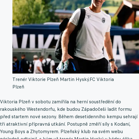
Trenér Viktorie Plzeň Martin Hyský.
FC Viktoria
Plzeň
Viktoria Plzeň v sobotu zamířila na herní soustředění do
rakouského Westendorfu, kde budou Západočeši ladit formu
před startem nové sezony. Během desetidenního kempu sehrají
tři atraktivní přípravná utkání. Postupně změří síly s Kodaní,
Young Boys a Zhytomyrem. Plzeňský klub na svém webu
následně odtajnil, s kým už trenér Martin Hyský v kádru áčka