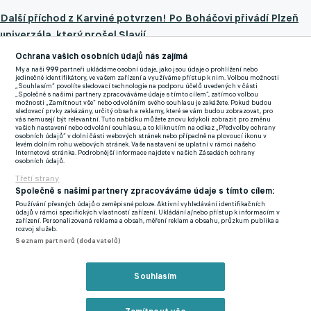
Další příchod z Karviné potvrzen! Po Boháčovi přivádí Plzeň
univerzála, který prošel Slavií
Ochrana vašich osobních údajů nás zajímá
"Oproti úvodním dnům letní přípravy už s týmem nepokračují
My a naši
999
partneři ukládáme osobní údaje, jako jsou údaje o prohlížení nebo
Adam Novák z klubové akademie ani Paul Nghabo, který byl ve
jedinečné identifikátory, ve vašem zařízení a využíváme přístup k nim. Volbou možnosti
„Souhlasím“ povolíte sledovací technologie na podporu účelů uvedených v části
Viktorii na testech,"
stojí ve zprávě na klubovém webu. A
„Společně s našimi partnery zpracováváme údaje s tímto cílem“, zatímco volbou
možnosti „Zamítnout vše“ nebo odvoláním svého souhlasu je zakážete. Pokud budou
rozhodně nejde o jediné škrty.
"Součástí výpravy nejsou ani
sledovací prvky zakázány, určitý obsah a reklamy, které se vám budou zobrazovat, pro
vás nemusejí být relevantní. Tuto nabídku můžete znovu kdykoli zobrazit pro změnu
útočník James Bello a brankář Matyáš Šilhavý, jejichž další
vašich nastavení nebo odvolání souhlasu, a to kliknutím na odkaz „Předvolby ochrany
osobních údajů“ v dolní části webových stránek nebo případně na plovoucí ikonu v
budoucnost se aktuálně řeší,"
píše web Viktorie.
levém dolním rohu webových stránek. Vaše nastavení se uplatní v rámci našeho
Internetová stránka. Podrobnější informace najdete v našich Zásadách ochrany
osobních údajů.
Třetí strany
V jiné situaci je defenzivní duo
Jan Paluska - Václav Jemelka
. Ti
Společně s našimi partnery zpracováváme údaje s tímto cílem:
na soustředění budou absentovat, protože ještě v domácích
Používání přesných údajů o zeměpisné poloze. Aktivní vyhledávání identifikačních
údajů v rámci specifických vlastností zařízení. Ukládání a/nebo přístup k informacím v
podmínkách pokračují v rekonvalescenci po zranění.
zařízení. Personalizovaná reklama a obsah, měření reklam a obsahu, průzkum publika a
rozvoj služeb.
Seznam partnerů (dodavatelů)
Hyský vítá dalšího bývalého svěřence z Karviné. Do Plzně míří
defenzivní univerzál Boháč
Souhlasím
Zmínky