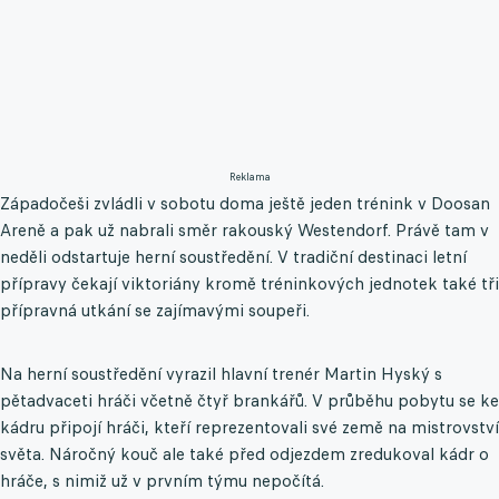
Reklama
Západočeši zvládli v sobotu doma ještě jeden trénink v Doosan
Areně a pak už nabrali směr rakouský Westendorf. Právě tam v
neděli odstartuje herní soustředění. V tradiční destinaci letní
přípravy čekají viktoriány kromě tréninkových jednotek také tři
přípravná utkání se zajímavými soupeři.
Na herní soustředění vyrazil hlavní trenér Martin Hyský s
pětadvaceti hráči včetně čtyř brankářů. V průběhu pobytu se ke
kádru připojí hráči, kteří reprezentovali své země na mistrovství
světa. Náročný kouč ale také před odjezdem zredukoval kádr o
hráče, s nimiž už v prvním týmu nepočítá.