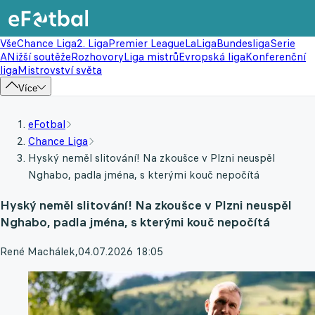
Vše
Chance Liga
2. Liga
Premier League
LaLiga
Bundesliga
Serie
A
Nižší soutěže
Rozhovory
Liga mistrů
Evropská liga
Konferenční
liga
Mistrovství světa
Více
eFotbal
Chance Liga
Hyský neměl slitování! Na zkoušce v Plzni neuspěl
Nghabo, padla jména, s kterými kouč nepočítá
Hyský neměl slitování! Na zkoušce v Plzni neuspěl
Nghabo, padla jména, s kterými kouč nepočítá
René Machálek
,
04.07.2026 18:05