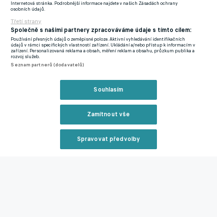
sportovní ředitel klubu Martin Vozábal.
Internetová stránka. Podrobnější informace najdete v našich Zásadách ochrany
osobních údajů.
Třetí strany
Hyský patří v českých podmínkách mezi nejlepší trenéry, tvrdí
Společně s našimi partnery zpracováváme údaje s tímto cílem:
Hrošovský. Jaký má v Plzni cíl?
Používání přesných údajů o zeměpisné poloze. Aktivní vyhledávání identifikačních
údajů v rámci specifických vlastností zařízení. Ukládání a/nebo přístup k informacím v
zařízení. Personalizovaná reklama a obsah, měření reklam a obsahu, průzkum publika a
rozvoj služeb.
Zmínky
Seznam partnerů (dodavatelů)
Chance Liga
Sebastian Boháč
Viktoria Plzeň
MFK Karviná
Souhlasím
Související články
Zamítnout vše
Spravovat předvolby
Reklama
UEFA potvrdila vyřazení Karviné! Volné místo v
Evropě přebere Jablonec, Plzeň se posouvá
Zavřít rekl