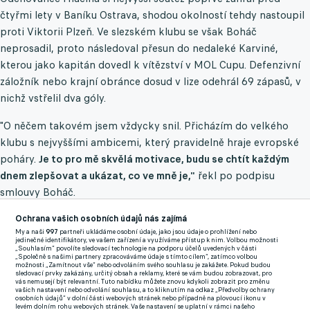
čtyřmi lety v Baníku Ostrava, shodou okolností tehdy nastoupil
proti Viktorii Plzeň. Ve slezském klubu se však Boháč
neprosadil, proto následoval přesun do nedaleké Karviné,
kterou jako kapitán dovedl k vítězství v MOL Cupu. Defenzivní
záložník nebo krajní obránce dosud v lize odehrál 69 zápasů, v
nichž vstřelil dva góly.
"O něčem takovém jsem vždycky snil. Přicházím do velkého
klubu s nejvyššími ambicemi, který pravidelně hraje evropské
poháry.
Je to pro mě skvělá motivace, budu se chtít každým
dnem zlepšovat a ukázat, co ve mně je,"
řekl po podpisu
smlouvy Boháč.
Ochrana vašich osobních údajů nás zajímá
"Sebastian Boháč je velmi talentovaný a univerzální hráč,
My a naši
997
partneři ukládáme osobní údaje, jako jsou údaje o prohlížení nebo
jedinečné identifikátory, ve vašem zařízení a využíváme přístup k nim. Volbou možnosti
který je schopný nastoupit jak v záloze, tak i v obraně. Máme
„Souhlasím“ povolíte sledovací technologie na podporu účelů uvedených v části
„Společně s našimi partnery zpracováváme údaje s tímto cílem“, zatímco volbou
na něj skvělé reference, navíc jej dobře zná i náš trenér Martin
možnosti „Zamítnout vše“ nebo odvoláním svého souhlasu je zakážete. Pokud budou
sledovací prvky zakázány, určitý obsah a reklamy, které se vám budou zobrazovat, pro
Hyský.
Jsme rádi, že se vše podařilo uzavřít ještě před odjezdem
vás nemusejí být relevantní. Tuto nabídku můžete znovu kdykoli zobrazit pro změnu
vašich nastavení nebo odvolání souhlasu, a to kliknutím na odkaz „Předvolby ochrany
na herní kemp do Westendorfu," uvedl na adresu nové posily
osobních údajů“ v dolní části webových stránek nebo případně na plovoucí ikonu v
levém dolním rohu webových stránek. Vaše nastavení se uplatní v rámci našeho