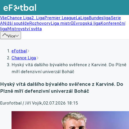
Vše
Chance Liga
2. Liga
Premier League
LaLiga
Bundesliga
Serie
A
Nižší soutěže
Rozhovory
Liga mistrů
Evropská liga
Konferenční
liga
Mistrovství světa
Více
eFotbal
Chance Liga
Hyský vítá dalšího bývalého svěřence z Karviné. Do Plzně
míří defenzivní univerzál Boháč
Hyský vítá dalšího bývalého svěřence z Karviné. Do
Plzně míří defenzivní univerzál Boháč
Eurofotbal / Jiří Vojík
,
02.07.2026 18:15