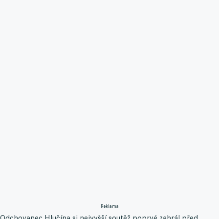
Reklama
Odchovanec Hlučína si nejvyšší soutěž poprvé zahrál před