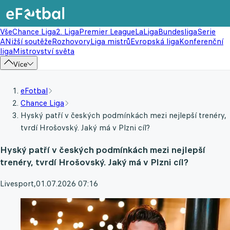
Vše
Chance Liga
2. Liga
Premier League
LaLiga
Bundesliga
Serie
A
Nižší soutěže
Rozhovory
Liga mistrů
Evropská liga
Konferenční
liga
Mistrovství světa
Více
eFotbal
Chance Liga
Hyský patří v českých podmínkách mezi nejlepší trenéry,
tvrdí Hrošovský. Jaký má v Plzni cíl?
Hyský patří v českých podmínkách mezi nejlepší
trenéry, tvrdí Hrošovský. Jaký má v Plzni cíl?
Livesport
,
01.07.2026 07:16