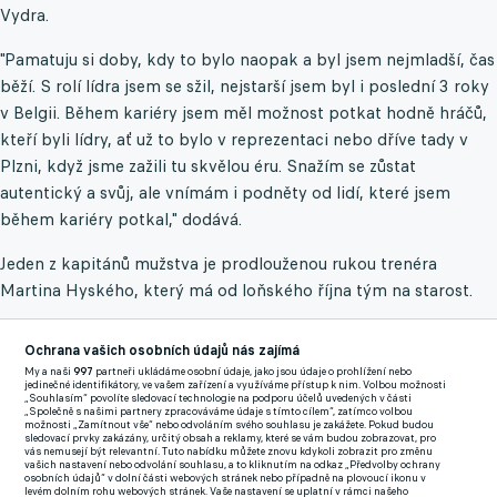
Vydra.
"Pamatuju si doby, kdy to bylo naopak a byl jsem nejmladší, čas
běží. S rolí lídra jsem se sžil, nejstarší jsem byl i poslední 3 roky
v Belgii. Během kariéry jsem měl možnost potkat hodně hráčů,
kteří byli lídry, ať už to bylo v reprezentaci nebo dříve tady v
Plzni, když jsme zažili tu skvělou éru. Snažím se zůstat
autentický a svůj, ale vnímám i podněty od lidí, které jsem
během kariéry potkal," dodává.
Jeden z kapitánů mužstva je prodlouženou rukou trenéra
Martina Hyského, který má od loňského října tým na starost.
“Hodně jede moderní trendy, máme spoustu taktických porad,
Ochrana vašich osobních údajů nás zajímá
video mítinků, na nichž se snaží nám ukázat detailní věci. Přesně
My a naši
997
partneři ukládáme osobní údaje, jako jsou údaje o prohlížení nebo
na tohle jsem byl zvyklý z Belgie, v českých podmínkách patří
jedinečné identifikátory, ve vašem zařízení a využíváme přístup k nim. Volbou možnosti
„Souhlasím“ povolíte sledovací technologie na podporu účelů uvedených v části
mezi nejlepší trenéry,“ popisuje.
„Společně s našimi partnery zpracováváme údaje s tímto cílem“, zatímco volbou
možnosti „Zamítnout vše“ nebo odvoláním svého souhlasu je zakážete. Pokud budou
sledovací prvky zakázány, určitý obsah a reklamy, které se vám budou zobrazovat, pro
vás nemusejí být relevantní. Tuto nabídku můžete znovu kdykoli zobrazit pro změnu
Na jaře nastoupil Hrošovský do šestnácti utkání Chance Ligy a
vašich nastavení nebo odvolání souhlasu, a to kliknutím na odkaz „Předvolby ochrany
osobních údajů“ v dolní části webových stránek nebo případně na plovoucí ikonu v
pomohl Viktorii ke třetímu místu v tabulce, se ztrátou
levém dolním rohu webových stránek. Vaše nastavení se uplatní v rámci našeho