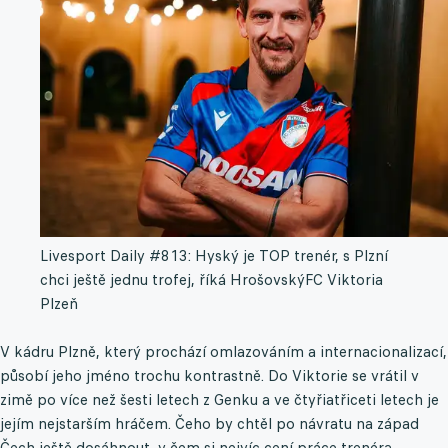
Livesport Daily #813: Hyský je TOP trenér, s Plzní
chci ještě jednu trofej, říká Hrošovský
FC Viktoria
Plzeň
V kádru Plzně, který prochází omlazováním a internacionalizací,
působí jeho jméno trochu kontrastně. Do Viktorie se vrátil v
zimě po více než šesti letech z Genku a ve čtyřiatřiceti letech je
jejím nejstarším hráčem. Čeho by chtěl po návratu na západ
Čech ještě dosáhnout, v čem si nejvíc cení práce trenéra