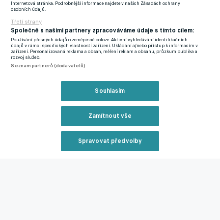
Zavřít rekl
Internetová stránka. Podrobnější informace najdete v našich Zásadách ochrany
sedmnácti bodů na mistrovskou Slavii a třinácti bodů na druhou
osobních údajů.
Spartu. V příští sezoně chce navázat na dřívější zlaté časy,
Třetí strany
poslední titul slavila Viktoria v ročníku 2021/22, už bez
Společně s našimi partnery zpracováváme údaje s tímto cílem:
Používání přesných údajů o zeměpisné poloze. Aktivní vyhledávání identifikačních
Hrošovského.
údajů v rámci specifických vlastností zařízení. Ukládání a/nebo přístup k informacím v
zařízení. Personalizovaná reklama a obsah, měření reklam a obsahu, průzkum publika a
rozvoj služeb.
“Mým cílem je zvednout ještě nějakou trofej s Viktorkou Plzeň.
Seznam partnerů (dodavatelů)
Pro příští sezonu jsou naše ambice jednoznačné, je to určitě boj
o titul.“
Reklama
Souhlasím
Ve středeční epizodě podcastu Livesport Daily jsme také
probírali:
Zamítnout vše
Jaký je rozdíl mezi jeho a mladou generací fotbalistů?
Spravovat předvolby
Komplikuje přípravu Plzně kauza účastníka evropských pohárů
Reklama
z Karviné?
Proč ukončil reprezentační kariéru?
Jaký přínos měl pro slovenskou reprezentaci zahraniční trenér
Francesco Calzona?