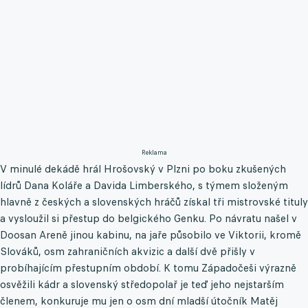
Reklama
V minulé dekádě hrál Hrošovský v Plzni po boku zkušených
lídrů Dana Koláře a Davida Limberského, s týmem složeným
hlavně z českých a slovenských hráčů získal tři mistrovské tituly
a vysloužil si přestup do belgického Genku. Po návratu našel v
Doosan Areně jinou kabinu, na jaře působilo ve Viktorii, kromě
Slováků, osm zahraničních akvizic a další dvě přišly v
probíhajícím přestupním období. K tomu Západočeši výrazně
osvěžili kádr a slovenský středopolař je teď jeho nejstarším
členem, konkuruje mu jen o osm dní mladší útočník Matěj