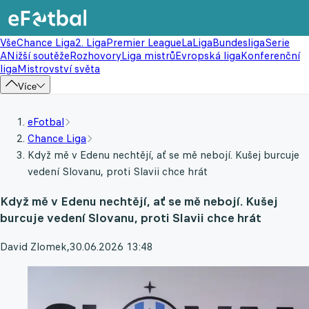
Vše
Chance Liga
2. Liga
Premier League
LaLiga
Bundesliga
Serie
A
Nižší soutěže
Rozhovory
Liga mistrů
Evropská liga
Konferenční
liga
Mistrovství světa
Více
eFotbal
Chance Liga
Když mě v Edenu nechtějí, ať se mě nebojí. Kušej burcuje
vedení Slovanu, proti Slavii chce hrát
Když mě v Edenu nechtějí, ať se mě nebojí. Kušej
burcuje vedení Slovanu, proti Slavii chce hrát
David Zlomek
,
30.06.2026 13:48