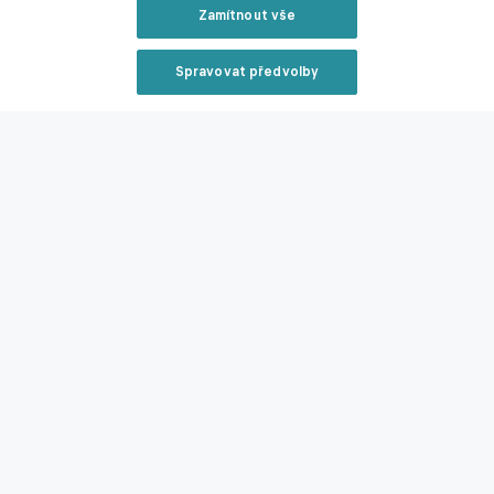
Zamítnout vše
Zmínky
Chance Liga
Vasil Kušej
Slovan Liberec
Slavia Praha
Spravovat předvolby
Reklama
Související články
Zavřít rekl
Nečekal jsem, že se k legendě zachovají takto,
nechápe Bořil. Trenéři prý nechtěli, aby zůstal
29.06.2026 14:30
Reklama