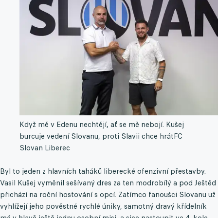
Když mě v Edenu nechtějí, ať se mě nebojí. Kušej
burcuje vedení Slovanu, proti Slavii chce hrát
FC
Slovan Liberec
Byl to jeden z hlavních taháků liberecké ofenzivní přestavby.
Vasil Kušej vyměnil sešívaný dres za ten modrobílý a pod Ještěd
přichází na roční hostování s opcí. Zatímco fanoušci Slovanu už
vyhlížejí jeho pověstné rychlé úniky, samotný dravý křídelník
má v hlavě ještě jednu osobní misi, a sice nastoupit ve 4. kole