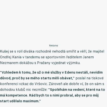
Reklama
Kušej se s rolí diváka rozhodně nehodlá smířit a věří, že majitel
Ondřej Kania v tandemu se sportovním ředitelem Janem
Nezmarem dokážou s Pražany vyjednat výjimku.
"Vzhledem k tomu, že už o mé služby v Edenu nestáli, nevidím
důvod, proč by se mého startu měli obávat,"
poslal na tiskové
konferenci vzkaz do Vršovic. Zároveň ale dobře ví, že on sám s
dohodou klubů nic nezmůže:
"Spoléhám na vedení, které na to
má kompetence. Rád bych to s nimi probral, aby se pro můj
start udělalo maximum."