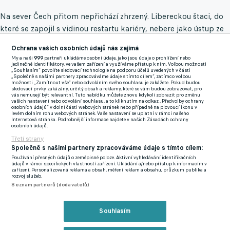
Na sever Čech přitom nepřichází zhrzený. Libereckou štaci, do
které se zapojil s vidinou restartu kariéry, nebere jako ústup ze
slávy. V Edenu sice prožil fantastický momentey včetně gólu
Ochrana vašich osobních údajů nás zajímá
proti Barceloně, zároveň ho ale zbrzdilo zdraví a ztráty formy.
My a naši
999
partneři ukládáme osobní údaje, jako jsou údaje o prohlížení nebo
"Chtěl jsem to nepovedené období zlomit, ale bohužel jsem na
jedinečné identifikátory, ve vašem zařízení a využíváme přístup k nim. Volbou možnosti
„Souhlasím“ povolíte sledovací technologie na podporu účelů uvedených v části
to tlačil až příliš na sílu," ohlíží se Kušej sebekriticky za svým
„Společně s našimi partnery zpracováváme údaje s tímto cílem“, zatímco volbou
možnosti „Zamítnout vše“ nebo odvoláním svého souhlasu je zakážete. Pokud budou
výkonnostním propadem, který ho nakonec stál místo v kádru.
sledovací prvky zakázány, určitý obsah a reklamy, které se vám budou zobrazovat, pro
vás nemusejí být relevantní. Tuto nabídku můžete znovu kdykoli zobrazit pro změnu
vašich nastavení nebo odvolání souhlasu, a to kliknutím na odkaz „Předvolby ochrany
osobních údajů“ v dolní části webových stránek nebo případně na plovoucí ikonu v
Nyní má před sebou čistý stůl v ambiciózním projektu. V kabině
levém dolním rohu webových stránek. Vaše nastavení se uplatní v rámci našeho
Internetová stránka. Podrobnější informace najdete v našich Zásadách ochrany
Slovanu navíc potká starého známého z Edenu, na kterého nedá
osobních údajů.
dopustit. Zkušený bek Jan Bořil má být lídrem nově se tvořícího
Třetí strany
týmu a Kušej přesně ví, co týmu přinese.
"Honza je pro mě
Společně s našimi partnery zpracováváme údaje s tímto cílem:
Používání přesných údajů o zeměpisné poloze. Aktivní vyhledávání identifikačních
obrovská legenda. Budí přirozený respekt a dodá nám
údajů v rámci specifických vlastností zařízení. Ukládání a/nebo přístup k informacím v
zařízení. Personalizovaná reklama a obsah, měření reklam a obsahu, průzkum publika a
vítěznou mentalitu, protože on nerad prohrává i na tréninku,"
rozvoj služeb.
těší se na spolupráci.
Seznam partnerů (dodavatelů)
Nečekal jsem, že se k legendě zachovají takto, nechápe Bořil.
Souhlasím
Trenéři prý nechtěli, aby zůstal