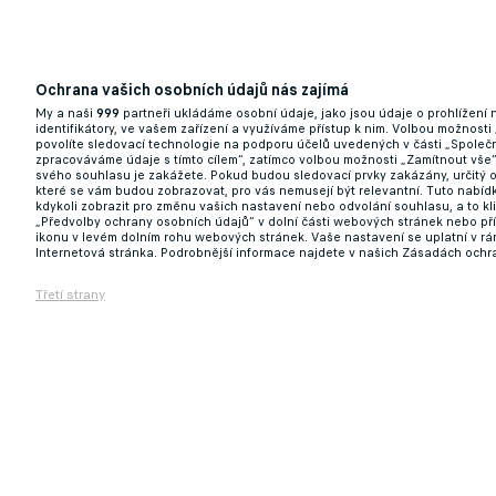
Pražská S mají smůlu, ve hře o N’Guessana 
Ochrana vašich osobních údajů nás zajímá
My a naši
999
partneři ukládáme osobní údaje, jako jsou údaje o prohlížení
01.06.2026 09:39
identifikátory, ve vašem zařízení a využíváme přístup k nim. Volbou možnosti
povolíte sledovací technologie na podporu účelů uvedených v části „Společn
zpracováváme údaje s tímto cílem“, zatímco volbou možnosti „Zamítnout vše
svého souhlasu je zakážete. Pokud budou sledovací prvky zakázány, určitý 
které se vám budou zobrazovat, pro vás nemusejí být relevantní. Tuto nabí
kdykoli zobrazit pro změnu vašich nastavení nebo odvolání souhlasu, a to k
„Předvolby ochrany osobních údajů“ v dolní části webových stránek nebo př
ikonu v levém dolním rohu webových stránek. Vaše nastavení se uplatní v r
Internetová stránka. Podrobnější informace najdete v našich Zásadách ochr
Třetí strany
Kováč oželel proti Spartě hvězdy. Mahmič a
17.05.2026 19:43