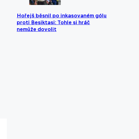
Hořejš běsnil po inkasovaném gólu
proti Besiktasi: Tohle si hráč
nemůže dovolit