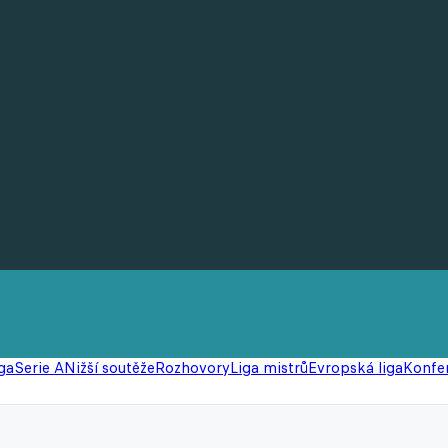
ga
Serie A
Nižší soutěže
Rozhovory
Liga mistrů
Evropská liga
Konfer