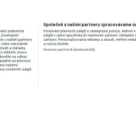
je favoritem jiný český klub. Řeší se rekordní odstupn
Společně s našimi partnery zpracováváme úd
 nebo jedinečné
Používání přesných údajů o zeměpisné poloze. Aktivní v
 „Souhlasím“
údajů v rámci specifických vlastností zařízení. Ukládání 
ě s našimi partnery
zařízení. Personalizovaná reklama a obsah, měření rek
“ nebo odvoláním
a rozvoj služeb.
obsah a reklamy,
Seznam partnerů (dodavatelů)
dku můžete znovu
liknutím na odkaz
ípadně na plovoucí
ámci našeho
any osobních údajů.
 N’Guessan mají nabídky, řekl. Ve hře jsou miliony eur
Zobrazit více