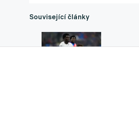
Související články
Naberou liberecké klenoty směr Plzeň? Slov
02.06.2026 08:55