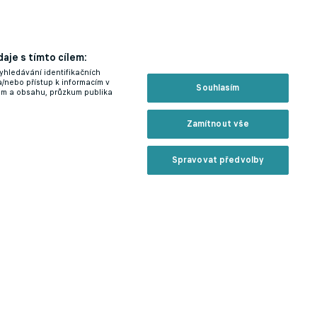
é
aje s tímto cílem:
yhledávání identifikačních
a/nebo přístup k informacím v
Souhlasím
lam a obsahu, průzkum publika
Zamítnout vše
Spravovat předvolby