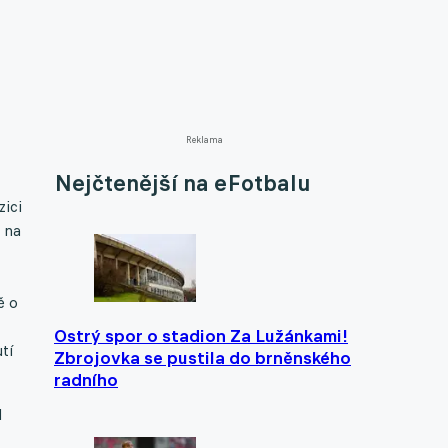
Reklama
Nejčtenější na eFotbalu
zici
 na
ě o
Ostrý spor o stadion Za Lužánkami!
tí
Zbrojovka se pustila do brněnského
radního
l