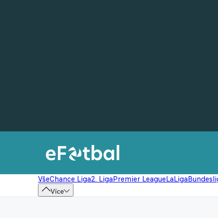
Vše
Chance Liga
2. Liga
Premier League
LaLiga
Bundesli
Více