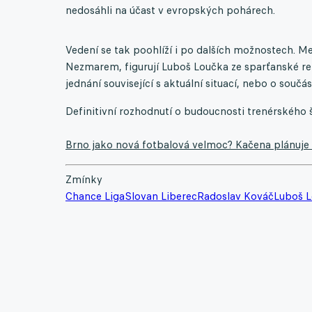
nedosáhli na účast v evropských pohárech.
Vedení se tak poohlíží i po dalších možnostech. Me
Nezmarem, figurují Luboš Loučka ze sparťanské reze
jednání související s aktuální situací, nebo o sou
Definitivní rozhodnutí o budoucnosti trenérského 
Brno jako nová fotbalová velmoc? Kačena plánuje s
Zmínky
Chance Liga
Slovan Liberec
Radoslav Kováč
Luboš 