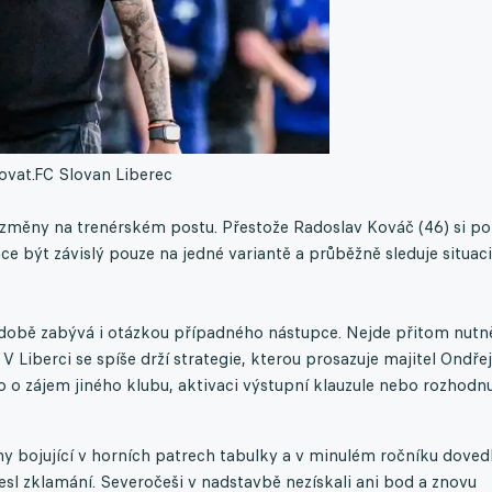
ovat.
FC Slovan Liberec
 změny na trenérském postu. Přestože Radoslav Kováč (46) si po
 být závislý pouze na jedné variantě a průběžně sleduje situaci
době zabývá i otázkou případného nástupce. Nejde přitom nutn
 Liberci se spíše drží strategie, kterou prosazuje majitel Ondřej
lo o zájem jiného klubu, aktivaci výstupní klauzule nebo rozhodnu
 bojující v horních patrech tabulky a v minulém ročníku doved
esl zklamání. Severočeši v nadstavbě nezískali ani bod a znovu