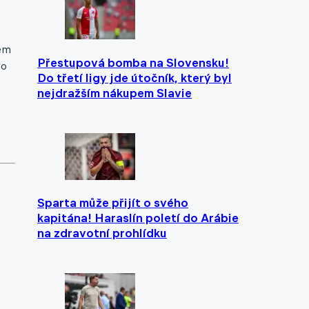
nem
Přestupová bomba na Slovensku!
 o
Do třetí ligy jde útočník, který byl
nejdražším nákupem Slavie
Sparta může přijít o svého
kapitána! Haraslín poletí do Arábie
na zdravotní prohlídku