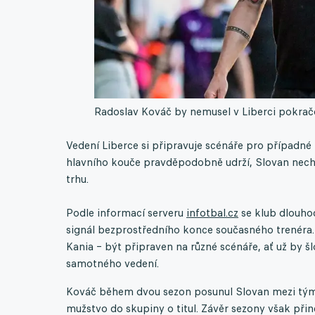
Radoslav Kováč by nemusel v Liberci pokrač
Vedení Liberce si připravuje scénáře pro případné
hlavního kouče pravděpodobně udrží, Slovan nechce
trhu.
Podle informací serveru
infotbal.cz
se klub dlouho
signál bezprostředního konce současného trenéra. V
Kania – být připraven na různé scénáře, ať už by š
samotného vedení.
Kováč během dvou sezon posunul Slovan mezi týmy
mužstvo do skupiny o titul. Závěr sezony však přin