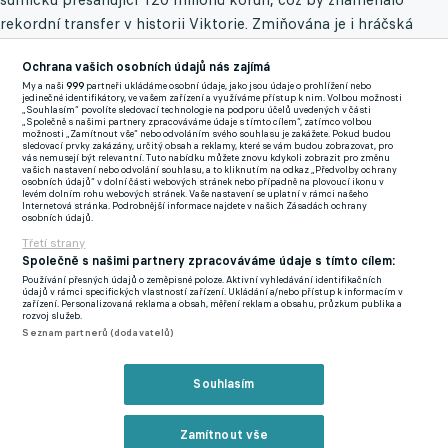
rekordní transfer v historii Viktorie. Zmiňována je i hráčská
náhrada, která by se mohla z Plzně stěhovat pod Ještěd. Padají
Ochrana vašich osobních údajů nás zajímá
jména jako Christophe Kabongo a Tom Slončík. Minimálně s
My a naši
999
partneři ukládáme osobní údaje, jako jsou údaje o prohlížení nebo
druhým jmenovaným už trenér Hyský nepočítá. Je tu ale
jedinečné identifikátory, ve vašem zařízení a využíváme přístup k nim. Volbou možnosti
„Souhlasím“ povolíte sledovací technologie na podporu účelů uvedených v části
zádrhel.
„Společně s našimi partnery zpracováváme údaje s tímto cílem“, zatímco volbou
možnosti „Zamítnout vše“ nebo odvoláním svého souhlasu je zakážete. Pokud budou
sledovací prvky zakázány, určitý obsah a reklamy, které se vám budou zobrazovat, pro
"Slončík by chtěl odejít do Hradce Králové, kde se mu už v
vás nemusejí být relevantní. Tuto nabídku můžete znovu kdykoli zobrazit pro změnu
vašich nastavení nebo odvolání souhlasu, a to kliknutím na odkaz „Předvolby ochrany
minulosti pod trenérem Davidem Horejšem dařilo. Navíc si
osobních údajů“ v dolní části webových stránek nebo případně na plovoucí ikonu v
levém dolním rohu webových stránek. Vaše nastavení se uplatní v rámci našeho
Hradec zahraje poháry,“
říká dobře informovaný zdroj s tím, že
Internetová stránka. Podrobnější informace najdete v našich Zásadách ochrany
osobních údajů.
to Slončíka více než do severočeského klubu táhne mezi
Třetí strany
Votroky z Hradce.
Společně s našimi partnery zpracováváme údaje s tímto cílem:
Používání přesných údajů o zeměpisné poloze. Aktivní vyhledávání identifikačních
údajů v rámci specifických vlastností zařízení. Ukládání a/nebo přístup k informacím v
Přijde Plzeň o brankářskou jedničku? O Wiegeleho má zájem
zařízení. Personalizovaná reklama a obsah, měření reklam a obsahu, průzkum publika a
rozvoj služeb.
řecký gigant, není však jediný
Seznam partnerů (dodavatelů)
Reprezentant Kabongo naopak zaječí úmysly nemá vůbec.
"Rád
Souhlasím
by v přípravě zabojoval o místo v kádru Viktorie Plzeň,“
dodává
zdroj eFotbal.cz s tím, že není zdaleka nic hotového a o všem se
jedná a bude jednat. Nejbližší schůzka by se měla uskutečnit
Zamítnout vše