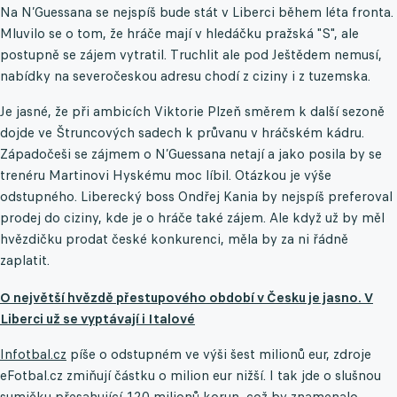
Na N’Guessana se nejspíš bude stát v Liberci během léta fronta.
Mluvilo se o tom, že hráče mají v hledáčku pražská "S", ale
postupně se zájem vytratil. Truchlit ale pod Ještědem nemusí,
nabídky na severočeskou adresu chodí z ciziny i z tuzemska.
Je jasné, že při ambicích Viktorie Plzeň směrem k další sezoně
dojde ve Štruncových sadech k průvanu v hráčském kádru.
Západočeši se zájmem o N’Guessana netají a jako posila by se
trenéru Martinovi Hyskému moc líbil. Otázkou je výše
odstupného. Liberecký boss Ondřej Kania by nejspíš preferoval
prodej do ciziny, kde je o hráče také zájem. Ale když už by měl
hvězdičku prodat české konkurenci, měla by za ni řádně
zaplatit.
O největší hvězdě přestupového období v Česku je jasno. V
Liberci už se vyptávají i Italové
Infotbal.cz
píše o odstupném ve výši šest milionů eur, zdroje
eFotbal.cz zmiňují částku o milion eur nižší. I tak jde o slušnou
sumičku přesahující 120 milionů korun, což by znamenalo