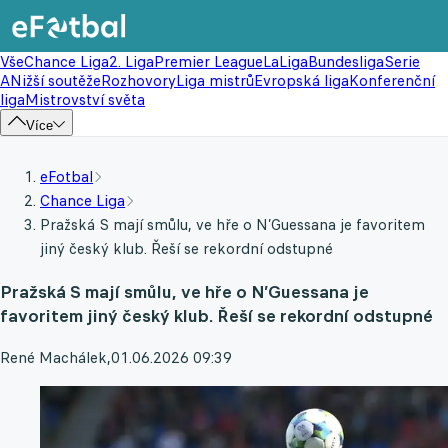
Vše
Chance Liga
2. Liga
Premier League
LaLiga
Bundesliga
Serie
A
Nižší soutěže
Rozhovory
Liga mistrů
Evropská liga
Konferenční
liga
Mistrovství světa
Více
eFotbal
Chance Liga
Pražská S mají smůlu, ve hře o N’Guessana je favoritem
jiný český klub. Řeší se rekordní odstupné
Pražská S mají smůlu, ve hře o N’Guessana je
favoritem jiný český klub. Řeší se rekordní odstupné
René Machálek
,
01.06.2026 09:39