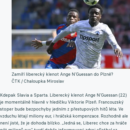
Zamíří liberecký klenot Ange N’Guessan do Plzně?
ČTK / Chaloupka Miroslav
Kdepak Slavia a Sparta. Liberecký klenot Ange N’Guessan (22)
je momentálně hlavně v hledíčku Viktorie Plzeň. Francouzský
stoper bude bezpochyby jedním z přestupových hitů léta. Ve
vzduchu létají miliony eur, i hráčská kompenzace. Rozhodně ale
není jisté, že je dohoda blízko. „Jedná se, Liberec chce za hráče
pět milionů eur,“ tvrdí dobře informovaný zdroj eFotbal.cz.