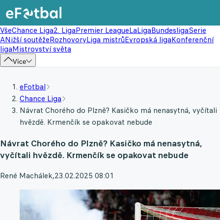
Vše
Chance Liga
2. Liga
Premier League
LaLiga
Bundesliga
Serie
A
Nižší soutěže
Rozhovory
Liga mistrů
Evropská liga
Konferenční
liga
Mistrovství světa
Více
eFotbal
Chance Liga
Návrat Chorého do Plzně? Kasičko má nenasytná, vyčítali
hvězdě. Krmenčík se opakovat nebude
Návrat Chorého do Plzně? Kasičko má nenasytná,
vyčítali hvězdě. Krmenčík se opakovat nebude
René Machálek
,
23.02.2025 08:01