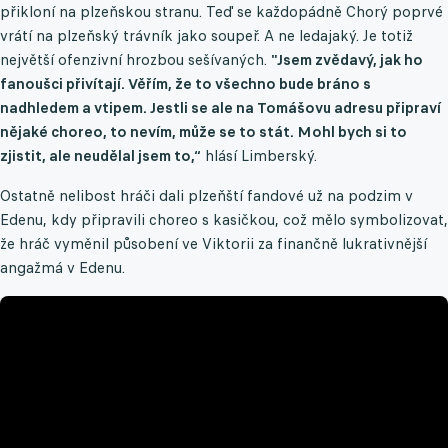
přikloní na plzeňskou stranu. Teď se každopádně Chorý poprvé
vrátí na plzeňský trávník jako soupeř. A ne ledajaký. Je totiž
největší ofenzivní hrozbou sešívaných.
"Jsem zvědavý, jak ho
fanoušci přivítají. Věřím, že to všechno bude bráno s
nadhledem a vtipem. Jestli se ale na Tomášovu adresu připraví
nějaké choreo, to nevím, může se to stát. Mohl bych si to
zjistit, ale neudělal jsem to,“
hlásí Limberský.
Ostatně nelibost hráči dali plzeňští fandové už na podzim v
Edenu, kdy připravili choreo s kasičkou, což mělo symbolizovat,
že hráč vyměnil působení ve Viktorii za finančně lukrativnější
angažmá v Edenu.