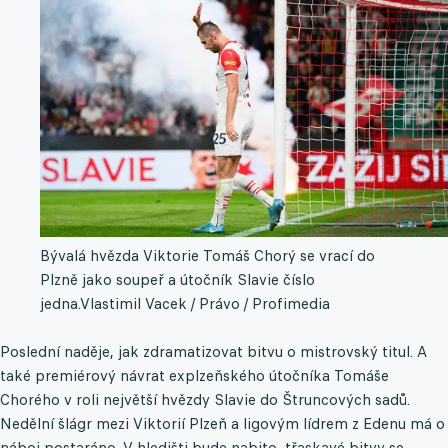
Bývalá hvězda Viktorie Tomáš Chorý se vrací do
Plzně jako soupeř a útočník Slavie číslo
jedna.
Vlastimil Vacek / Právo / Profimedia
Poslední naděje, jak zdramatizovat bitvu o mistrovský titul. A
také premiérový návrat explzeňského útočníka Tomáše
Chorého v roli největší hvězdy Slavie do Štruncových sadů.
Nedělní šlágr mezi Viktorií Plzeň a ligovým lídrem z Edenu má o
náboj postaráno. V hledišti bude nabito, třaskavé bitvy se