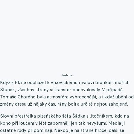
Reklama
Když z Plzně odcházel k vršovickému rivalovi brankář Jindřich
Staněk, všechny strany si transfer pochvalovaly. V případě
Tomáše Chorého byla atmosféra vyhrocenější, a i když uběhl od
změny dresu už nějaký čas, rány bolí a určitě nejsou zahojené.
Slovní přestřelka plzeňského šéfa Šádka s útočníkem, kdo na
koho při loučení v létě zapomněl, jen tak nevyšumí. Média ji
ostatně rády připomínají. Někdo je na straně hráče, další se