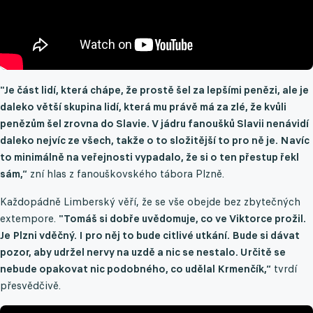
"Je část lidí, která chápe, že prostě šel za lepšími penězi, ale je
daleko větší skupina lidí, která mu právě má za zlé, že kvůli
penězům šel zrovna do Slavie. V jádru fanoušků Slavii nenávidí
daleko nejvíc ze všech, takže o to složitější to pro ně je. Navíc
to minimálně na veřejnosti vypadalo, že si o ten přestup řekl
sám,“
zní hlas z fanouškovského tábora Plzně.
Každopádně Limberský věří, že se vše obejde bez zbytečných
extempore.
"Tomáš si dobře uvědomuje, co ve Viktorce prožil.
Je Plzni vděčný. I pro něj to bude citlivé utkání. Bude si dávat
pozor, aby udržel nervy na uzdě a nic se nestalo. Určitě se
nebude opakovat nic podobného, co udělal Krmenčík,“
tvrdí
přesvědčivě.