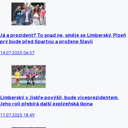
Já a prezident? To snad ne, směje se Limberský. Plzeň
prý bude před Spartou a prožene Slavii
14.07.2025 06:57
Limberský v Jiskře povýšil, bude viceprezidentem.
Jeho roli přebírá další explzeňská ikona
11.07.2025 18:49