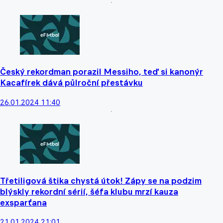
Český rekordman porazil Messiho, teď si kanonýr
Kacafírek dává půlroční přestávku
26.01.2024 11:40
Třetiligová štika chystá útok! Zápy se na podzim
blýskly rekordní sérií, šéfa klubu mrzí kauza
exsparťana
21.01.2024 21:01