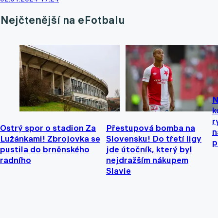
Nejčtenější na eFotbalu
N
k
r
Ostrý spor o stadion Za
Přestupová bomba na
n
Lužánkami! Zbrojovka se
Slovensku! Do třetí ligy
p
pustila do brněnského
jde útočník, který byl
radního
nejdražším nákupem
Slavie