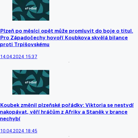
Plzeň po měsíci opět může promluvit do boje o titul.
Pro Západočechy hovoří Koubkova skvělá bilance
proti Trpišovskému
14.04.2024 15:37
Koubek změnil plzeňské pořádky: Viktoria se nestydí
nakopávat, věří hráčům z Afriky a Staněk v brance
nechybí
10.04.2024 18:45