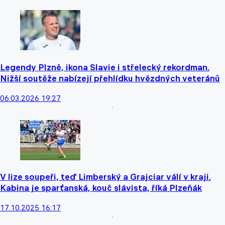
Legendy Plzně, ikona Slavie i střelecký rekordman.
Nižší soutěže nabízejí přehlídku hvězdných veteránů
06.03.2026 19:27
V lize soupeři, teď Limberský a Grajciar válí v kraji.
Kabina je sparťanská, kouč slávista, říká Plzeňák
17.10.2025 16:17