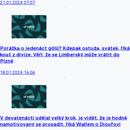
21.01.2024 07:07
Porážka o jedenáct gólů? Kdepak ostuda, svátek, říká
kouč z divize. Věří, že se Limberský může vrátit do
Plzně
18.01.2024 16:06
V devatenácti udělal velký krok, je vidět, že je hodně
namotivovaný se prosadit, říká Wallem o Dioufovi