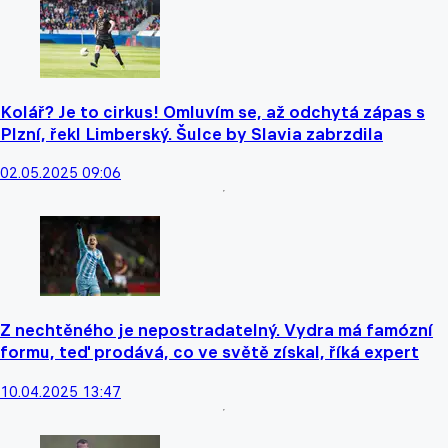
Kolář? Je to cirkus! Omluvím se, až odchytá zápas s
Plzní, řekl Limberský. Šulce by Slavia zabrzdila
02.05.2025 09:06
Z nechtěného je nepostradatelný. Vydra má famózní
formu, teď prodává, co ve světě získal, říká expert
10.04.2025 13:47