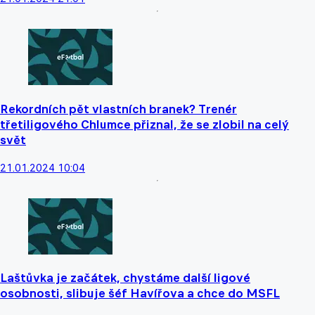
Rekordních pět vlastních branek? Trenér
třetiligového Chlumce přiznal, že se zlobil na celý
svět
21.01.2024 10:04
Laštůvka je začátek, chystáme další ligové
osobnosti, slibuje šéf Havířova a chce do MSFL