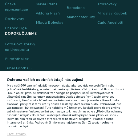
Česká
Slavia Praha
Trpišovský
Barcelona
reprezentace
Viktoria Plzeň
Miroslav Koubek
Manchester City
Rozhovory
Mladá Boleslav
Carlo Ancelotti
Chance Liga
DOPORUČUJEME
Fotbalové zprávy
na Livesportu
Eurofotbal.cz
Tribal Football -
Football News
(EN)
Ochrana vašich osobních údajů nás zajímá
My a naši
999
partneři ukládáme osobní údaje, jako jsou údaje o prohlížení nebo
FlashFutbal (SK)
jedinečné identifikátory, ve vašem zařízení a využíváme přístup k nim. Volbou možnosti
„Souhlasím“ povolíte sledovací technologie na podporu účelů uvedených v části
„Společně s našimi partnery zpracováváme údaje s tímto cílem“, zatímco volbou
Tenisportal.cz
možnosti „Zamítnout vše“ nebo odvoláním svého souhlasu je zakážete. Pokud budou
sledovací prvky zakázány, určitý obsah a reklamy, které se vám budou zobrazovat, pro
Tenisové zprávy
vás nemusejí být relevantní. Tuto nabídku můžete znovu kdykoli zobrazit pro změnu
vašich nastavení nebo odvolání souhlasu, a to kliknutím na odkaz „Předvolby ochrany
na Livesportu
osobních údajů“ v dolní části webových stránek nebo případně na plovoucí ikonu v
levém dolním rohu webových stránek. Vaše nastavení se uplatní v rámci našeho
Internetová stránka. Podrobnější informace najdete v našich Zásadách ochrany
osobních údajů.
Třetí strany