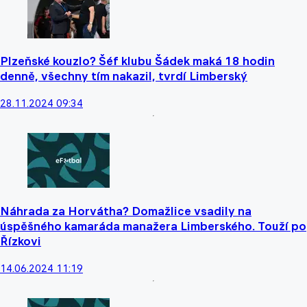
Plzeňské kouzlo? Šéf klubu Šádek maká 18 hodin
denně, všechny tím nakazil, tvrdí Limberský
28.11.2024 09:34
Náhrada za Horvátha? Domažlice vsadily na
úspěšného kamaráda manažera Limberského. Touží po
Řízkovi
14.06.2024 11:19