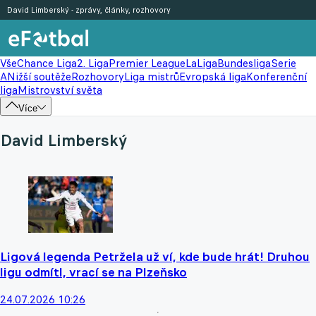
David Limberský - zprávy, články, rozhovory
Vše
Chance Liga
2. Liga
Premier League
LaLiga
Bundesliga
Serie
A
Nižší soutěže
Rozhovory
Liga mistrů
Evropská liga
Konferenční
liga
Mistrovství světa
Více
David Limberský
Ligová legenda Petržela už ví, kde bude hrát! Druhou
ligu odmítl, vrací se na Plzeňsko
24.07.2026 10:26