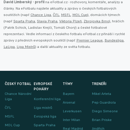
David Limberský - profil
na eFotbal.cz - rozhovory, komentáře, analýzy a
články. Na eFotbalu najdete aktuality a zprávy o českých fotbalových
soutěžích (např.
Chance Liga
,
ČFL
,
MSFL
,
MOL Cup
), domácích týmech
(např.
Sparta Praha
,
Slavia Praha
,
Viktoria Plzeň
,
Zbrojovka Brno
), hráčích
(Patrik Schick, Ladislav Krejčí, Tomáš Chorý) a české fotbalové
reprezentaci. Vedle informací z českého fotbalu eFotbal.cz přináší i rychlé
zprávy z předních evropských soutěží (např.
Premier League
,
Bundesliga
,
LaLiga
,
Liga Mistrů
) a další aktuality ze světa fotbalu.
ČESKÝ FOTBAL
EVROPSKÉ
TÝMY
TRENÉŘI
POHÁRY
Chance Národní
Bayern
Mikel Arteta
Liga
Konferenční liga
Arsenal
Pep Guardiola
ČFL
Liga mistrů
Leverkusen
Diego Simeone
MSFL
Evropská liga
Inter Milan
Brian Priske
MOL Cup
Sparta Praha
Real Madrid
Jindřich