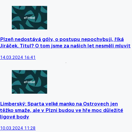
Plzeň nedostává góly, o postupu nepochybuji, říká
Jiráček. Titul? O tom jsme za našich let nesměli mluvit
14.03.2024 16:41
Limberský: Sparta velké manko na Ostrovech jen
těžko smaže, ale v Plzni budou ve hře moc důležité
ligové body
10.03.2024 11:28