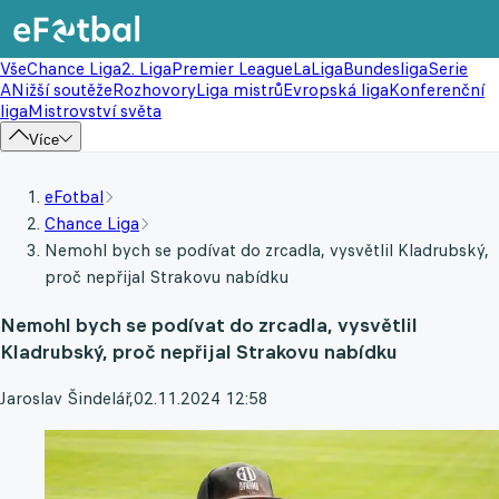
Vše
Chance Liga
2. Liga
Premier League
LaLiga
Bundesliga
Serie
A
Nižší soutěže
Rozhovory
Liga mistrů
Evropská liga
Konferenční
liga
Mistrovství světa
Více
eFotbal
Chance Liga
Nemohl bych se podívat do zrcadla, vysvětlil Kladrubský,
proč nepřijal Strakovu nabídku
Nemohl bych se podívat do zrcadla, vysvětlil
Kladrubský, proč nepřijal Strakovu nabídku
Jaroslav Šindelář
,
02.11.2024 12:58