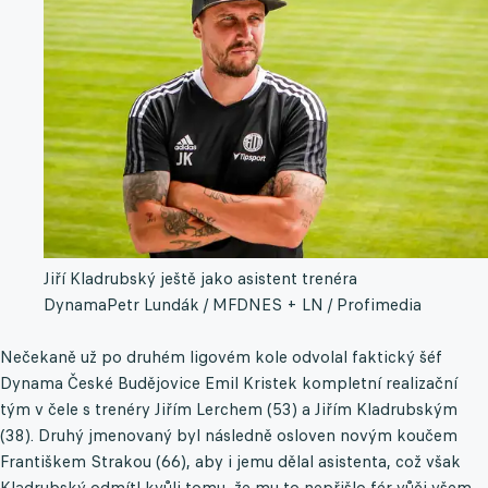
Jiří Kladrubský ještě jako asistent trenéra
Dynama
Petr Lundák / MFDNES + LN / Profimedia
Nečekaně už po druhém ligovém kole odvolal faktický šéf
Dynama České Budějovice Emil Kristek kompletní realizační
tým v čele s trenéry Jiřím Lerchem (53) a Jiřím Kladrubským
(38). Druhý jmenovaný byl následně osloven novým koučem
Františkem Strakou (66), aby i jemu dělal asistenta, což však
Kladrubský odmítl kvůli tomu, že mu to nepřišlo fér vůči všem