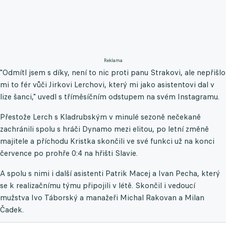
Reklama
"Odmítl jsem s díky, není to nic proti panu Strakovi, ale nepřišlo
mi to fér vůči Jirkovi Lerchovi, který mi jako asistentovi dal v
lize šanci," uvedl s tříměsíčním odstupem na svém Instagramu.
Přestože Lerch s Kladrubským v minulé sezoně nečekaně
zachránili spolu s hráči Dynamo mezi elitou, po letní změně
majitele a příchodu Kristka skončili ve své funkci už na konci
července po prohře 0:4 na hřišti Slavie.
A spolu s nimi i další asistenti Patrik Macej a Ivan Pecha, který
se k realizačnímu týmu připojili v létě. Skončil i vedoucí
mužstva Ivo Táborský a manažeři Michal Rakovan a Milan
Čadek.