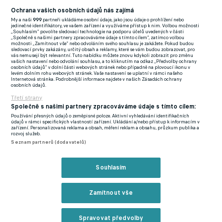
"Páťa Macej a Ivan Pecha zrušili své kontakty a kvůli nám přisli
Ochrana vašich osobních údajů nás zajímá
do Budějovic a za měsíc v klubu skončili. Prostě to nešlo zůstat
My a naši
999
partneři ukládáme osobní údaje, jako jsou údaje o prohlížení nebo
jedinečné identifikátory, ve vašem zařízení a využíváme přístup k nim. Volbou možnosti
na lavičce, když ze dne na den skončili i Ivo Táborský, Michal
„Souhlasím“ povolíte sledovací technologie na podporu účelů uvedených v části
„Společně s našimi partnery zpracováváme údaje s tímto cílem“, zatímco volbou
Rakovan a pan Čadek.
Nepřišlo mi to fér vůči všem, nemohl
možnosti „Zamítnout vše“ nebo odvoláním svého souhlasu je zakážete. Pokud budou
sledovací prvky zakázány, určitý obsah a reklamy, které se vám budou zobrazovat, pro
bych se na sebe podívat do zrcadla. Myslím si, že jsme pro
vás nemusejí být relevantní. Tuto nabídku můžete znovu kdykoli zobrazit pro změnu
vašich nastavení nebo odvolání souhlasu, a to kliknutím na odkaz „Předvolby ochrany
Dynamo udělali maximum a takový odchod jsme si nezasloužili
,"
osobních údajů“ v dolní části webových stránek nebo případně na plovoucí ikonu v
levém dolním rohu webových stránek. Vaše nastavení se uplatní v rámci našeho
dodal Kladrubský.
Internetová stránka. Podrobnější informace najdete v našich Zásadách ochrany
osobních údajů.
Dynamo se však nezvedlo ani pod Strakou, po 12 kolech má na
Třetí strany
kontě jediný bod za domácí remizu s Bohemians a šestibodovou
Společně s našimi partnery zpracováváme údaje s tímto cílem:
Používání přesných údajů o zeměpisné poloze. Aktivní vyhledávání identifikačních
ztrátu na 15. Pardubice. V neděli se utká doma od 13 hodin s
údajů v rámci specifických vlastností zařízení. Ukládání a/nebo přístup k informacím v
zařízení. Personalizovaná reklama a obsah, měření reklam a obsahu, průzkum publika a
Libercem.
rozvoj služeb.
Seznam partnerů (dodavatelů)
Zmínky
Rozhovory
Chance Liga
České Budějovice
Jiří Kladrubský
Souhlasím
Zamítnout vše
Související články
Spravovat předvolby