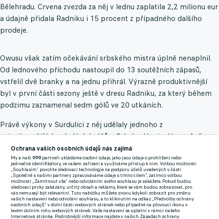
Bělehradu. Crvena zvezda za něj v lednu zaplatila 2,2 milionu eur
a údajně přidala Radniku i 15 procent z případného dalšího
prodeje.
Owusu však zatím očekávání srbského mistra úplně nenaplnil.
Od lednového příchodu nastoupil do 13 soutěžních zápasů,
vstřelil dvě branky a na jednu přihrál. Výrazně produktivnější
byl v první části sezony ještě v dresu Radniku, za který během
podzimu zaznamenal sedm gólů ve 20 utkáních.
Právě výkony v Surdulici z něj udělaly jednoho z
nejzajímavějších mladých hráčů v Srbsku. V minulém ročníku,
kdy ještě Radnik působil v druhé lize, se podílel na 12 gólech ve
Ochrana vašich osobních údajů nás zajímá
My a naši
999
partneři ukládáme osobní údaje, jako jsou údaje o prohlížení nebo
34 zápasech a zazářil hlavně v nadstavbové části soutěže, kde
jedinečné identifikátory, ve vašem zařízení a využíváme přístup k nim. Volbou možnosti
„Souhlasím“ povolíte sledovací technologie na podporu účelů uvedených v části
během sedmi utkání nasbíral pět asistencí.
„Společně s našimi partnery zpracováváme údaje s tímto cílem“, zatímco volbou
možnosti „Zamítnout vše“ nebo odvoláním svého souhlasu je zakážete. Pokud budou
sledovací prvky zakázány, určitý obsah a reklamy, které se vám budou zobrazovat, pro
Plzeň navíc podle zahraničních médií sleduje i další zajímavé
vás nemusejí být relevantní. Tuto nabídku můžete znovu kdykoli zobrazit pro změnu
vašich nastavení nebo odvolání souhlasu, a to kliknutím na odkaz „Předvolby ochrany
jméno. Na seznamu vytipovaných posil má být také gambijský
osobních údajů“ v dolní části webových stránek nebo případně na plovoucí ikonu v
levém dolním rohu webových stránek. Vaše nastavení se uplatní v rámci našeho
útočník Baboucarr Faal z Karpat Lvov. Třiadvacetiletý forvard
Internetová stránka. Podrobnější informace najdete v našich Zásadách ochrany