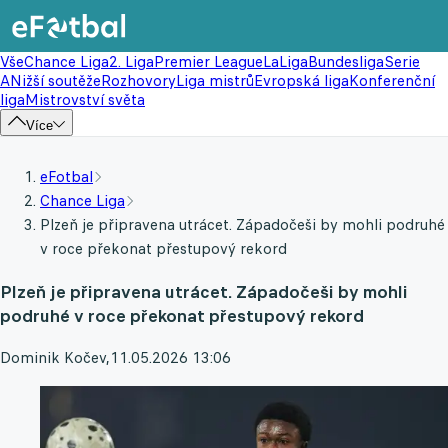
Vše
Chance Liga
2. Liga
Premier League
LaLiga
Bundesliga
Serie
A
Nižší soutěže
Rozhovory
Liga mistrů
Evropská liga
Konferenční
liga
Mistrovství světa
Více
eFotbal
Chance Liga
Plzeň je připravena utrácet. Západočeši by mohli podruhé
v roce překonat přestupový rekord
Plzeň je připravena utrácet. Západočeši by mohli
podruhé v roce překonat přestupový rekord
Dominik Kočev
,
11.05.2026 13:06