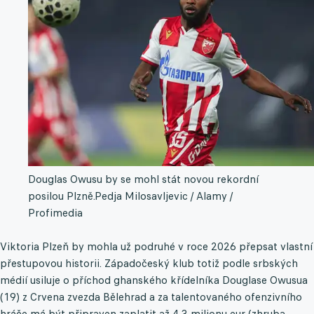
Douglas Owusu by se mohl stát novou rekordní
posilou Plzně.
Pedja Milosavljevic / Alamy /
Profimedia
Viktoria Plzeň by mohla už podruhé v roce 2026 přepsat vlastní
přestupovou historii. Západočeský klub totiž podle srbských
médií usiluje o příchod ghanského křídelníka Douglase Owusua
(19) z Crvena zvezda Bělehrad a za talentovaného ofenzivního
hráče má být připraven zaplatit až 4,3 milionu eur (zhruba