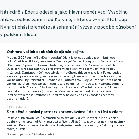
Následně z Edenu odešel a jako hlavní trenér vedl Vysočinu
Jihlava, odkud zamířil do Karviné, s kterou vyhrál MOL Cup.
Nyní přichází premiérová zahraniční výzva v podobě působení
v polském klubu.
"Nemůžu se dočkat, až začnu s přípravou na novou sezónu. S
Ochrana vašich osobních údajů nás zajímá
mým týmem uděláme vše, co je v našich silách, abychom Arku
My a naši
999
partneři ukládáme osobní údaje, jako jsou údaje o prohlížení nebo
vrátili do nejvyšší soutěže," slíbil po podpisu smlouvy trenér,
jedinečné identifikátory, ve vašem zařízení a využíváme přístup k nim. Volbou možnosti
„Souhlasím“ povolíte sledovací technologie na podporu účelů uvedených v části
který jako hráč nastupoval nejen za Slavii, ale zahrál si také za
„Společně s našimi partnery zpracováváme údaje s tímto cílem“, zatímco volbou
možnosti „Zamítnout vše“ nebo odvoláním svého souhlasu je zakážete. Pokud budou
Plzeň či Liberec.
sledovací prvky zakázány, určitý obsah a reklamy, které se vám budou zobrazovat, pro
vás nemusejí být relevantní. Tuto nabídku můžete znovu kdykoli zobrazit pro změnu
vašich nastavení nebo odvolání souhlasu, a to kliknutím na odkaz „Předvolby ochrany
osobních údajů“ v dolní části webových stránek nebo případně na plovoucí ikonu v
S Jarolímem přicházejí do klubu také Pavel Němec (asistent),
levém dolním rohu webových stránek. Vaše nastavení se uplatní v rámci našeho
Internetová stránka. Podrobnější informace najdete v našich Zásadách ochrany
Martin Červený (asistent a analytik) a Tomáš Pokorný (trenér
osobních údajů.
brankářů).
Třetí strany
Společně s našimi partnery zpracováváme údaje s tímto cílem:
"Trenér a jeho nejbližší spolupracovníci projevili po sezoně
Používání přesných údajů o zeměpisné poloze. Aktivní vyhledávání identifikačních
údajů v rámci specifických vlastností zařízení. Ukládání a/nebo přístup k informacím v
touhu odejít. Nakonec jsme se na jejich ukončení smluv
zařízení. Personalizovaná reklama a obsah, měření reklam a obsahu, průzkum publika a
rozvoj služeb.
domluvili. Do další kariéry jim přeji hodně štěstí a jménem klubu
Seznam partnerů (dodavatelů)
jim děkuji za práci, kterou v Karviné odvedli,"
uvedl na webu