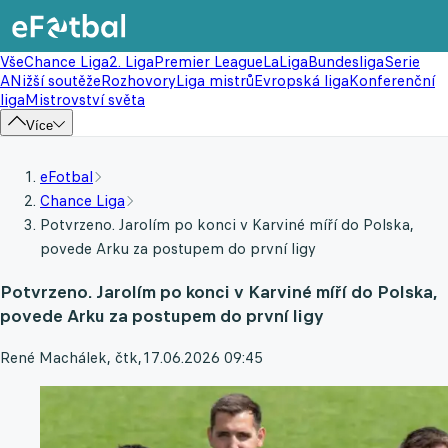
Vše
Chance Liga
2. Liga
Premier League
LaLiga
Bundesliga
Serie
A
Nižší soutěže
Rozhovory
Liga mistrů
Evropská liga
Konferenční
liga
Mistrovství světa
Více
eFotbal
Chance Liga
Potvrzeno. Jarolím po konci v Karviné míří do Polska,
povede Arku za postupem do první ligy
Potvrzeno. Jarolím po konci v Karviné míří do Polska,
povede Arku za postupem do první ligy
René Machálek, čtk
,
17.06.2026 09:45