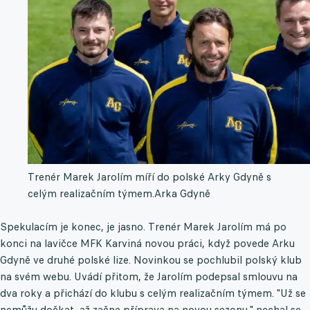
Trenér Marek Jarolím míří do polské Arky Gdyně s
celým realizačním týmem.
Arka Gdyně
Spekulacím je konec, je jasno. Trenér Marek Jarolím má po
konci na lavičce MFK Karviná novou práci, když povede Arku
Gdyně ve druhé polské lize. Novinkou se pochlubil polský klub
na svém webu. Uvádí přitom, že Jarolím podepsal smlouvu na
dva roky a přichází do klubu s celým realizačním týmem. "Už se
nemůžu dočkat, až začne příprava na novou sezonu," nechal se