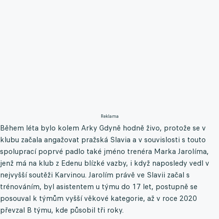
Reklama
Během léta bylo kolem Arky Gdyně hodně živo, protože se v
klubu začala angažovat pražská Slavia a v souvislosti s touto
spoluprací poprvé padlo také jméno trenéra Marka Jarolíma,
jenž má na klub z Edenu blízké vazby, i když naposledy vedl v
nejvyšší soutěži Karvinou. Jarolím právě ve Slavii začal s
trénováním, byl asistentem u týmu do 17 let, postupně se
posouval k týmům vyšší věkové kategorie, až v roce 2020
převzal B týmu, kde působil tři roky.