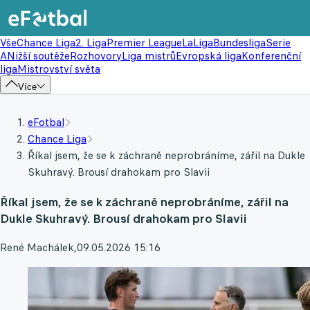
Vše
Chance Liga
2. Liga
Premier League
LaLiga
Bundesliga
Serie
A
Nižší soutěže
Rozhovory
Liga mistrů
Evropská liga
Konferenční
liga
Mistrovství světa
Více
eFotbal
Chance Liga
Říkal jsem, že se k záchraně neprobráníme, zářil na Dukle
Skuhravý. Brousí drahokam pro Slavii
Říkal jsem, že se k záchraně neprobráníme, zářil na
Dukle Skuhravý. Brousí drahokam pro Slavii
René Machálek
,
09.05.2026 15:16