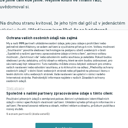
uvědomoval si.
Na druhou stranu kvitoval, že jeho tým dal gól už v jedenáctém
utkání v řadě.
"Před jarem jsem říkal, že se k záchraně
neprobráníme. Potřebujeme dávat góly,“
tvrdil.
Ochrana vašich osobních údajů nás zajímá
My a naši
999
partneři ukládáme osobní údaje, jako jsou údaje o prohlížení nebo
jedinečné identifikátory, ve vašem zařízení a využíváme přístup k nim. Volbou možnosti
Velkou šanci ke skórování zazdil třeba Kanaďan Adonija
„Souhlasím“ povolíte sledovací technologie na podporu účelů uvedených v části
„Společně s našimi partnery zpracováváme údaje s tímto cílem“, zatímco volbou
Ouanda.
"To je chlapec, co by mohl mít obrovskou budoucnost.
možnosti „Zamítnout vše“ nebo odvoláním svého souhlasu je zakážete. Pokud budou
sledovací prvky zakázány, určitý obsah a reklamy, které se vám budou zobrazovat, pro
Kdyby ty šance proměňoval, tak nám ho Slavia nedá. Je to
vás nemusejí být relevantní. Tuto nabídku můžete znovu kdykoli zobrazit pro změnu
vašich nastavení nebo odvolání souhlasu, a to kliknutím na odkaz „Předvolby ochrany
zatím polotovar, s kterým pracujeme a Slavia snad uvidí, že to
osobních údajů“ v dolní části webových stránek nebo případně na plovoucí ikonu v
levém dolním rohu webových stránek. Vaše nastavení se uplatní v rámci našeho
umíme,“
věřil Skuhravý a pokračoval v hodnocení ofenzivní
Internetová stránka. Podrobnější informace najdete v našich Zásadách ochrany
osobních údajů.
hvězdičky.
Třetí strany
Společně s našimi partnery zpracováváme údaje s tímto cílem:
"
On má sklony k tomu, že je Vinicius. Já mu říkám: Ty nejsi
Používání přesných údajů o zeměpisné poloze. Aktivní vyhledávání identifikačních
Vinicius, ty vole. Ty jsi hráč, který se musí dostat čelem k
údajů v rámci specifických vlastností zařízení. Ukládání a/nebo přístup k informacím v
zařízení. Personalizovaná reklama a obsah, měření reklam a obsahu, průzkum publika a
soupeřově bráně. Bryan potřebuje ještě chvilku času, aby se
rozvoj služeb.
zklidnil v boxu. Vůbec nepochybuji, že bude dávat góly,“
Seznam partnerů (dodavatelů)
poznamenal Skuhravý.