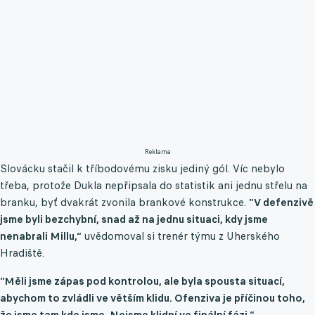
Reklama
Slovácku stačil k tříbodovému zisku jediný gól. Víc nebylo
třeba, protože Dukla nepřipsala do statistik ani jednu střelu na
branku, byť dvakrát zvonila brankové konstrukce.
"V defenzivě
jsme byli bezchybní, snad až na jednu situaci, kdy jsme
nenabrali Millu,“
uvědomoval si trenér týmu z Uherského
Hradiště.
"Měli jsme zápas pod kontrolou, ale byla spousta situací,
abychom to zvládli ve větším klidu. Ofenziva je příčinou toho,
že jsme tam kde jsme. Nejsme klidní ve finální fázi,“