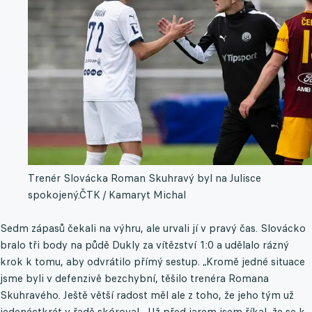
Trenér Slovácka Roman Skuhravý byl na Julisce
spokojený.
ČTK / Kamaryt Michal
Sedm zápasů čekali na výhru, ale urvali jí v pravý čas. Slovácko
bralo tři body na půdě Dukly za vítězství 1:0 a udělalo rázný
krok k tomu, aby odvrátilo přímý sestup. „Kromě jedné situace
jsme byli v defenzivě bezchybní, těšilo trenéra Romana
Skuhravého. Ještě větší radost měl ale z toho, že jeho tým už
jedenáctkrát v řadě skóroval. „Už před jarem jsem říkal, že se k