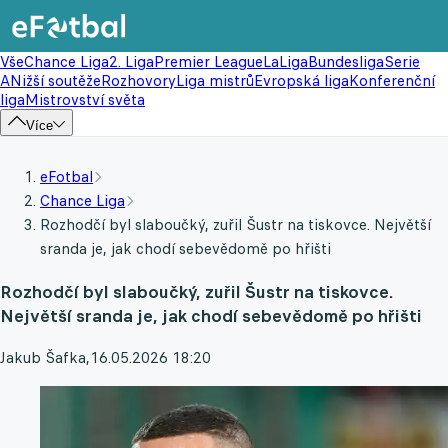
Vše
Chance Liga
2. Liga
Premier League
LaLiga
Bundesliga
Serie
A
Nižší soutěže
Rozhovory
Liga mistrů
Evropská liga
Konferenční
liga
Mistrovství světa
Více
eFotbal
Chance Liga
Rozhodčí byl slaboučký, zuřil Šustr na tiskovce. Největší
sranda je, jak chodí sebevědomě po hřišti
Rozhodčí byl slaboučký, zuřil Šustr na tiskovce.
Největší sranda je, jak chodí sebevědomě po hřišti
Jakub Šafka
,
16.05.2026 18:20