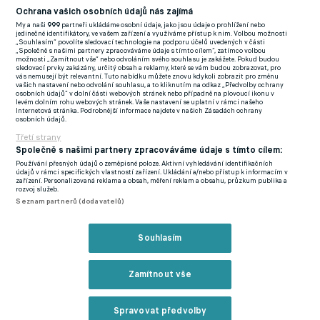
Los Dukly je před posledním kolem peprný, bude hrát s
Ochrana vašich osobních údajů nás zajímá
Baníkem o udržení v nejvyšší soutěži. O přímém sestupujícím se
My a naši
999
partneři ukládáme osobní údaje, jako jsou údaje o prohlížení nebo
jedinečné identifikátory, ve vašem zařízení a využíváme přístup k nim. Volbou možnosti
tak rozhodne na Julisce.
„Souhlasím“ povolíte sledovací technologie na podporu účelů uvedených v části
„Společně s našimi partnery zpracováváme údaje s tímto cílem“, zatímco volbou
možnosti „Zamítnout vše“ nebo odvoláním svého souhlasu je zakážete. Pokud budou
"Utkání jsme nezvládli výsledkově a bohužel jsme kvůli kartám
sledovací prvky zakázány, určitý obsah a reklamy, které se vám budou zobrazovat, pro
vás nemusejí být relevantní. Tuto nabídku můžete znovu kdykoli zobrazit pro změnu
přišli o tři hráče, což je určitá komplikace směrem k dalšímu
vašich nastavení nebo odvolání souhlasu, a to kliknutím na odkaz „Předvolby ochrany
osobních údajů“ v dolní části webových stránek nebo případně na plovoucí ikonu v
zápasu. Ale ještě jsme mohli podat špatný výkon, být ve
levém dolním rohu webových stránek. Vaše nastavení se uplatní v rámci našeho
Internetová stránka. Podrobnější informace najdete v našich Zásadách ochrany
strachu, horších scénářů by mohlo být daleko více. Příští týden
osobních údajů.
nás čeká zápas o všechno,“ pokračoval trenér Dukly.
Třetí strany
Společně s našimi partnery zpracováváme údaje s tímto cílem:
"Nastudujeme Baník, oni nastudují nás. Určitě přijede nějaký
Používání přesných údajů o zeměpisné poloze. Aktivní vyhledávání identifikačních
údajů v rámci specifických vlastností zařízení. Ukládání a/nebo přístup k informacím v
dobrý rozhodčí, třeba ten, co dneska. Jakože naschvál, pojď si
zařízení. Personalizovaná reklama a obsah, měření reklam a obsahu, průzkum publika a
rozvoj služeb.
to dát znovu,“
dodal Šustr, který za svá slova může čekat trest.
Seznam partnerů (dodavatelů)
Tahali jsme za kratší konec, uznal kouč Slovácka Skuhravý. Z
Souhlasím
naší hry jsem smutný a zklamaný
Zamítnout vše
Zmínky
Chance Liga
Dukla Praha
Pavel Šustr
Spravovat předvolby