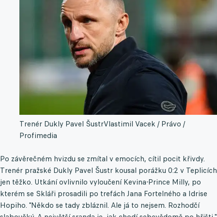
Trenér Dukly Pavel Šustr
Vlastimil Vacek / Právo /
Profimedia
Po závěrečném hvizdu se zmítal v emocích, cítil pocit křivdy.
Trenér pražské Dukly Pavel Šustr kousal porážku 0:2 v Teplicích
jen těžko. Utkání ovlivnilo vyloučení Kevina-Prince Milly, po
kterém se Skláři prosadili po trefách Jana Fortelného a Idrise
Hopiho. "Někdo se tady zbláznil. Ale já to nejsem. Rozhodčí
slaboučký. A největší sranda je, jak chodí sebevědomě po hřišti,"