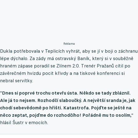
Reklama
Dukla potřebovala v Teplicích vyhrát, aby se jí v boji o záchranu
lépe dýchalo. Za zády má ostravský Baník, který si v souběžně
hraném zápase poradil se Zlínem 2:0. Trenér Pražanů cítil po
závěrečném hvizdu pocit křivdy a na tiskové konferenci si
nebral servítky.
"Dnes si poprvé trochu otevřu ústa. Někdo se tady zbláznil.
Ale já to nejsem. Rozhodčí slaboučký. A největší sranda je, jak
chodí sebevědomě po hřišti. Katastrofa. Pojďte se ještě na
něco zeptat, pojďme do rozhodčího! Pořádně mu to osolím,“
hlásil Šustr v emocích.