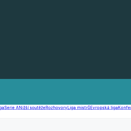
ga
Serie A
Nižší soutěže
Rozhovory
Liga mistrů
Evropská liga
Konfer