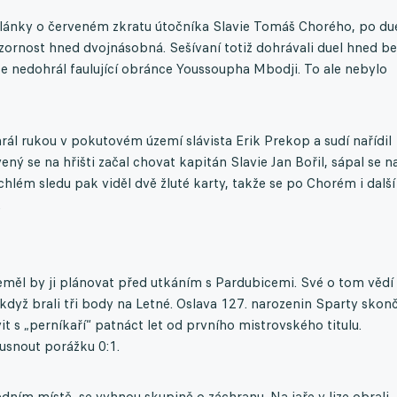
 články o červeném zkratu útočníka Slavie Tomáš Chorého, po du
zornost hned dvojnásobná. Sešívaní totiž dohrávali duel hned be
 nedohrál faulující obránce Youssoupha Mbodji. To ale nebylo
ál rukou v pokutovém území slávista Erik Prekop a sudí nařídil
ý se na hřišti začal chovat kapitán Slavie Jan Bořil, sápal se n
chlém sledu pak viděl dvě žluté karty, takže se po Chorém i další
.
neměl by ji plánovat před utkáním s Pardubicemi. Své o tom vědí
když brali tři body na Letné. Oslava 127. narozenin Sparty skonč
it s „perníkaří“ patnáct let od prvního mistrovského titulu.
ousnout porážku 0:1.
dním místě, se vyhnou skupině o záchranu. Na jaře v lize obrali