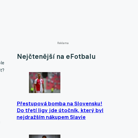
Reklama
Nejčtenější na eFotbalu
ole
át?
Přestupová bomba na Slovensku!
Do třetí ligy jde útočník, který byl
nejdražším nákupem Slavie
u