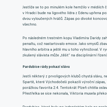
Jestliže se to po minulém kole hemžilo v médiích
v Hradci bude na ligového lídra z Edenu upřena po
dvou vyloučených hráčů. Zápas po divoké koncovce
všechno.
Po následném trestném kopu Vladimíra Daridy zahr
penaltu, což nastartovalo emoce. Jako smyslů zbaven
hlavního arbitra a ještě mu u toho vyhrožoval. V ry
zkušený slávista může „těšit“ na disciplinární řízení
Pardubice rády pokazí slávu
Jestli některý z prvoligových klubů chystá slávu, 
Spartě, které Východočeši pokazili výroční zápas, 
porážkou favorita 2:4. Tentokrát Plzeň chtěla oslav
Přestřelka se sice nekonala, Viktoria musela přek
Pardubice, které byly po jedenáctém kole na posle