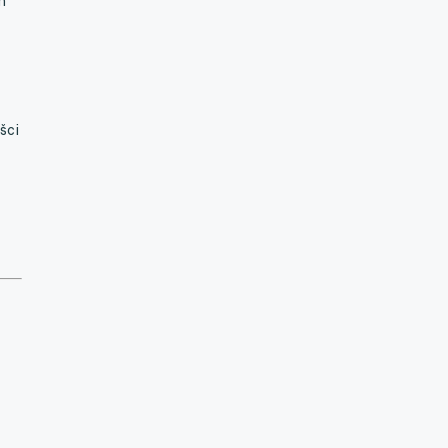
m
šci