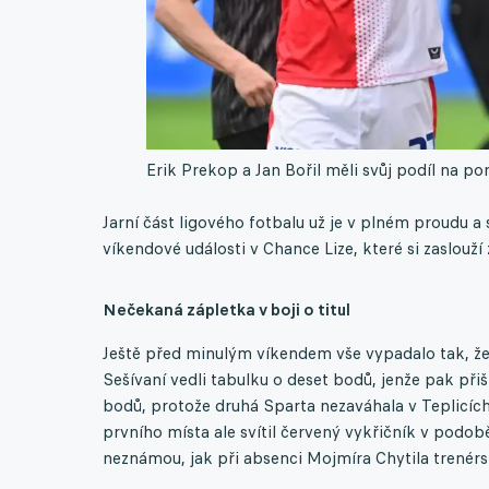
Erik Prekop a Jan Bořil měli svůj podíl na por
Jarní část ligového fotbalu už je v plném proudu a 
víkendové události v Chance Lize, které si zaslouží
Nečekaná zápletka v boji o titul
Ještě před minulým víkendem vše vypadalo tak, že
Sešívaní vedli tabulku o deset bodů, jenže pak při
bodů, protože druhá Sparta nezaváhala v Teplicích.
prvního místa ale svítil červený vykřičník v pod
neznámou, jak při absenci Mojmíra Chytila trenérsk