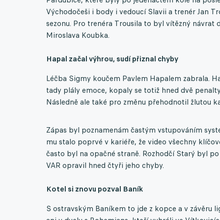
Východočeši i body i vedoucí Slavii a trenér Jan Tr
sezonu. Pro trenéra Trousila to byl vítězný návrat
Miroslava Koubka.
Hapal začal výhrou, sudí přiznal chyby
Léčba Sigmy koučem Pavlem Hapalem zabrala. Haná
tady plály emoce, kopaly se totiž hned dvě penalt
Následně ale také pro změnu přehodnotil žlutou k
Zápas byl poznamenám častým vstupováním systém
mu stalo poprvé v kariéře, že video všechny klíčov
často byl na opačné straně. Rozhodčí Starý byl po
VAR opravil hned čtyři jeho chyby.
Kotel si znovu pozval Baník
S ostravským Baníkem to jde z kopce a v závěru li