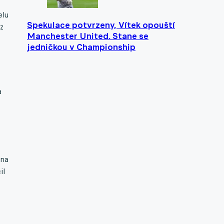
elu
Spekulace potvrzeny, Vítek opouští
z
Manchester United. Stane se
jedničkou v Championship
a
 na
il