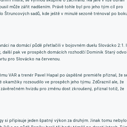
ousil může zářit nadšením. Právě tohle byl pro jeho tým cíl pro
 do Štruncových sadů, kde ještě v minulé sezoně trénoval po bok
ci na domácí půdě přetlačili v bojovném duelu Slovácko 2:1. I
y, další pak ve prospěch domácích rozhodčí Dominik Starý odvol
artu pro Slovácko na červenou.
u VAR a trenér Pavel Hapal po úspěšné premiéře přiznal, že s
é okamžiky rozsoudilo ve prospěch jeho týmu. Zdůraznil ale, že
 závěrečném hvizdu pro změnu dost zkroušený, přiznal totiž, že
gy si připisuje jeden špatný výkon za druhým. Jinak tomu nebylo