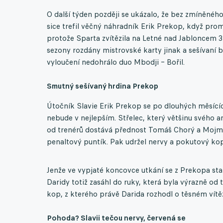
O další týden později se ukázalo, že bez zmíněné
sice trefil věčný náhradník Erik Prekop, když prom
protože Sparta zvítězila na Letné nad Jabloncem 3
sezony rozdány mistrovské karty jinak a sešívaní b
vyloučení nedohrálo duo Mbodji – Bořil.
Smutný sešívaný hrdina Prekop
Útočník Slavie Erik Prekop se po dlouhých měsících
nebude v nejlepším. Střelec, který většinu svého 
od trenérů dostává přednost Tomáš Chorý a Mojmír 
penaltový puntík. Pak udržel nervy a pokutový kop 
Jenže ve vypjaté koncovce utkání se z Prekopa st
Daridy totiž zasáhl do ruky, která byla výrazně od
kop, z kterého právě Darida rozhodl o těsném vítě
Pohoda? Slavii tečou nervy, červená se