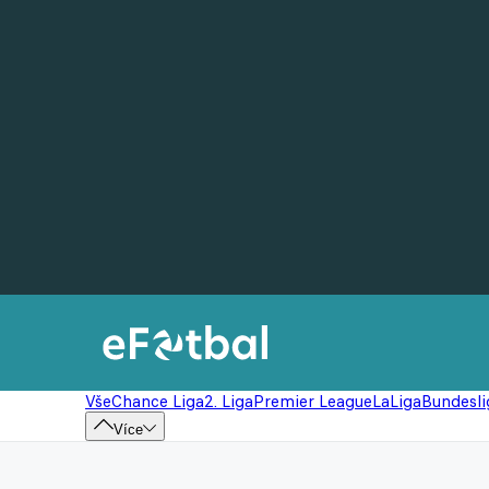
Vše
Chance Liga
2. Liga
Premier League
LaLiga
Bundesli
Více