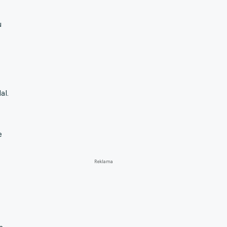
u
al.
e
Reklama