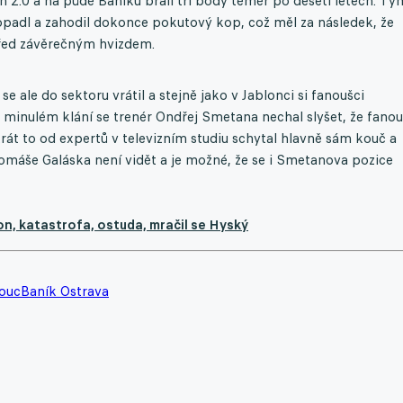
ch 2:0 a na půdě Baníku brali tři body téměř po deseti letech. Tý
adl a zahodil dokonce pokutový kop, což měl za následek, že
před závěrečným hvizdem.
e ale do sektoru vrátil a stejně jako v Jablonci si fanoušci
Po minulém klání se trenér Ondřej Smetana nechal slyšet, že fanou
krát to od expertů v televizním studiu schytal hlavně sám kouč a
máše Galáska není vidět a je možné, že se i Smetanova pozice
, katastrofa, ostuda, mračil se Hyský
ouc
Baník Ostrava