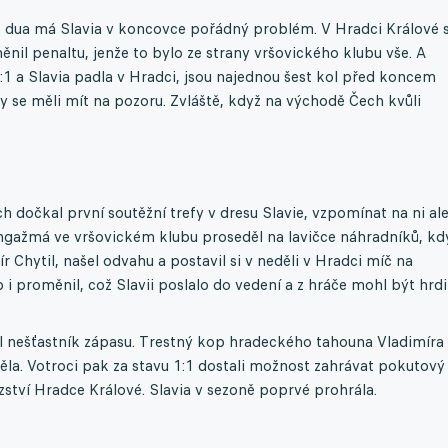
ho dua má Slavia v koncovce pořádný problém. V Hradci Králové 
ěnil penaltu, jenže to bylo ze strany vršovického klubu vše. A
:1 a Slavia padla v Hradci, jsou najednou šest kol před koncem
y se měli mít na pozoru. Zvláště, když na východě Čech kvůli
 dočkal první soutěžní trefy v dresu Slavie, vzpomínat na ni al
angažmá ve vršovickém klubu proseděl na lavičce náhradníků, kd
Chytil, našel odvahu a postavil si v neděli v Hradci míč na
i proměnil, což Slavii poslalo do vedení a z hráče mohl být hrdi
al nešťastník zápasu. Trestný kop hradeckého tahouna Vladimíra
 těla. Votroci pak za stavu 1:1 dostali možnost zahrávat pokutový
zství Hradce Králové. Slavia v sezoně poprvé prohrála.