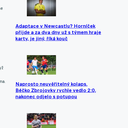
se
Adaptace v Newcastlu? Horníček
přijde a za dva dny už s týmem hraje
karty, je jiný, říká kouč
e
yž
na.
Naprosto neuvěřitelný kolaps.
Béčko Zbrojovky rychle vedlo 2:0,
nakonec odjelo s potupou