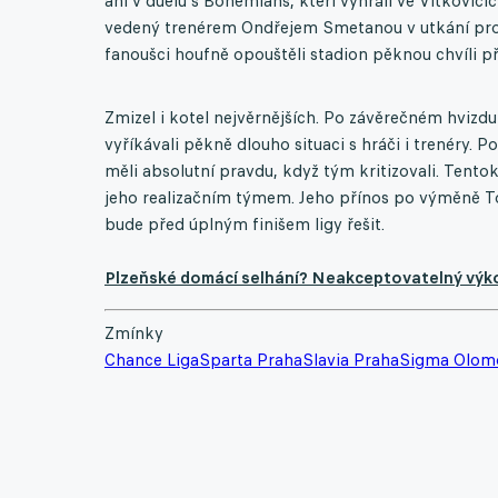
ani v duelu s Bohemians, kteří vyhráli ve Vítkovicí
vedený trenérem Ondřejem Smetanou v utkání prop
fanoušci houfně opouštěli stadion pěknou chvíli 
Zmizel i kotel nejvěrnějších. Po závěrečném hvizdu s
vyříkávali pěkně dlouho situaci s hráči i trenéry. 
měli absolutní pravdu, když tým kritizovali. Tento
jeho realizačním týmem. Jeho přínos po výměně To
bude před úplným finišem ligy řešit.
Plzeňské domácí selhání? Neakceptovatelný výkon
Zmínky
Chance Liga
Sparta Praha
Slavia Praha
Sigma Olom