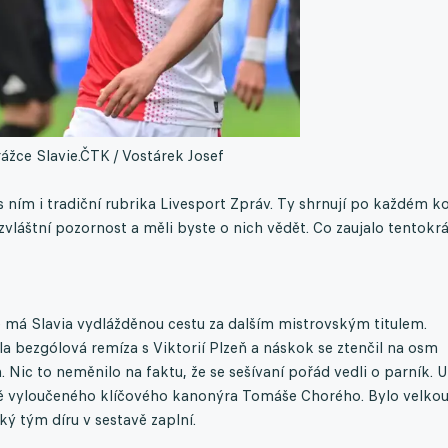
ážce Slavie.
ČTK / Vostárek Josef
s ním i tradiční rubrika Livesport Zpráv. Ty shrnují po každém k
 zvláštní pozornost a měli byste o nich vědět. Co zaujalo tentokr
 má Slavia vydlážděnou cestu za dalším mistrovským titulem.
šla bezgólová remíza s Viktorií Plzeň a náskok se ztenčil na osm
 Nic to neměnilo na faktu, že se sešívaní pořád vedli o parník. U
obě vyloučeného klíčového kanonýra Tomáše Chorého. Bylo velko
ý tým díru v sestavě zaplní.