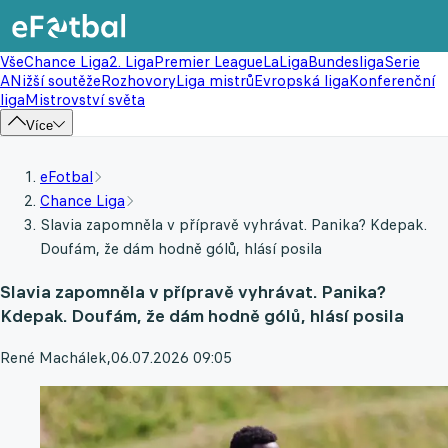
Vše
Chance Liga
2. Liga
Premier League
LaLiga
Bundesliga
Serie
A
Nižší soutěže
Rozhovory
Liga mistrů
Evropská liga
Konferenční
liga
Mistrovství světa
Více
eFotbal
Chance Liga
Slavia zapomněla v přípravě vyhrávat. Panika? Kdepak.
Doufám, že dám hodně gólů, hlásí posila
Slavia zapomněla v přípravě vyhrávat. Panika?
Kdepak. Doufám, že dám hodně gólů, hlásí posila
René Machálek
,
06.07.2026 09:05