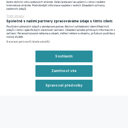
levém dolním rohu webových stránek. Vaše nastavení se uplatní v rámci našeho
hned vysvětloval, proč se k týmu připojil o něco později, než se
Internetová stránka. Podrobnější informace najdete v našich Zásadách ochrany
osobních údajů.
čekalo. "Měl jsem problémy s vízem, ale začátek kempu jsem
Třetí strany
stihl," oddechl si.
Společně s našimi partnery zpracováváme údaje s tímto cílem:
Používání přesných údajů o zeměpisné poloze. Aktivní vyhledávání identifikačních
údajů v rámci specifických vlastností zařízení. Ukládání a/nebo přístup k informacím v
Cíl si ve Vršovicích stanovil jasný.
"Chci tvrdě pracovat a
zařízení. Personalizovaná reklama a obsah, měření reklam a obsahu, průzkum publika a
rozvoj služeb.
bojovat, abych se předvedl a ukázal kvality. Doufám, že mi to
Seznam partnerů (dodavatelů)
přinese místo v týmu,"
přál si. Slavia zatím kromě této remízy v
přípravě remizovala s Dynamem Kyjev 1:1 a podlehla
Souhlasím
druholigové Vlašimi 1:2.
Zamítnout vše
Spokojený byl po závěrečném hvizdu i druhý ze střelců Šturm.
"Byl to ode mě dobrý zápas, ale ještě se trochu musím
Spravovat předvolby
adaptovat na styl hry tohohle trenéra. Chce to ještě více
Reklama
tréninků a zápasů.
Každopádně se nemůžu dočkat, co přijde
dál,"
prohlásil hráč, jenž působil pro změnu v Sigmě Olomouc.
Zavřít rekl
Kromě gólu a asistnce trefil ještě parádní dělovkou břevno.