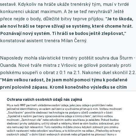
sestavě. Kdykoliv na hráče ukáže trenérský tým, musí v tvrdé
konkurenci ukázat maximum. A že se teď nevyhrává? Ještě
přece nejde o body, důležité bitvy teprve přijdou.
"Je to škoda,
ale noví hráči se teprve sžívají se systémy, které chceme hrát.
Poznávají nový systém. Ti hráči se budou ještě zlepšovat,“
konstatoval asistent trenéra Milan Černý.
Naposledy mohla slávistické trenéry potěšit souhra dua Šturm -
Ouanda. Nové tváře mistra z Vršovic se gólově postaraly proti
polskému soupeři o obrat z 0:1 na 2:1. Nakonec duel skončil 2:2.
"Mám velkou radost, že jsem mohl pomoci týmu k podařené
první polovině zápasu. Kromě konečného výsledku se cítím
výborně,"
svěřil se klubové televizi Ouanda.
Ochrana vašich osobních údajů nás zajímá
My a naši
997
partneři ukládáme osobní údaje, jako jsou údaje o prohlížení nebo
jedinečné identifikátory, ve vašem zařízení a využíváme přístup k nim. Volbou možnosti
Mladík se nemůže nabažit sešívaného dresu, v minulé sezoně
„Souhlasím“ povolíte sledovací technologie na podporu účelů uvedených v části
„Společně s našimi partnery zpracováváme údaje s tímto cílem“, zatímco volbou
nastupoval za Slovácko.
"Hrát za Slavii je skvělý pocit,
zatím
možnosti „Zamítnout vše“ nebo odvoláním svého souhlasu je zakážete. Pokud budou
sledovací prvky zakázány, určitý obsah a reklamy, které se vám budou zobrazovat, pro
bylo všechno dobré. Spoluhráči i realizační tým jsou milí,
vás nemusejí být relevantní. Tuto nabídku můžete znovu kdykoli zobrazit pro změnu
vašich nastavení nebo odvolání souhlasu, a to kliknutím na odkaz „Předvolby ochrany
všichni mi pomáhali, cítím se vítaný," hlásil spokojeně střelec a
osobních údajů“ v dolní části webových stránek nebo případně na plovoucí ikonu v