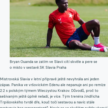
Bryan Ouanda se zatím ve Slavii cítí skvěle a pere se
o místo v sestavě.
SK Slavia Praha
Mistrovská Slavia v letní přípravě ještě nevyhrála ani jeden
zápas. Panika ve vršovickém Edenu ale nepanuje ani po remíze
2:2 s polským týmem Wieczystou Krakov. Důvodů, proč to
sešívaným ještě úplně neladí, je více. Tým trenéra Jindřicha
Trpišovského tvrdě dře, kouč točí sestavou a navíc stále
nastupuje bez reprezentantů. Navíc se ve skvělém světle ukazují