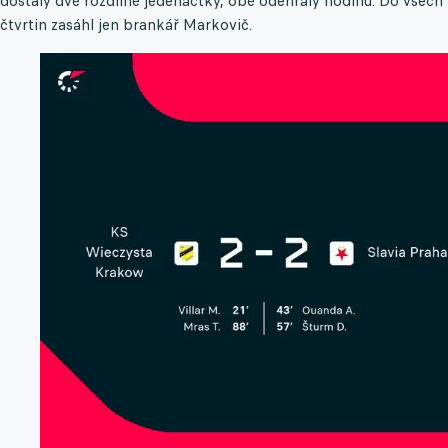
dostaly dvě rozdílné jedenáctky, obě odehrály hodinu. Do všech
čtvrtin zasáhl jen brankář Markovič.