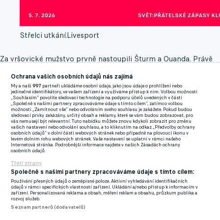
Střelci utkání.
Livesport
Za vršovické mužstvo prvně nastoupili Šturm a Ouanda. Právě
tyto dvě nové tváře se gólově postaraly o obrat z 0:1 na 2:1. O
Ochrana vašich osobních údajů nás zajímá
remízu se postaral Mras, v závěru ještě Wieczysta trefila břevno.
My a naši
997
partneři ukládáme osobní údaje, jako jsou údaje o prohlížení nebo
jedinečné identifikátory, ve vašem zařízení a využíváme přístup k nim. Volbou možnosti
Slavia zatím v přípravě remizovala s Dynamem Kyjev 1:1 a
„Souhlasím“ povolíte sledovací technologie na podporu účelů uvedených v části
„Společně s našimi partnery zpracováváme údaje s tímto cílem“, zatímco volbou
podlehla druholigové Vlašimi 1:2.
možnosti „Zamítnout vše“ nebo odvoláním svého souhlasu je zakážete. Pokud budou
sledovací prvky zakázány, určitý obsah a reklamy, které se vám budou zobrazovat, pro
vás nemusejí být relevantní. Tuto nabídku můžete znovu kdykoli zobrazit pro změnu
SK Rapid – Pardubice 2:2
vašich nastavení nebo odvolání souhlasu, a to kliknutím na odkaz „Předvolby ochrany
osobních údajů“ v dolní části webových stránek nebo případně na plovoucí ikonu v
levém dolním rohu webových stránek. Vaše nastavení se uplatní v rámci našeho
Pardubice nad nejúspěšnějším rakouským klubem zásluhou
Internetová stránka. Podrobnější informace najdete v našich Zásadách ochrany
osobních údajů.
Drchala a Tanka dvakrát vedly, soupeř však pokaždé odpověděl.
Třetí strany
Poprvé srovnal po vlastní brance Traoré, v závěru zařídil
Společně s našimi partnery zpracováváme údaje s tímto cílem:
nerozhodný výsledek Polke.
Používání přesných údajů o zeměpisné poloze. Aktivní vyhledávání identifikačních
údajů v rámci specifických vlastností zařízení. Ukládání a/nebo přístup k informacím v
zařízení. Personalizovaná reklama a obsah, měření reklam a obsahu, průzkum publika a
rozvoj služeb.
Seznam partnerů (dodavatelů)