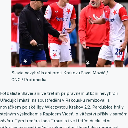
Slavia nevyhrála ani proti Krakovu.
Pavel Mazáč /
CNC / Profimedia
Fotbalisté Slavie ani ve třetím přípravném utkání nevyhráli.
Úřadující mistři na soustředění v Rakousku remizovali s
nováčkem polské ligy Wieczystou Krakov 2:2. Pardubice hrály
stejným výsledkem s Rapidem Vídeň, o vítězství přišly v samém
závěru. Tým trenéra Jana Trousila i ve třetím duelu letní
přípravy na soustředění v rakouském Ulmerfeldu remizoval.