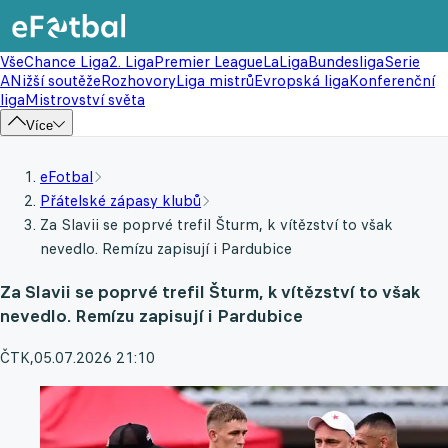
Vše
Chance Liga
2. Liga
Premier League
LaLiga
Bundesliga
Serie
A
Nižší soutěže
Rozhovory
Liga mistrů
Evropská liga
Konferenční
liga
Mistrovství světa
Více
eFotbal
Přátelské zápasy klubů
Za Slavii se poprvé trefil Šturm, k vítězství to však
nevedlo. Remízu zapisují i Pardubice
Za Slavii se poprvé trefil Šturm, k vítězství to však
nevedlo. Remízu zapisují i Pardubice
ČTK
,
05.07.2026 21:10