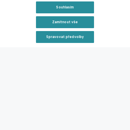
Souhlasím
Zamítnout vše
Spravovat předvolby
Reklama
Zavřít rekl
Střelci utkání.
Livesport
Reklama