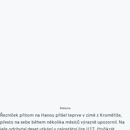
Reklama
Řezníček přitom na Hanou přišel teprve v zimě z Kroměříže,
přesto na sebe během několika měsíců výrazně upozornil. Na
jaře odchytal deset utkání v celostátní lize U17, čtyřikrát