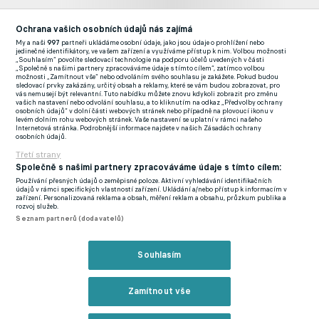
Ochrana vašich osobních údajů nás zajímá
My a naši
997
partneři ukládáme osobní údaje, jako jsou údaje o prohlížení nebo
jedinečné identifikátory, ve vašem zařízení a využíváme přístup k nim. Volbou možnosti
„Souhlasím“ povolíte sledovací technologie na podporu účelů uvedených v části
"Abych řekl pravdu, byl jsem hodně překvapený, že si mě
„Společně s našimi partnery zpracováváme údaje s tímto cílem“, zatímco volbou
možnosti „Zamítnout vše“ nebo odvoláním svého souhlasu je zakážete. Pokud budou
takový klub všiml. Jsem šťastný, že jsem tu možnost dostal.
sledovací prvky zakázány, určitý obsah a reklamy, které se vám budou zobrazovat, pro
vás nemusejí být relevantní. Tuto nabídku můžete znovu kdykoli zobrazit pro změnu
Znamená to pro mě strašně moc a věřím, že to bude obrovská
vašich nastavení nebo odvolání souhlasu, a to kliknutím na odkaz „Předvolby ochrany
osobních údajů“ v dolní části webových stránek nebo případně na plovoucí ikonu v
zkušenost. Chci ukázat své kvality naplno," uvedl Řezníček pro
levém dolním rohu webových stránek. Vaše nastavení se uplatní v rámci našeho
Internetová stránka. Podrobnější informace najdete v našich Zásadách ochrany
klubový web
.
osobních údajů.
Třetí strany
V Sigmě vnímají zájem německého giganta jako potvrzení
Společně s našimi partnery zpracováváme údaje s tímto cílem:
kvalitní práce s mládeží i odměnu za rychlý progres mladého
Používání přesných údajů o zeměpisné poloze. Aktivní vyhledávání identifikačních
údajů v rámci specifických vlastností zařízení. Ukládání a/nebo přístup k informacím v
brankáře. "To, že si takový klub vybere pro stáž našeho
zařízení. Personalizovaná reklama a obsah, měření reklam a obsahu, průzkum publika a
rozvoj služeb.
brankáře, bereme jako velké ocenění. Jirka je u nás krátce, ale
Seznam partnerů (dodavatelů)
už ukázal svůj potenciál. Proto dostal příležitost i ve starší
kategorii a absolvoval několik tréninků s A-týmem," řekl ředitel
Souhlasím
rozvoje fotbalu Sigmy Michal Hrubý.
Trenér brankářů olomouckého áčka Otakar Novák dodal, že
Zamítnout vše
pro mladého gólmana může jít o jedinečnou příležitost. "Je to