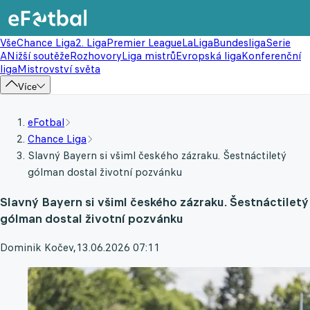
Vše
Chance Liga
2. Liga
Premier League
LaLiga
Bundesliga
Serie
A
Nižší soutěže
Rozhovory
Liga mistrů
Evropská liga
Konferenční
liga
Mistrovství světa
Více
eFotbal
Chance Liga
Slavný Bayern si všiml českého zázraku. Šestnáctiletý
gólman dostal životní pozvánku
Slavný Bayern si všiml českého zázraku. Šestnáctiletý
gólman dostal životní pozvánku
Dominik Kočev
,
13.06.2026 07:11