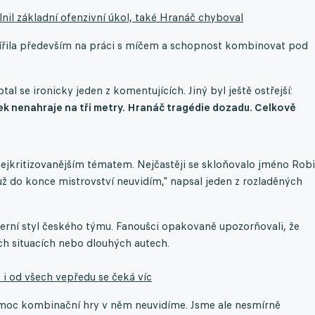
il základní ofenzivní úkol, také Hranáč chyboval
 mířila především na práci s míčem a schopnost kombinovat pod
ptal se ironicky jeden z komentujících. Jiný byl ještě ostřejší:
k nenahraje na tři metry. Hranáč tragédie dozadu. Celkově
ejkritizovanějším tématem. Nejčastěji se skloňovalo jméno Rob
ž do konce mistrovství neuvidím," napsal jeden z rozladěných
herní styl českého týmu. Fanoušci opakovaně upozorňovali, že
ch situacích nebo dlouhých autech.
 i od všech vepředu se čeká víc
a moc kombinační hry v něm neuvidíme. Jsme ale nesmírně