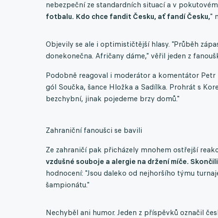
nebezpeční ze standardních situací a v pokutové
fotbalu. Kdo chce fandit Česku, ať fandí Česku,
" 
Objevily se ale i optimističtější hlasy. "Průběh zá
donekonečna. Afričany dáme," věřil jeden z fanouš
Podobně reagoval i moderátor a komentátor Petr Svě
gól Součka, šance Hložka a Sadílka. Prohrát s Kor
bezchybní, jinak pojedeme brzy domů."
Zahraniční fanoušci se bavili
Ze zahraničí pak přicházely mnohem ostřejší reakc
vzdušné souboje a alergie na držení míče. Skončili
hodnocení: "Jsou daleko od nejhoršího týmu turna
šampionátu."
Nechyběl ani humor. Jeden z příspěvků označil česko