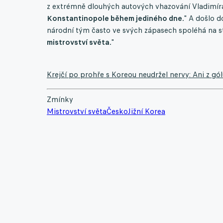
z extrémně dlouhých autových vhazování Vladimíra
Konstantinopole během jediného dne.
" A došlo 
národní tým často ve svých zápasech spoléhá na st
mistrovství světa.
"
Krejčí po prohře s Koreou neudržel nervy: Ani z g
Zmínky
Mistrovství světa
Česko
Jižní Korea