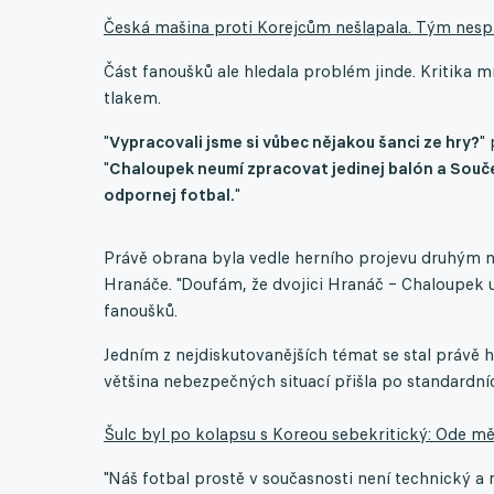
Česká mašina proti Korejcům nešlapala. Tým nespln
Část fanoušků ale hledala problém jinde. Kritika
tlakem.
"
Vypracovali jsme si vůbec nějakou šanci ze hry?
" 
"
Chaloupek neumí zpracovat jedinej balón a Souče
odpornej fotbal.
"
Právě obrana byla vedle herního projevu druhým n
Hranáče. "Doufám, že dvojici Hranáč – Chaloupek u
fanoušků.
Jedním z nejdiskutovanějších témat se stal právě 
většina nebezpečných situací přišla po standardní
Šulc byl po kolapsu s Koreou sebekritický: Ode mě
"Náš fotbal prostě v současnosti není technický 