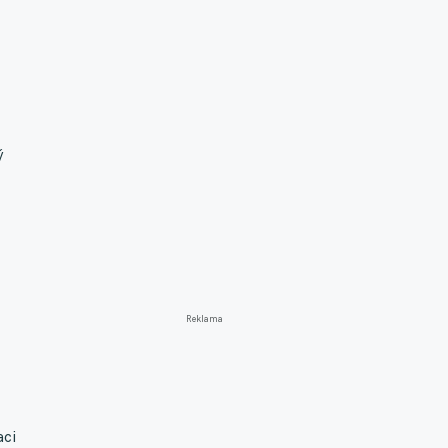
ý
Reklama
aci