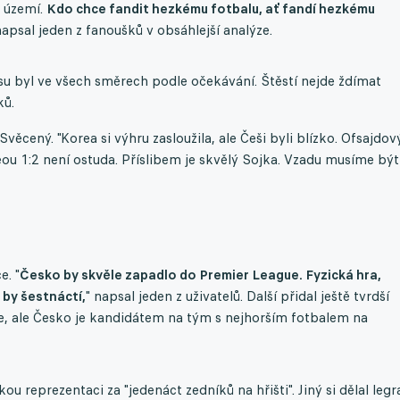
m území.
Kdo chce fandit hezkému fotbalu, ať fandí hezkému
napsal jeden z fanoušků v obsáhlejší analýze.
pasu byl ve všech směrech podle očekávání. Štěstí nejde ždímat
ků.
cený. "Korea si výhru zasloužila, ale Češi byli blízko. Ofsajdov
eou 1:2 není ostuda. Příslibem je skvělý Sojka. Vzadu musíme být
e. "
Česko by skvěle zapadlo do Premier League. Fyzická hra,
 by šestnáctí,
" napsal jeden z uživatelů. Další přidal ještě tvrdší
je, ale Česko je kandidátem na tým s nejhorším fotbalem na
u reprezentaci za "jedenáct zedníků na hřišti". Jiný si dělal legr