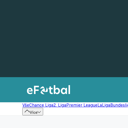
Vše
Chance Liga
2. Liga
Premier League
LaLiga
Bundesli
Více