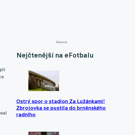
Reklama
Nejčtenější na eFotbalu
gól
ce
Ostrý spor o stadion Za Lužánkami!
Zbrojovka se pustila do brněnského
psal
radního