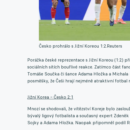
Česko prohrálo s Jižní Koreou 1:2.
Reuters
Porážka české reprezentace s Jižní Koreou (1:2) př
sociálních sítích bouřlivé reakce. Zatímco část f
Tomáše Součka či šance Adama Hložka a Michala Sad
posměšky, že Češi hrají nejméně atraktivní fotbal n
Jižní Korea – Česko 2:1
Mnozí se shodovali, že vítězství Koreje bylo zaslouž
bývalý ligový fotbalista a současný expert Zdeněk
Sojky a Adama Hložka. Naopak připomněl podíl R