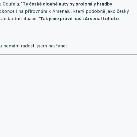
 Coufala: "
Ty české dlouhé auty by prolomily hradby
dokonce i na přirovnání k Arsenalu, který podobně jako český
andardní situace: "
Tak jsme právě našli Arsenal tohoto
ólu nemám radost, jsem nas*anej