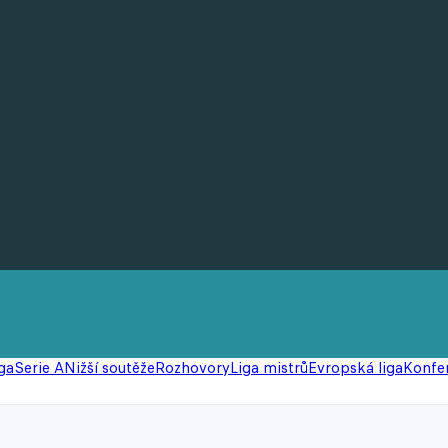
ga
Serie A
Nižší soutěže
Rozhovory
Liga mistrů
Evropská liga
Konfer