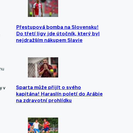
Přestupová bomba na Slovensku!
Do třetí ligy jde útočník, který byl
l
nejdražším nákupem Slavie
nu
Sparta může přijít o svého
y v
kapitána! Haraslín poletí do Arábie
na zdravotní prohlídku