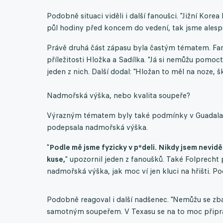
Podobně situaci viděli i další fanoušci. "Jižní Korea
půl hodiny před koncem do vedení, tak jsme alespoň
Právě druhá část zápasu byla častým tématem. Fan
příležitosti Hložka a Sadílka. "Já si nemůžu pomoct
jeden z nich. Další dodal: "Hložan to měl na noze,
Nadmořská výška, nebo kvalita soupeře?
Výrazným tématem byly také podmínky v Guadalajař
podepsala nadmořská výška.
"
Podle mě jsme fyzicky v p*deli. Nikdy jsem nevi
kuse,
" upozornil jeden z fanoušků. Také Folprecht p
nadmořská výška, jak moc ví jen kluci na hřišti. Po
Podobně reagoval i další nadšenec. "Nemůžu se zba
samotným soupeřem. V Texasu se na to moc připra