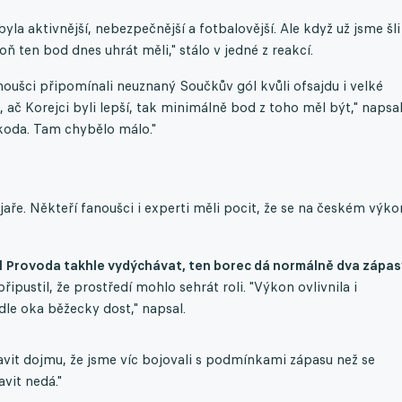
 byla aktivnější, nebezpečnější a fotbalovější. Ale když už jsme šli
 ten bod dnes uhrát měli," stálo v jedné z reakcí.
oušci připomínali neuznaný Součkův gól kvůli ofsajdu i velké
, ač Korejci byli lepší, tak minimálně bod z toho měl být," napsa
 škoda. Tam chybělo málo."
e. Někteří fanoušci i experti měli pocit, že se na českém výko
děl Provoda takhle vydýchávat, ten borec dá normálně dva zápas
řipustil, že prostředí mohlo sehrát roli. "Výkon ovlivnila i
dle oka běžecky dost," napsal.
vit dojmu, že jsme víc bojovali s podmínkami zápasu než se
vit nedá."