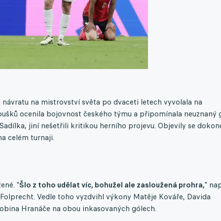
i návratu na mistrovství světa po dvaceti letech vyvolala na
anoušků ocenila bojovnost českého týmu a připomínala neuznaný 
ílka, jiní nešetřili kritikou herního projevu. Objevily se dokon
a celém turnaji.
ené. "
Šlo z toho udělat víc, bohužel ale zasloužená prohra,
" na
 Folprecht. Vedle toho vyzdvihl výkony Matěje Kováře, Davida
obina Hranáče na obou inkasovaných gólech.