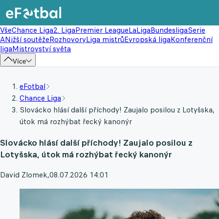
Vše
Chance Liga
2. Liga
Premier League
LaLiga
Bundesliga
Serie
A
Nižší soutěže
Rozhovory
Liga mistrů
Evropská liga
Konferenční
liga
Mistrovství světa
Více
eFotbal
Chance Liga
Slovácko hlásí další příchody! Zaujalo posilou z Lotyšska,
útok má rozhýbat řecký kanonýr
Slovácko hlásí další příchody! Zaujalo posilou z
Lotyšska, útok má rozhýbat řecký kanonýr
David Zlomek
,
08.07.2026 14:01