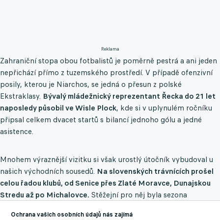
Reklama
Zahraniční stopa obou fotbalistů je poměrně pestrá a ani jeden
nepřichází přímo z tuzemského prostředí. V případě ofenzivní
posily, kterou je Niarchos, se jedná o přesun z polské
Ekstraklasy.
Bývalý mládežnický reprezentant Řecka do 21 let
naposledy působil ve Wisle Plock
, kde si v uplynulém ročníku
připsal celkem dvacet startů s bilancí jednoho gólu a jedné
asistence.
Mnohem výraznější vizitku si však urostlý útočník vybudoval u
našich východních sousedů.
Na slovenských trávnících prošel
celou řadou klubů, od Senice přes Zlaté Moravce, Dunajskou
Stredu až po Michalovce.
Stěžejní pro něj byla sezona
2024/2025. V dresu Košic tehdy během 29 ligových zápasů
Ochrana vašich osobních údajů nás zajímá
nasázel osm branek, ke kterým přidal tři asistence.