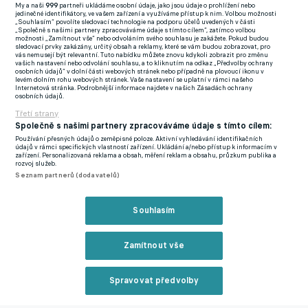
My a naši
999
partneři ukládáme osobní údaje, jako jsou údaje o prohlížení nebo
jedinečné identifikátory, ve vašem zařízení a využíváme přístup k nim. Volbou možnosti
„Souhlasím“ povolíte sledovací technologie na podporu účelů uvedených v části
Neméně zajímavou, byť o poznání odlišnou cestu má za sebou
„Společně s našimi partnery zpracováváme údaje s tímto cílem“, zatímco volbou
možnosti „Zamítnout vše“ nebo odvoláním svého souhlasu je zakážete. Pokud budou
druhá posila. Jednadvacetiletý obránce Prior fotbalově vyrůstal
sledovací prvky zakázány, určitý obsah a reklamy, které se vám budou zobrazovat, pro
vás nemusejí být relevantní. Tuto nabídku můžete znovu kdykoli zobrazit pro změnu
v akademii pražské Dukly, na radar se ale dostal především díky
vašich nastavení nebo odvolání souhlasu, a to kliknutím na odkaz „Předvolby ochrany
osobních údajů“ v dolní části webových stránek nebo případně na plovoucí ikonu v
svému severskému angažmá. Zkušenosti v dospělém fotbale
levém dolním rohu webových stránek. Vaše nastavení se uplatní v rámci našeho
Internetová stránka. Podrobnější informace najdete v našich Zásadách ochrany
sbíral v lotyšském celku FS Jelgava.
osobních údajů.
Třetí strany
Oba hráči už polykají tréninkové dávky přímo na slovinském
Společně s našimi partnery zpracováváme údaje s tímto cílem:
soustředění, stejně jako dvojice ze Sigmy Artur Dolžnikov a
Používání přesných údajů o zeměpisné poloze. Aktivní vyhledávání identifikačních
údajů v rámci specifických vlastností zařízení. Ukládání a/nebo přístup k informacím v
Tihomir Kostadinov.
zařízení. Personalizovaná reklama a obsah, měření reklam a obsahu, průzkum publika a
rozvoj služeb.
Seznam partnerů (dodavatelů)
Hráčská rošáda mezi Sigmou a Slováckem
Souhlasím
Zmínky
Slovácko
Giannis Niarchos
Leoš Prior
Chance Liga
Zamítnout vše
Související články
Spravovat předvolby
Reklama