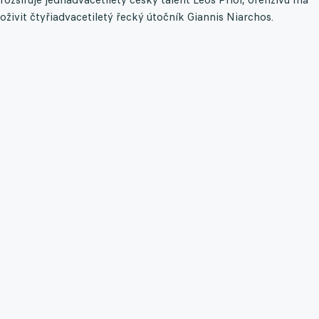
oživit čtyřiadvacetiletý řecký útočník Giannis Niarchos.