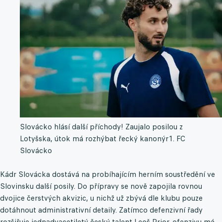
Slovácko hlásí další příchody! Zaujalo posilou z
Lotyšska, útok má rozhýbat řecký kanonýr
1. FC
Slovácko
Kádr Slovácka dostává na probíhajícím herním soustředění ve
Slovinsku další posily. Do přípravy se nově zapojila rovnou
dvojice čerstvých akvizic, u nichž už zbývá dle klubu pouze
dotáhnout administrativní detaily. Zatímco defenzivní řady
rozšiřuje jednadvacetiletý český talent Leoš Prior, ofenzivu má