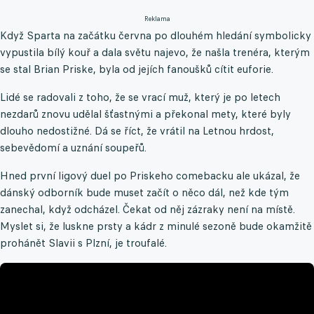
Reklama
Když Sparta na začátku června po dlouhém hledání symbolicky
vypustila bílý kouř a dala světu najevo, že našla trenéra, kterým
se stal Brian Priske, byla od jejích fanoušků cítit euforie.
Lidé se radovali z toho, že se vrací muž, který je po letech
nezdarů znovu udělal šťastnými a překonal mety, které byly
dlouho nedostižné. Dá se říct, že vrátil na Letnou hrdost,
sebevědomí a uznání soupeřů.
Hned první ligový duel po Priskeho comebacku ale ukázal, že
dánský odborník bude muset začít o něco dál, než kde tým
zanechal, když odcházel. Čekat od něj zázraky není na místě.
Myslet si, že luskne prsty a kádr z minulé sezoně bude okamžitě
prohánět Slavii s Plzní, je troufalé.