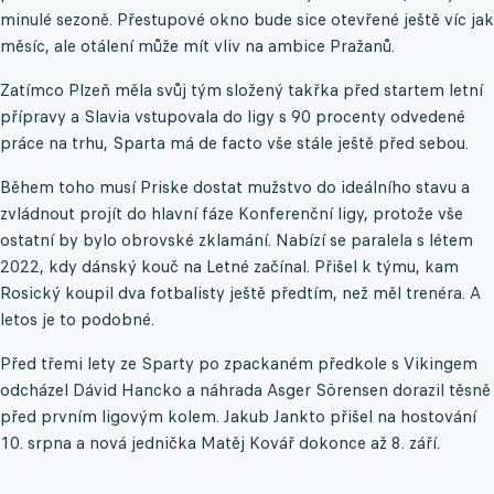
minulé sezoně. Přestupové okno bude sice otevřené ještě víc jak
měsíc, ale otálení může mít vliv na ambice Pražanů.
Zatímco Plzeň měla svůj tým složený takřka před startem letní
přípravy a Slavia vstupovala do ligy s 90 procenty odvedené
práce na trhu, Sparta má de facto vše stále ještě před sebou.
Během toho musí Priske dostat mužstvo do ideálního stavu a
zvládnout projít do hlavní fáze Konferenční ligy, protože vše
ostatní by bylo obrovské zklamání. Nabízí se paralela s létem
2022, kdy dánský kouč na Letné začínal. Přišel k týmu, kam
Rosický koupil dva fotbalisty ještě předtím, než měl trenéra. A
letos je to podobné.
Před třemi lety ze Sparty po zpackaném předkole s Vikingem
odcházel Dávid Hancko a náhrada Asger Sörensen dorazil těsně
před prvním ligovým kolem. Jakub Jankto přišel na hostování
10. srpna a nová jednička Matěj Kovář dokonce až 8. září.