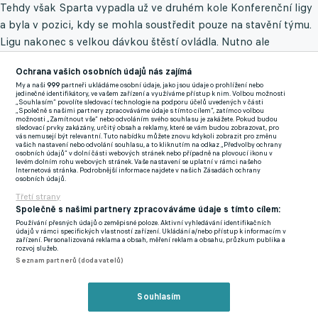
Tehdy však Sparta vypadla už ve druhém kole Konferenční ligy
a byla v pozici, kdy se mohla soustředit pouze na stavění týmu.
Ligu nakonec s velkou dávkou štěstí ovládla. Nutno ale
podotknout, že i díky tomu, že konkurence byla tehdy v jiné
Ochrana vašich osobních údajů nás zajímá
kondici než nyní.
My a naši
999
partneři ukládáme osobní údaje, jako jsou údaje o prohlížení nebo
jedinečné identifikátory, ve vašem zařízení a využíváme přístup k nim. Volbou možnosti
Dnes je liga, ale i Sparta jinde. Respektive zvykla si na jiné
„Souhlasím“ povolíte sledovací technologie na podporu účelů uvedených v části
„Společně s našimi partnery zpracováváme údaje s tímto cílem“, zatímco volbou
měřítko. Ještě nedávno chtěla být konkurenceschopná v Lize
možnosti „Zamítnout vše“ nebo odvoláním svého souhlasu je zakážete. Pokud budou
sledovací prvky zakázány, určitý obsah a reklamy, které se vám budou zobrazovat, pro
mistrů, tudíž projít předkoly nejméně kredibilní soutěže v rámci
vás nemusejí být relevantní. Tuto nabídku můžete znovu kdykoli zobrazit pro změnu
vašich nastavení nebo odvolání souhlasu, a to kliknutím na odkaz „Předvolby ochrany
UEFA je už povinností, kterou musí Priske zvládnout.
osobních údajů“ v dolní části webových stránek nebo případně na plovoucí ikonu v
levém dolním rohu webových stránek. Vaše nastavení se uplatní v rámci našeho
Zavřít rekl
Internetová stránka. Podrobnější informace najdete v našich Zásadách ochrany
osobních údajů.
Dokáže to ovšem v těchto podmínkách, kdy se vlastně zatím
Třetí strany
neví, na kom má Sparta model 2025/26 stát?
Společně s našimi partnery zpracováváme údaje s tímto cílem:
Používání přesných údajů o zeměpisné poloze. Aktivní vyhledávání identifikačních
Slavia má díky hotovému kádru a postupu do ligové fáze
údajů v rámci specifických vlastností zařízení. Ukládání a/nebo přístup k informacím v
zařízení. Personalizovaná reklama a obsah, měření reklam a obsahu, průzkum publika a
Champions League o tyto starosti méně, přesto do ligy
rozvoj služeb.
vstoupila nepřesvědčivě. Lepší termín by možná zněl
Seznam partnerů (dodavatelů)
bohorovně. Jinak si situaci u první inkasované branky nelze
vysvětlit.
Reklama
Souhlasím