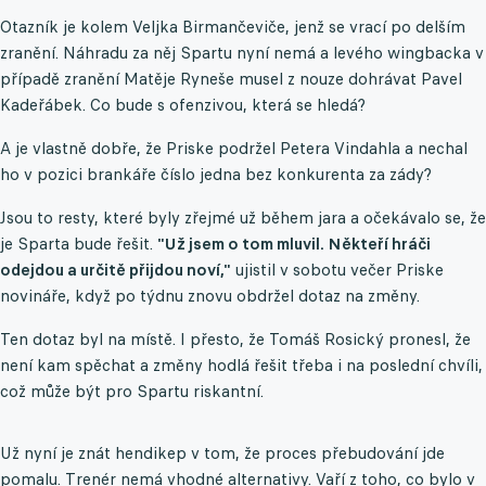
Otazník je kolem Veljka Birmančeviče, jenž se vrací po delším
zranění. Náhradu za něj Spartu nyní nemá a levého wingbacka v
případě zranění Matěje Ryneše musel z nouze dohrávat Pavel
Kadeřábek. Co bude s ofenzivou, která se hledá?
A je vlastně dobře, že Priske podržel Petera Vindahla a nechal
ho v pozici brankáře číslo jedna bez konkurenta za zády?
Jsou to resty, které byly zřejmé už během jara a očekávalo se, že
je Sparta bude řešit.
"Už jsem o tom mluvil. Někteří hráči
odejdou a určitě přijdou noví,"
ujistil v sobotu večer Priske
novináře, když po týdnu znovu obdržel dotaz na změny.
Ten dotaz byl na místě. I přesto, že Tomáš Rosický pronesl, že
není kam spěchat a změny hodlá řešit třeba i na poslední chvíli,
což může být pro Spartu riskantní.
Už nyní je znát hendikep v tom, že proces přebudování jde
pomalu. Trenér nemá vhodné alternativy. Vaří z toho, co bylo v