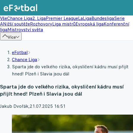
Vše
Chance Liga
2. Liga
Premier League
LaLiga
Bundesliga
Serie
A
Nižší soutěže
Rozhovory
Liga mistrů
Evropská liga
Konferenční
liga
Mistrovství světa
Více
eFotbal
Chance Liga
Sparta jde do velkého rizika, okysličení kádru musí přijít
hned! Plzeň i Slavia jsou dál
Sparta jde do velkého rizika, okysličení kádru musí
přijít hned! Plzeň i Slavia jsou dál
Jakub Dvořák
,
21.07.2025 16:51