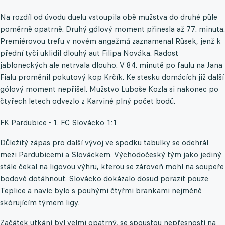
Na rozdíl od úvodu duelu vstoupila obě mužstva do druhé půle
poměrně opatrně. Druhý gólový moment přinesla až 77. minuta.
Premiérovou trefu v novém angažmá zaznamenal Růsek, jenž k
přední tyči uklidil dlouhý aut Filipa Nováka. Radost
jabloneckých ale netrvala dlouho. V 84. minutě po faulu na Jana
Fialu proměnil pokutový kop Krčík. Ke stesku domácích již další
gólový moment nepřišel. Mužstvo Luboše Kozla si nakonec po
čtyřech letech odvezlo z Karviné plný počet bodů.
FK Pardubice - 1. FC Slovácko 1:1
Důležitý zápas pro další vývoj ve spodku tabulky se odehrál
mezi Pardubicemi a Slováckem. Východočeský tým jako jediný
stále čekal na ligovou výhru, kterou se zároveň mohl na soupeře
bodově dotáhnout. Slovácko dokázalo dosud porazit pouze
Teplice a navíc bylo s pouhými čtyřmi brankami nejméně
skórujícím týmem ligy.
Začátek utkání byl velmi opatrný, se spoustou nepřesností na