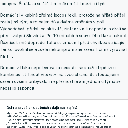
Jáchyma Šeráka a se štěstím míč umístil mezi tři tyče.
Domácí si v kabině zřejmě leccos řekli, protože na hřiště přišel
zcela jiný tým, a to nejen díky dvěma změnám v poli.
Východočeši přidali na aktivitě, zintenzivnili napadání a drali se
před svatyni Slovácka. Po 10 minutách souvislého tlaku nakopl
Řezníček míč dopředu, toho se zmocnil před chvilkou střídající
Tanko, uvolnil se a zcela nekompromisně zavěsil, čímž vyrovnal
na 1:1.
Domácí v tlaku nepolevovali a neustále se snažili trpělivou
kombinací strhnout vítězství na svou stranu. Se stoupajícím
časem ovšem přibývalo i nepřesností a ani jednomu týmu se
nedařilo zakončit.
Sigma Olomouc - FK Teplice 0:0
Ochrana vašich osobních údajů nás zajímá
Hanáci vstupovali do utkání s cílem připsat si již čtvrtou výhru
My a naši
997
partneři ukládáme osobní údaje, jako jsou údaje o prohlížení nebo
jedinečné identifikátory, ve vašem zařízení a využíváme přístup k nim. Volbou možnosti
na domácí půdě. Právě díky velmi dobré domácí bilanci se
„Souhlasím“ povolíte sledovací technologie na podporu účelů uvedených v části
„Společně s našimi partnery zpracováváme údaje s tímto cílem“, zatímco volbou
nacházeli na solidní šesté příčce tabulky. Teplice byly naopak
možnosti „Zamítnout vše“ nebo odvoláním svého souhlasu je zakážete. Pokud budou