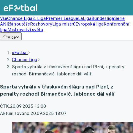
Vše
Chance Liga
2. Liga
Premier League
LaLiga
Bundesliga
Serie
A
Nižší soutěže
Rozhovory
Liga mistrů
Evropská liga
Konferenční
liga
Mistrovství světa
Více
eFotbal
Chance Liga
Sparta vyhrála v třaskavém šlágru nad Plzní, z penalty
rozhodl Birmančevič. Jablonec dál válí
Sparta vyhrála v třaskavém šlágru nad Plzní, z
penalty rozhodl Birmančevič. Jablonec dál válí
ČTK
,
20.09.2025 13:00
Aktualizováno 20.09.2025 18:07