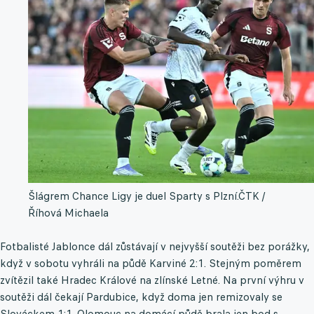
Šlágrem Chance Ligy je duel Sparty s Plzní.
ČTK /
Říhová Michaela
Fotbalisté Jablonce dál zůstávají v nejvyšší soutěži bez porážky,
když v sobotu vyhráli na půdě Karviné 2:1. Stejným poměrem
zvítězil také Hradec Králové na zlínské Letné. Na první výhru v
soutěži dál čekají Pardubice, když doma jen remizovaly se
Slováckem 1:1. Olomouc na domácí půdě brala jen bod s