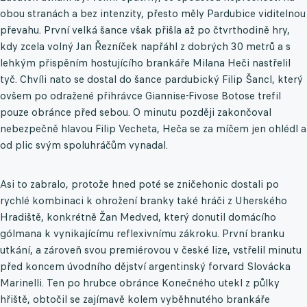
obou stranách a bez intenzity, přesto měly Pardubice viditelnou
převahu. První velká šance však přišla až po čtvrthodině hry,
kdy zcela volný Jan Řezníček napřáhl z dobrých 30 metrů a s
lehkým přispěním hostujícího brankáře Milana Heči nastřelil
tyč. Chvíli nato se dostal do šance pardubický Filip Šancl, který
ovšem po odražené přihrávce Giannise-Fivose Botose trefil
pouze obránce před sebou. O minutu později zakončoval
nebezpečně hlavou Filip Vecheta, Heča se za míčem jen ohlédl a
od plic svým spoluhráčům vynadal.
Asi to zabralo, protože hned poté se zničehonic dostali po
rychlé kombinaci k ohrožení branky také hráči z Uherského
Hradiště, konkrétně Žan Medved, který donutil domácího
gólmana k vynikajícímu reflexivnímu zákroku. První branku
utkání, a zároveň svou premiérovou v české lize, vstřelil minutu
před koncem úvodního dějství argentinský forvard Slovácka
Marinelli. Ten po hrubce obránce Konečného utekl z půlky
hřiště, obtočil se zajímavě kolem vyběhnutého brankáře