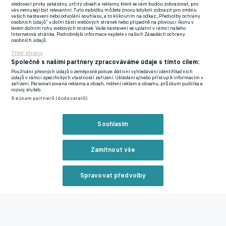
sledovací prvky zakázány, určitý obsah a reklamy, které se vám budou zobrazovat, pro
předposlední, přičemž nedokázaly zvítězit již v šesti po sobě
vás nemusejí být relevantní. Tuto nabídku můžete znovu kdykoli zobrazit pro změnu
vašich nastavení nebo odvolání souhlasu, a to kliknutím na odkaz „Předvolby ochrany
jdoucích ligových kláních. Byli to ovšem právě Severočeši, kteří
osobních údajů“ v dolní části webových stránek nebo případně na plovoucí ikonu v
levém dolním rohu webových stránek. Vaše nastavení se uplatní v rámci našeho
měli v úvodu herně navrch a zahrozili jako první. Robert Jukl si
Internetová stránka. Podrobnější informace najdete v našich Zásadách ochrany
osobních údajů.
ve vápně zpracoval míč a jeho tvrdý pokus na přední tyč jen s
Třetí strany
vypětím všech sil vytěsnil Jan Koutný mimo ohrožení.
Společně s našimi partnery zpracováváme údaje s tímto cílem:
Používání přesných údajů o zeměpisné poloze. Aktivní vyhledávání identifikačních
Ve druhé polovině prvního dějství už nicméně začala postupně
údajů v rámci specifických vlastností zařízení. Ukládání a/nebo přístup k informacím v
zařízení. Personalizovaná reklama a obsah, měření reklam a obsahu, průzkum publika a
přebírat otěže zápasu domácí Sigma a po takřka půlhodině hry
rozvoj služeb.
mohla rovněž udeřit. Filip Slavíček poslal z pravé strany
Seznam partnerů (dodavatelů)
přihrávku pod sebe, která doputovala až k levačce Jiřího Slámy.
Jeho pokus z první však fantasticky vytáhl Matouš Trmal na
Souhlasím
břevno. Ve zbytku první půle už se toho moc neudálo, prim totiž
hrály hlavně obětavé obrany obou týmů.
Zamítnout vše
Spravovat předvolby
Nejinak tomu bylo po změně stran, další větší šance tak přišla
až v 67. minutě, kdy po rychlém brejku připravil hostující Matěj
Reklama
Radosta přesnou přihrávku střídajícímu Matyášovi Kozákovi,
jenž však z bezprostřední blízkosti Koutného neprostřelil. Ze
stejného miniduelu, který se odehrál jen o pár chvil později, pak