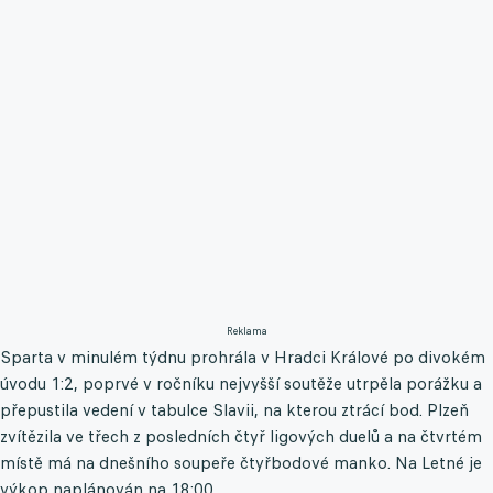
Reklama
Sparta v minulém týdnu prohrála v Hradci Králové po divokém
úvodu 1:2, poprvé v ročníku nejvyšší soutěže utrpěla porážku a
přepustila vedení v tabulce Slavii, na kterou ztrácí bod. Plzeň
zvítězila ve třech z posledních čtyř ligových duelů a na čtvrtém
místě má na dnešního soupeře čtyřbodové manko. Na Letné je
výkop naplánován na 18:00.