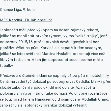
Chance Liga, 9. kolo
MFK Karviná - FK Jablonec 1:2
Jablonečtí měli před výkopem na dosah zajímavý rekord,
jelikož se mohli stát prvním týmem, vyjma “velké trojky”, jenž
od sezony 2015/16 prošel prvních devět ligových kol bez
porážky. Výlet na půdu Karviné ale nepatří k těm snadným,
jelikož se letos svěřenci Martina Hyského prezentují více než
líbivým fotbalem. A ten jim doposud přisoudil sedmé místo
tabulky.
Předzvěsti o útočném klání se naplnily už po pěti minutách hry.
Centr na zadní tyč dokázal po souboji urvat Cedidla, který i přes
složité zakončení v pádu uklidil míč do sítě. Až v závěru
poločasu si vytvořili šanci také domácí. Po chybné rozehrávce
se totiž před Janem Hanušem ocitl osamocený Abdallah Gning.
Jeho ránu ale jablonecký brankář dokázal vytěsnit.