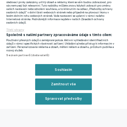
sledovací prvky zakázány, určitý obsah a reklamy, které se vám budou zobrazovat, pro
"Následně během zápasu doběhnout a vyhrožovat mi do
vás nemusejí být relevantní. Tuto nabídku můžete znovu kdykoli zobrazit pro změnu
vašich nastavení nebo odvolání souhlasu, a to kliknutím na odkaz „Předvolby ochrany
ksichtu, doprovázené napadením, je absolutně
osobních údajů“ v dolní části webových stránek nebo případně na plovoucí ikonu v
levém dolním rohu webových stránek. Vaše nastavení se uplatní v rámci našeho
neakceptovatelné a budu to řešit právní cestou,“
napsala
Internetová stránka. Podrobnější informace najdete v našich Zásadách ochrany
osobních údajů.
brankářská jednička Sparty.
Třetí strany
Společně s našimi partnery zpracováváme údaje s tímto cílem:
Zmíněnému chuligánovi pak poslal na závěr i peprný vzkaz. I z
Používání přesných údajů o zeměpisné poloze. Aktivní vyhledávání identifikačních
údajů v rámci specifických vlastností zařízení. Ukládání a/nebo přístup k informacím v
něj je jasné, že věc nenechá jen tak být.
"Tak si užij hezký večer
zařízení. Personalizovaná reklama a obsah, měření reklam a obsahu, průzkum publika a
rozvoj služeb.
ty zm..e,“
napsal.
Seznam partnerů (dodavatelů)
Souhlasím
Derby Slavie se Spartou v nastaveném čase přerušili fanoušci
Slavie, kteří vtrhli v Edenu na hrací plochu. Letenští tvrdí, že dva
hráči a lékař Sparty čelili napadení, zápas se nedohrál.
Zamítnout vše
Pochybění přiznal i předseda představenstva klubu z Edenu
Jaroslav Tvrdík, který se za incident omluvil a naznačil, že
Spravovat předvolby
vršovický klub počítá s potrestáním a případnou kontumací
Reklama
utkání.
Zdrcený šéf Slavie Tvrdík: Zápas se Spartou je ukončen,