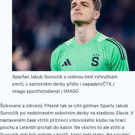
Sparťan Jakub Surovčík s rodinou čelil výhružkám
smrtí, v samotném derby přišlo i napadení:
ČTK /
imago sportfotodienst / IMAGO
Šokovaný a zdrcený. Přesně tak se cítil gólman Sparty Jakub
Surovčík po nedohraném sobotním derby na stadionu Slavie. V
nastaveném čase vtrhli příznivci vršovického klubu na hrací
plochu a Letenští prchali do kabin. Ne všichni to ale stihli a
Surovčík měl být jedním z hostů, který čelil ataku. Na sociální