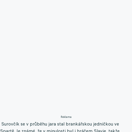
Reklama
Surovčík se v průběhu jara stal brankářskou jedničkou ve
Spartě. Je známé, že v minulosti byl i hráčem Slavie, takže