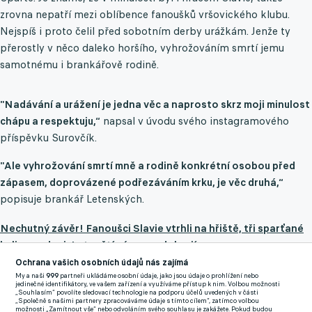
zrovna nepatří mezi oblíbence fanoušků vršovického klubu.
Nejspíš i proto čelil před sobotním derby urážkám. Jenže ty
přerostly v něco daleko horšího, vyhrožováním smrtí jemu
samotnému i brankářově rodině.
"Nadávání a urážení je jedna věc a naprosto skrz moji minulost
chápu a respektuju,“
napsal v úvodu svého instagramového
příspěvku Surovčík.
"Ale vyhrožování smrtí mně a rodině konkrétní osobou před
zápasem, doprovázené podřezáváním krku, je věc druhá,“
popisuje brankář Letenských.
Nechutný závěr! Fanoušci Slavie vtrhli na hřiště, tři sparťané
byli napadeni. Letenští zápas nedohrají
Ochrana vašich osobních údajů nás zajímá
Televizní záběry ukázaly, jak jeden z fanoušků Slavie také
My a naši
999
partneři ukládáme osobní údaje, jako jsou údaje o prohlížení nebo
jedinečné identifikátory, ve vašem zařízení a využíváme přístup k nim. Volbou možnosti
přiběhne při přerušení utkání ke gólmanovi a chrstne mu pivo
„Souhlasím“ povolíte sledovací technologie na podporu účelů uvedených v části
„Společně s našimi partnery zpracováváme údaje s tímto cílem“, zatímco volbou
do obličeje. Podle Surovčíka ale nezůstalo jen u toho.
možnosti „Zamítnout vše“ nebo odvoláním svého souhlasu je zakážete. Pokud budou