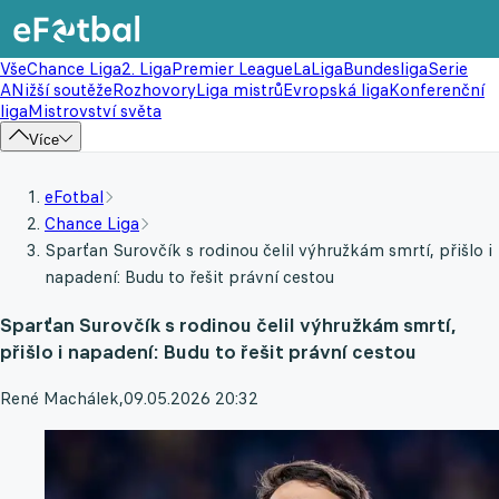
Vše
Chance Liga
2. Liga
Premier League
LaLiga
Bundesliga
Serie
A
Nižší soutěže
Rozhovory
Liga mistrů
Evropská liga
Konferenční
liga
Mistrovství světa
Více
eFotbal
Chance Liga
Sparťan Surovčík s rodinou čelil výhružkám smrtí, přišlo i
napadení: Budu to řešit právní cestou
Sparťan Surovčík s rodinou čelil výhružkám smrtí,
přišlo i napadení: Budu to řešit právní cestou
René Machálek
,
09.05.2026 20:32