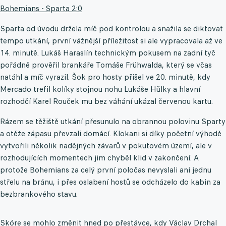
Bohemians - Sparta 2:0
Sparta od úvodu držela míč pod kontrolou a snažila se diktovat
tempo utkání, první vážnější příležitost si ale vypracovala až ve
14. minutě. Lukáš Haraslín technickým pokusem na zadní tyč
pořádně prověřil brankáře Tomáše Frühwalda, který se včas
natáhl a míč vyrazil. Šok pro hosty přišel ve 20. minutě, kdy
Mercado trefil kolíky stojnou nohu Lukáše Hůlky a hlavní
rozhodčí Karel Rouček mu bez váhání ukázal červenou kartu.
Rázem se těžiště utkání přesunulo na obrannou polovinu Sparty
a otěže zápasu převzali domácí. Klokani si díky početní výhodě
vytvořili několik nadějných závarů v pokutovém území, ale v
rozhodujících momentech jim chyběl klid v zakončení. A
protože Bohemians za celý první poločas nevyslali ani jednu
střelu na bránu, i přes oslabení hostů se odcházelo do kabin za
bezbrankového stavu.
Skóre se mohlo změnit hned po přestávce, kdy Václav Drchal