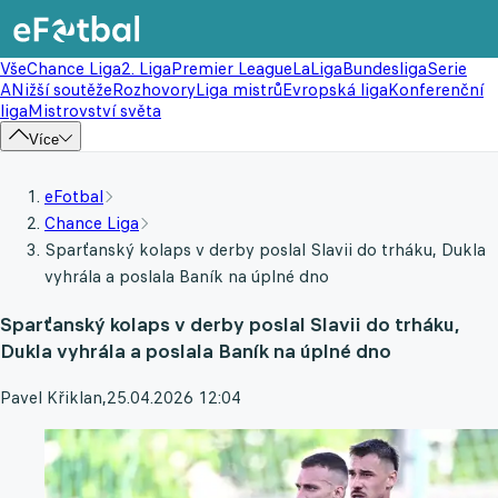
Vše
Chance Liga
2. Liga
Premier League
LaLiga
Bundesliga
Serie
A
Nižší soutěže
Rozhovory
Liga mistrů
Evropská liga
Konferenční
liga
Mistrovství světa
Více
eFotbal
Chance Liga
Sparťanský kolaps v derby poslal Slavii do trháku, Dukla
vyhrála a poslala Baník na úplné dno
Sparťanský kolaps v derby poslal Slavii do trháku,
Dukla vyhrála a poslala Baník na úplné dno
Pavel Křiklan
,
25.04.2026 12:04