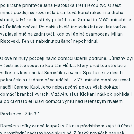
po krásné přihrávce Jana Matouška trefil levou tyč. O šest
minut později se rozezněla branková konstrukce i na druhé
straně, když se do střely položil Joao Grimaldo. V 60. minutě se
už Ďolíček dočkal. Po další skvělé individuální akci Matouška
vyplaval míč na zadní tyči, kde byl úplně osamocený Milan
Ristovski. Ten už nabídnutou šancí nepohrdnul.
O dvě minuty později navíc domácí udeřili podruhé. Důrazný byl
v šestnáctce soupeře kapitán Hůlka, který prudkou střelou z
velké blízkosti nedal Surovčíkovi šanci. Sparta se i v deseti
pokoušela s utkáním něco udělat – v 77. minutě mohl vykřesat
naději Garang Kuol. Jeho nebezpečný pokus však dokázal
domácí brankář vyrazit. V závěru si už Klokani náskok pohlídali
a po čtvrtstoletí slaví domácí výhru nad letenským rivalem.
Pardubice - Zlín 3:1
Domácí si díky cenné loupeži v Plzni s předstihem zajistili účast
v prostřední nadstavbové skupině. Zlínský nováček naopak