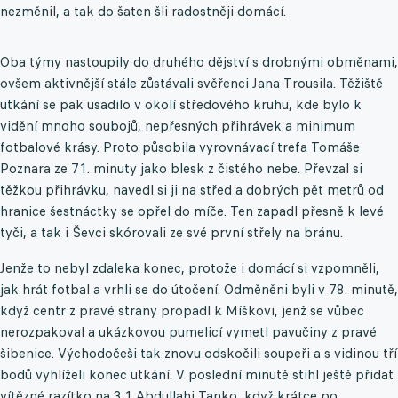
nezměnil, a tak do šaten šli radostněji domácí.
Oba týmy nastoupily do druhého dějství s drobnými obměnami,
ovšem aktivnější stále zůstávali svěřenci Jana Trousila. Těžiště
utkání se pak usadilo v okolí středového kruhu, kde bylo k
vidění mnoho soubojů, nepřesných přihrávek a minimum
fotbalové krásy. Proto působila vyrovnávací trefa Tomáše
Poznara ze 71. minuty jako blesk z čistého nebe. Převzal si
těžkou přihrávku, navedl si ji na střed a dobrých pět metrů od
hranice šestnáctky se opřel do míče. Ten zapadl přesně k levé
tyči, a tak i Ševci skórovali ze své první střely na bránu.
Jenže to nebyl zdaleka konec, protože i domácí si vzpomněli,
jak hrát fotbal a vrhli se do útočení. Odměněni byli v 78. minutě,
když centr z pravé strany propadl k Míškovi, jenž se vůbec
nerozpakoval a ukázkovou pumelicí vymetl pavučiny z pravé
šibenice. Východočeši tak znovu odskočili soupeři a s vidinou tří
bodů vyhlíželi konec utkání. V poslední minutě stihl ještě přidat
vítězné razítko na 3:1 Abdullahi Tanko, když krátce po