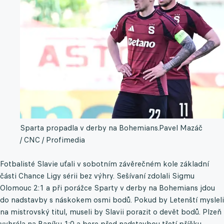
Sparta propadla v derby na Bohemians.
Pavel Mazáč
/ CNC / Profimedia
Fotbalisté Slavie uťali v sobotním závěrečném kole základní
části Chance Ligy sérii bez výhry. Sešívaní zdolali Sigmu
Olomouc 2:1 a při porážce Sparty v derby na Bohemians jdou
do nadstavby s náskokem osmi bodů. Pokud by Letenští mysleli
na mistrovský titul, museli by Slavii porazit o devět bodů. Plzeň
vyhrála na Baníku 1:0 a bere před nadstavbou třetí příčku,