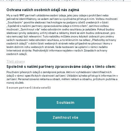
Samko a Kabongo za hosty. Skóre se měnilo ve 20. minutě, kdy
Ochrana vašich osobních údajů nás zajímá
zaváhání Sahmkoua Camary s brankářem Vladimírem
My a naši
997
partneři ukládáme osobní údaje, jako jsou údaje o prohlížení nebo
Neumanem využil Ševčík a otevřel skóre.
jedinečné identifikátory, ve vašem zařízení a využíváme přístup k nim. Volbou možnosti
„Souhlasím“ povolíte sledovací technologie na podporu účelů uvedených v části
„Společně s našimi partnery zpracováváme údaje s tímto cílem“, zatímco volbou
možnosti „Zamítnout vše“ nebo odvoláním svého souhlasu je zakážete. Pokud budou
Karviná mohla odpovědět po střele Filipa Prebsla zpoza
sledovací prvky zakázány, určitý obsah a reklamy, které se vám budou zobrazovat, pro
vás nemusejí být relevantní. Tuto nabídku můžete znovu kdykoli zobrazit pro změnu
šestnáctky, Jiří Floder byl ale připraven. Ani Solomon John pak
vašich nastavení nebo odvolání souhlasu, a to kliknutím na odkaz „Předvolby ochrany
osobních údajů“ v dolní části webových stránek nebo případně na plovoucí ikonu v
v souboji jeden na jednoho nepřekonal Neumana. Ve 40. minutě
levém dolním rohu webových stránek. Vaše nastavení se uplatní v rámci našeho
Internetová stránka. Podrobnější informace najdete v našich Zásadách ochrany
hostům zkazil radost z gólu VAR, který po centru Ševčíka
osobních údajů.
neuznal přesnou hlavičku Macka. V nastavení měl poslední
Třetí strany
šanci na vyrovnání Kahuan Vinícius po centru Nina Miliče, ale
Společně s našimi partnery zpracováváme údaje s tímto cílem:
Používání přesných údajů o zeměpisné poloze. Aktivní vyhledávání identifikačních
minul branku o pár decimetrů.
údajů v rámci specifických vlastností zařízení. Ukládání a/nebo přístup k informacím v
zařízení. Personalizovaná reklama a obsah, měření reklam a obsahu, průzkum publika a
rozvoj služeb.
Seznam partnerů (dodavatelů)
Domácí lodivod Marek Jarolím se snažil hned od začátku druhé
půle oživit hru trojím střídáním. Což se v první desetiminutovce
Souhlasím
ukázalo jako skvělý tah, kdy se hosté nedokázali dostat za půlící
čáru. Karviná si i přes územní převahu větší brankovou
Zamítnout vše
příležitost vypracovat nedokázala. Poté se hra postupně začala
vyrovnávat, ale hlavní dění, bohužel pro diváky, se odehrálo