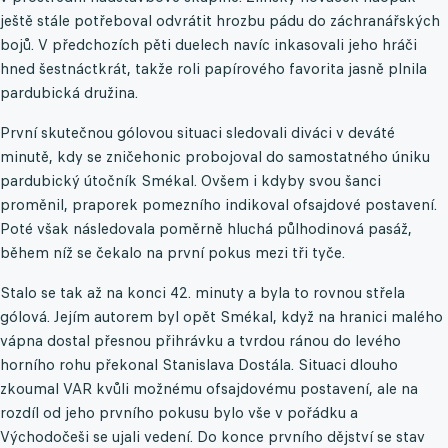
ještě stále potřeboval odvrátit hrozbu pádu do záchranářských
bojů. V předchozích pěti duelech navíc inkasovali jeho hráči
hned šestnáctkrát, takže roli papírového favorita jasně plnila
pardubická družina.
První skutečnou gólovou situaci sledovali diváci v deváté
minutě, kdy se zničehonic probojoval do samostatného úniku
pardubický útočník Smékal. Ovšem i kdyby svou šanci
proměnil, praporek pomezního indikoval ofsajdové postavení.
Poté však následovala poměrně hluchá půlhodinová pasáž,
během níž se čekalo na první pokus mezi tři tyče.
Stalo se tak až na konci 42. minuty a byla to rovnou střela
gólová. Jejím autorem byl opět Smékal, když na hranici malého
vápna dostal přesnou přihrávku a tvrdou ránou do levého
horního rohu překonal Stanislava Dostála. Situaci dlouho
zkoumal VAR kvůli možnému ofsajdovému postavení, ale na
rozdíl od jeho prvního pokusu bylo vše v pořádku a
Východočeši se ujali vedení. Do konce prvního dějství se stav