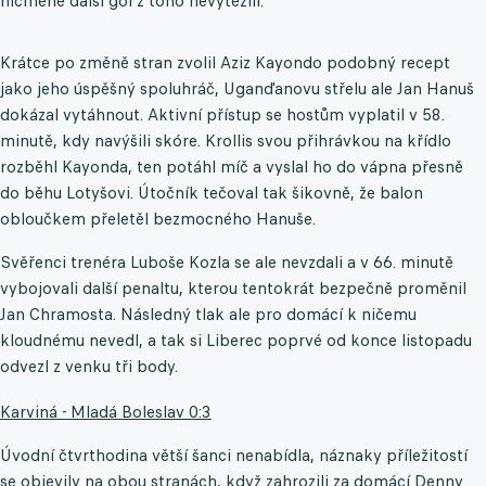
nicméně další gól z toho nevytěžili.
Krátce po změně stran zvolil Aziz Kayondo podobný recept
jako jeho úspěšný spoluhráč, Uganďanovu střelu ale Jan Hanuš
dokázal vytáhnout. Aktivní přístup se hostům vyplatil v 58.
minutě, kdy navýšili skóre. Krollis svou přihrávkou na křídlo
rozběhl Kayonda, ten potáhl míč a vyslal ho do vápna přesně
do běhu Lotyšovi. Útočník tečoval tak šikovně, že balon
obloučkem přeletěl bezmocného Hanuše.
Svěřenci trenéra Luboše Kozla se ale nevzdali a v 66. minutě
vybojovali další penaltu, kterou tentokrát bezpečně proměnil
Jan Chramosta. Následný tlak ale pro domácí k ničemu
kloudnému nevedl, a tak si Liberec poprvé od konce listopadu
odvezl z venku tři body.
Karviná - Mladá Boleslav 0:3
Úvodní čtvrthodina větší šanci nenabídla, náznaky příležitostí
se objevily na obou stranách, když zahrozili za domácí Denny