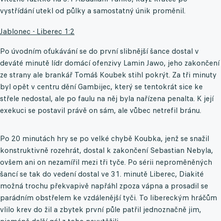
vystřídání utekl od půlky a samostatný únik proměnil.
Jablonec - Liberec 1:2
Po úvodním oťukávání se do první slibnější šance dostal v
deváté minutě lídr domácí ofenzivy Lamin Jawo, jeho zakončení
ze strany ale brankář Tomáš Koubek stihl pokrýt. Za tři minuty
byl opět v centru dění Gambijec, který se tentokrát sice ke
střele nedostal, ale po faulu na něj byla nařízena penalta. K její
exekuci se postavil právě on sám, ale vůbec netrefil bránu.
Po 20 minutách hry se po velké chybě Koubka, jenž se snažil
konstruktivně rozehrát, dostal k zakončení Sebastian Nebyla,
ovšem ani on nezamířil mezi tři tyče. Po sérii neproměněných
šancí se tak do vedení dostal ve 31. minutě Liberec, Diakité
možná trochu překvapivě napřáhl zpoza vápna a prosadil se
parádním obstřelem ke vzdálenější tyči. To libereckým hráčům
vlilo krev do žil a zbytek první půle patřil jednoznačně jim,