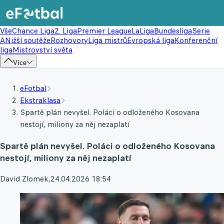
Vše
Chance Liga
2. Liga
Premier League
LaLiga
Bundesliga
Serie
A
Nižší soutěže
Rozhovory
Liga mistrů
Evropská liga
Konferenční
liga
Mistrovství světa
Více
eFotbal
Ekstraklasa
Spartě plán nevyšel. Poláci o odloženého Kosovana
nestojí, miliony za něj nezaplatí
Spartě plán nevyšel. Poláci o odloženého Kosovana
nestojí, miliony za něj nezaplatí
David Zlomek
,
24.04.2026 18:54