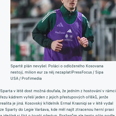
Spartě plán nevyšel. Poláci o odloženého Kosovana
nestojí, milion eur za něj nezaplatí
PressFocus / Sipa
USA / Profimedia
Sparta v létě dost možná doufala, že jedním z hostování v rámci
řezu kádrem vyřeší jeden z jejich přestupových oříšků, jenže
realita je jiná. Kosovský křídelník Ermal Krasniqi se v létě vydal
ze Sparty do Legie Varšava, kde měl najít ztracenou herní praxi
a ideálně si říct o trvalý přestup. Pražanům ale tento plán podle