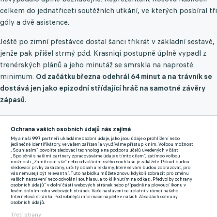
celkem do jednatřiceti soutěžních utkání, ve kterých posbíral tři
góly a dvě asistence.
Ještě po zimní přestávce dostal šanci třikrát v základní sestavě,
jenže pak přišel strmý pád. Krasniqi postupně úplně vypadl z
trenérských plánů a jeho minutáž se smrskla na naprosté
minimum.
Od začátku března odehrál 64 minut a na trávník se
dostává jen jako epizodní střídající hráč na samotné závěry
zápasů.
Současný lodivod Legie Marek Papszun dle webu
TVP Sport
Ochrana vašich osobních údajů nás zajímá
sice tvrdí, že o budoucnosti mnoha hráčů s končícími
My a naši
997
partneři ukládáme osobní údaje, jako jsou údaje o prohlížení nebo
jedinečné identifikátory, ve vašem zařízení a využíváme přístup k nim. Volbou možnosti
smlouvami ještě není stoprocentně rozhodnuto, ale v případě
„Souhlasím“ povolíte sledovací technologie na podporu účelů uvedených v části
„Společně s našimi partnery zpracováváme údaje s tímto cílem“, zatímco volbou
sparťanského záložníka mluví polská média jednoznačně.
možnosti „Zamítnout vše“ nebo odvoláním svého souhlasu je zakážete. Pokud budou
sledovací prvky zakázány, určitý obsah a reklamy, které se vám budou zobrazovat, pro
vás nemusejí být relevantní. Tuto nabídku můžete znovu kdykoli zobrazit pro změnu
vašich nastavení nebo odvolání souhlasu, a to kliknutím na odkaz „Předvolby ochrany
Součástí dohody o hostování je totiž opce na trvalý přestup,
osobních údajů“ v dolní části webových stránek nebo případně na plovoucí ikonu v
levém dolním rohu webových stránek. Vaše nastavení se uplatní v rámci našeho
která se podle zákulisních informací pohybuje kolem jednoho
Internetová stránka. Podrobnější informace najdete v našich Zásadách ochrany
osobních údajů.
milionu eur.
Zaplatit takto vysokou částku za hráče, který se
Třetí strany
nedokázal natrvalo prosadit do základní sestavy a na jaře v