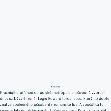
Reklama
Krasniqiho příchod do polské metropole si původně vyprosil
dnes už bývalý trenér Legie Edward Iordanescu, který ho dobře
znal ze společného působení v rumunské lize. A zpočátku to
nevypadalo úplně beznadějně. Reprezentant Kosova naskočil