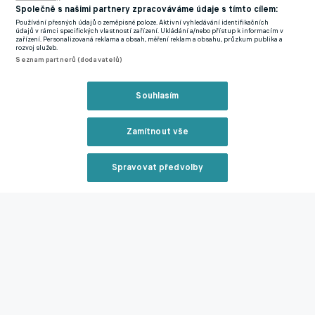
Společně s našimi partnery zpracováváme údaje s tímto cílem:
podstatě jen vysedává na lavičce, označují tamní novináři za
Používání přesných údajů o zeměpisné poloze. Aktivní vyhledávání identifikačních
zcela iracionální krok.
údajů v rámci specifických vlastností zařízení. Ukládání a/nebo přístup k informacím v
zařízení. Personalizovaná reklama a obsah, měření reklam a obsahu, průzkum publika a
rozvoj služeb.
Šance, že by sedmadvacetiletý křídelník zůstal v Legii, je tak
Seznam partnerů (dodavatelů)
prakticky nulová. Vše nasvědčuje tomu, že jakmile polská
Ekstraklasa stáhne oponu, Krasniqi si sbalí kufry a zamíří zpět
Souhlasím
na Letnou. Sportovní vedení Sparty tak s největší
pravděpodobností dostane na stůl zpátky stejný problém.
Zamítnout vše
Smůla bez konce. Obránce Sparty je po operaci znovu mimo
Spravovat předvolby
hru, jeho mise na Letné se rozpadá
Reklama
Zmínky
Ekstraklasa
Ermal Krasniqi
Sparta Praha
Chance Liga
Zavřít rekl
Související články