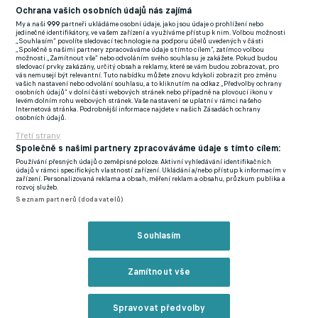
tohoto týdne, takže by mohl být Slovácku k dispozici už v
Ochrana vašich osobních údajů nás zajímá
nedělním duelu v Jablonci. Počítá se však s tím, že v základní
My a naši
999
partneři ukládáme osobní údaje, jako jsou údaje o prohlížení nebo
jedinečné identifikátory, ve vašem zařízení a využíváme přístup k nim. Volbou možnosti
sestavě nastoupí na levém kraji obrany stejně jako v duelu proti
„Souhlasím“ povolíte sledovací technologie na podporu účelů uvedených v části
„Společně s našimi partnery zpracováváme údaje s tímto cílem“, zatímco volbou
Spartě slovenský defenzivní univerzál a někdejší hrát Liberce
možnosti „Zamítnout vše“ nebo odvoláním svého souhlasu je zakážete. Pokud budou
sledovací prvky zakázány, určitý obsah a reklamy, které se vám budou zobrazovat, pro
Martin Koscelník (29), který v zimě přišel z nizozemské Bredy.
vás nemusejí být relevantní. Tuto nabídku můžete znovu kdykoli zobrazit pro změnu
vašich nastavení nebo odvolání souhlasu, a to kliknutím na odkaz „Předvolby ochrany
osobních údajů“ v dolní části webových stránek nebo případně na plovoucí ikonu v
Hamza odehrál ve druhé lize za Zbrojovku 44 zápasů, na podzim
levém dolním rohu webových stránek. Vaše nastavení se uplatní v rámci našeho
Internetová stránka. Podrobnější informace najdete v našich Zásadách ochrany
jich bylo 15, na gól mezi dospělými zatím stále čeká. Vedle
osobních údajů.
levého beka může hrát i na místě stopera či středního
Třetí strany
Společně s našimi partnery zpracováváme údaje s tímto cílem:
záložníka.
Používání přesných údajů o zeměpisné poloze. Aktivní vyhledávání identifikačních
údajů v rámci specifických vlastností zařízení. Ukládání a/nebo přístup k informacím v
Zbrojovka vítá další ligovou posilu. Přichází stoper se
zařízení. Personalizovaná reklama a obsah, měření reklam a obsahu, průzkum publika a
rozvoj služeb.
zkušenostmi z Turecka, Jablonce a Slovácka
Seznam partnerů (dodavatelů)
Zmínky
Souhlasím
Chance Liga
Chance Národní Liga
Zbrojovka Brno
Slovácko
Jiří
Hamza
Zamítnout vše
Spravovat předvolby
Související články