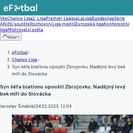
Vše
Chance Liga
2. Liga
Premier League
LaLiga
Bundesliga
Serie
A
Nižší soutěže
Rozhovory
Liga mistrů
Evropská liga
Konferenční
liga
Mistrovství světa
Více
eFotbal
Chance Liga
Syn šéfa biatlonu opouští Zbrojovku. Nadějný levý bek
míří do Slovácka
Syn šéfa biatlonu opouští Zbrojovku. Nadějný levý
bek míří do Slovácka
Jaroslav Šindelář
,
04.02.2025 12:04