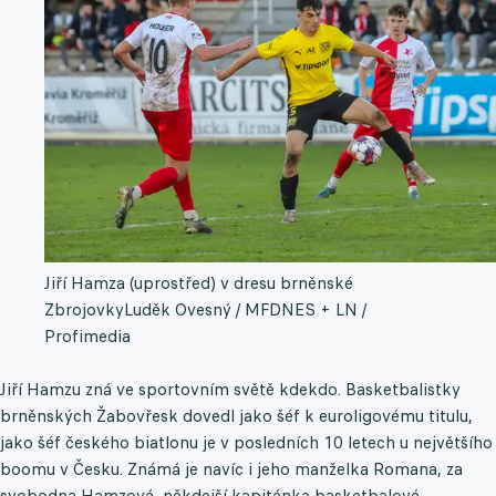
Jiří Hamza (uprostřed) v dresu brněnské
Zbrojovky
Luděk Ovesný / MFDNES + LN /
Profimedia
Jiří Hamzu zná ve sportovním světě kdekdo. Basketbalistky
brněnských Žabovřesk dovedl jako šéf k euroligovému titulu,
jako šéf českého biatlonu je v posledních 10 letech u největšího
boomu v Česku. Známá je navíc i jeho manželka Romana, za
svobodna Hamzová, někdejší kapitánka basketbalové