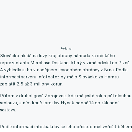
Reklama
Slovácko hledá na levý kraj obrany náhradu za iráckého
reprezentanta Merchase Doskiho, který v zimě odešel do Plzně.
A vyhlédla si ho v nadějném levonohém obráncy z Brna. Podle
informací serveru infotbal.cz by mělo Slovácko za Hamzu
zaplatit 2,5 až 3 miliony korun.
Přitom v druholigové Zbrojovce, kde má ještě rok a půl dlouhou
smlouvu, s ním kouč Jaroslav Hynek nepočítá do základní
sestavy.
Podle informací infotbalu by se jeho přestup měl vyřešit během