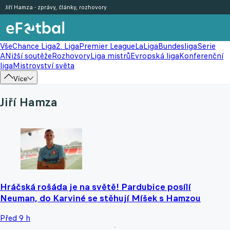
Jiří Hamza - zprávy, články, rozhovory
Vše
Chance Liga
2. Liga
Premier League
LaLiga
Bundesliga
Serie
A
Nižší soutěže
Rozhovory
Liga mistrů
Evropská liga
Konferenční
liga
Mistrovství světa
Více
Jiří Hamza
Hráčská rošáda je na světě! Pardubice posílí
Neuman, do Karviné se stěhují Míšek s Hamzou
Před 9 h