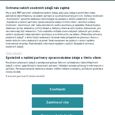
Football News
(EN)
Ochrana vašich osobních údajů nás zajímá
My a naši
997
partneři ukládáme osobní údaje, jako jsou údaje o prohlížení nebo
FlashFutbal (SK)
jedinečné identifikátory, ve vašem zařízení a využíváme přístup k nim. Volbou možnosti
„Souhlasím“ povolíte sledovací technologie na podporu účelů uvedených v části
„Společně s našimi partnery zpracováváme údaje s tímto cílem“, zatímco volbou
Tenisportal.cz
možnosti „Zamítnout vše“ nebo odvoláním svého souhlasu je zakážete. Pokud budou
sledovací prvky zakázány, určitý obsah a reklamy, které se vám budou zobrazovat, pro
Tenisové zprávy
vás nemusejí být relevantní. Tuto nabídku můžete znovu kdykoli zobrazit pro změnu
vašich nastavení nebo odvolání souhlasu, a to kliknutím na odkaz „Předvolby ochrany
na Livesportu
osobních údajů“ v dolní části webových stránek nebo případně na plovoucí ikonu v
levém dolním rohu webových stránek. Vaše nastavení se uplatní v rámci našeho
Internetová stránka. Podrobnější informace najdete v našich Zásadách ochrany
osobních údajů.
Třetí strany
Společně s našimi partnery zpracováváme údaje s tímto cílem:
Používání přesných údajů o zeměpisné poloze. Aktivní vyhledávání identifikačních
Podmínky užití
GDPR a žurnalistika
údajů v rámci specifických vlastností zařízení. Ukládání a/nebo přístup k informacím v
zařízení. Personalizovaná reklama a obsah, měření reklam a obsahu, průzkum publika a
Zásady ochrany osobních údajů
Doporučené stránky
rozvoj služeb.
Seznam partnerů (dodavatelů)
Třetí strany
Tiráž
Souhlasím
© eFotbal
2026
Zamítnout vše