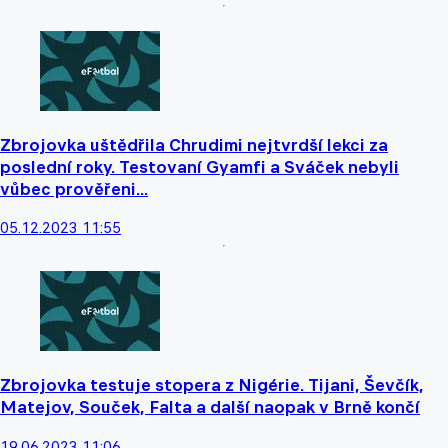
Zbrojovka uštědřila Chrudimi nejtvrdší lekci za
poslední roky. Testovaní Gyamfi a Sváček nebyli
vůbec prověřeni...
05.12.2023 11:55
Zbrojovka testuje stopera z Nigérie. Tijani, Ševčík,
Matejov, Souček, Falta a další naopak v Brně končí
19.06.2023 11:06