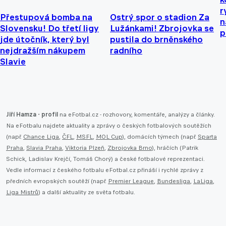
r
Přestupová bomba na
Ostrý spor o stadion Za
n
Slovensku! Do třetí ligy
Lužánkami! Zbrojovka se
p
jde útočník, který byl
pustila do brněnského
nejdražším nákupem
radního
Slavie
Jiří Hamza - profil
na eFotbal.cz - rozhovory, komentáře, analýzy a články.
Na eFotbalu najdete aktuality a zprávy o českých fotbalových soutěžích
(např.
Chance Liga
,
ČFL
,
MSFL
,
MOL Cup
), domácích týmech (např.
Sparta
Praha
,
Slavia Praha
,
Viktoria Plzeň
,
Zbrojovka Brno
), hráčích (Patrik
Schick, Ladislav Krejčí, Tomáš Chorý) a české fotbalové reprezentaci.
Vedle informací z českého fotbalu eFotbal.cz přináší i rychlé zprávy z
předních evropských soutěží (např.
Premier League
,
Bundesliga
,
LaLiga
,
Liga Mistrů
) a další aktuality ze světa fotbalu.