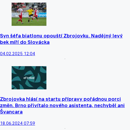
Syn šéfa biatlonu opouští Zbrojovku. Nadějný levý
bek míří do Slovácka
04.02.2025 12:04
Zbrojovka hlásí na startu přípravy pořádnou porci
změn. Brno přivítalo nového asistenta, nechyběl ani
Švancara
18.06.2024 07:59