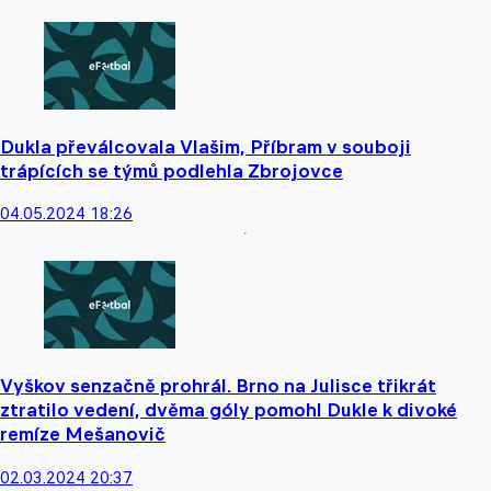
Dukla převálcovala Vlašim, Příbram v souboji
trápících se týmů podlehla Zbrojovce
04.05.2024 18:26
Vyškov senzačně prohrál. Brno na Julisce třikrát
ztratilo vedení, dvěma góly pomohl Dukle k divoké
remíze Mešanovič
02.03.2024 20:37