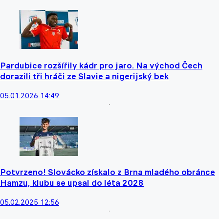
Pardubice rozšířily kádr pro jaro. Na východ Čech
dorazili tři hráči ze Slavie a nigerijský bek
05.01.2026 14:49
Potvrzeno! Slovácko získalo z Brna mladého obránce
Hamzu, klubu se upsal do léta 2028
05.02.2025 12:56