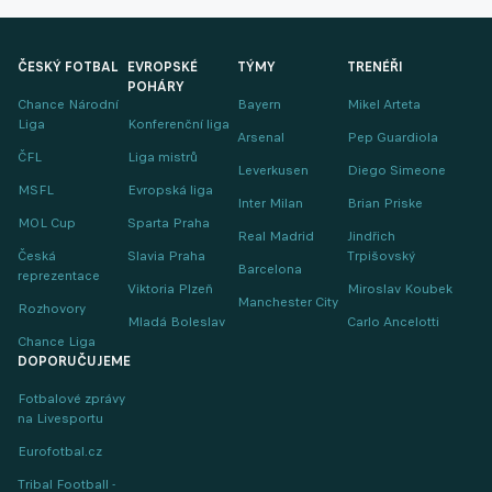
ČESKÝ FOTBAL
EVROPSKÉ
TÝMY
TRENÉŘI
POHÁRY
Chance Národní
Bayern
Mikel Arteta
Liga
Konferenční liga
Arsenal
Pep Guardiola
ČFL
Liga mistrů
Leverkusen
Diego Simeone
MSFL
Evropská liga
Inter Milan
Brian Priske
MOL Cup
Sparta Praha
Real Madrid
Jindřich
Česká
Slavia Praha
Trpišovský
Barcelona
reprezentace
Viktoria Plzeň
Miroslav Koubek
Manchester City
Rozhovory
Mladá Boleslav
Carlo Ancelotti
Chance Liga
DOPORUČUJEME
Fotbalové zprávy
na Livesportu
Eurofotbal.cz
Tribal Football -