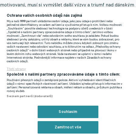
motivovaný, musí si vymýšlet další výzvy a triumf nad dánským
rivalem je bezpochyby jednou z nich.
Ochrana vašich osobních údajů nás zajímá
My a naši
999
partneři ukládáme osobní údaje, jako jsou údaje o prohlížení nebo
"Vyřadil nás už s Midtjyllandem z kvalifikace Ligy mistrů.
jedinečné identifikátory, ve vašem zařízení a využíváme přístup k nim. Volbou možnosti
„Souhlasím“ povolíte sledovací technologie na podporu účelů uvedených v části
Porazit ho je určitě jedna z věcí, která nás žene za úspěchem,"
„Společně s našimi partnery zpracováváme údaje s tímto cílem“, zatímco volbou
možnosti „Zamítnout vše“ nebo odvoláním svého souhlasu je zakážete. Pokud budou
připustil v podcastu Livesport Daily Trpišovského asistent
sledovací prvky zakázány, určitý obsah a reklamy, které se vám budou zobrazovat, pro
vás nemusejí být relevantní. Tuto nabídku můžete znovu kdykoli zobrazit pro změnu
Zdeněk Houštecký.
vašich nastavení nebo odvolání souhlasu, a to kliknutím na odkaz „Předvolby ochrany
osobních údajů“ v dolní části webových stránek nebo případně na plovoucí ikonu v
levém dolním rohu webových stránek. Vaše nastavení se uplatní v rámci našeho
Slávistický realizační tým zkrátka touží po tom konečně ukázat,
Internetová stránka. Podrobnější informace najdete v našich Zásadách ochrany
osobních údajů.
že dokáže uspět i v konkurenci dánského stratéga. "Věřím tomu,
Třetí strany
že u Jindry to nějakou roli hrát bude," myslí si Jílek, který proti
Společně s našimi partnery zpracováváme údaje s tímto cílem:
Trpišovskému na ligové scéně odtrénoval 13 zápasů s výrazně
Používání přesných údajů o zeměpisné poloze. Aktivní vyhledávání identifikačních
údajů v rámci specifických vlastností zařízení. Ukládání a/nebo přístup k informacím v
negativní bilancí 2:11.
zařízení. Personalizovaná reklama a obsah, měření reklam a obsahu, průzkum publika a
rozvoj služeb.
Seznam partnerů (dodavatelů)
Podcast se Zdeňkem Houšteckým
Souhlasím
Zamítnout vše