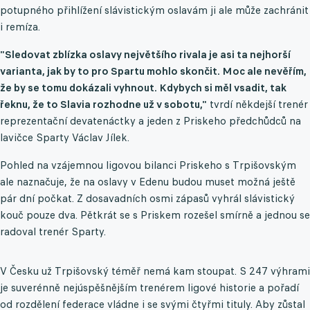
potupného přihlížení slávistickým oslavám ji ale může zachránit
i remíza.
"Sledovat zblízka oslavy největšího rivala je asi ta nejhorší
varianta, jak by to pro Spartu mohlo skončit. Moc ale nevěřím,
že by se tomu dokázali vyhnout. Kdybych si měl vsadit, tak
řeknu, že to Slavia rozhodne už v sobotu,"
tvrdí někdejší trenér
reprezentační devatenáctky a jeden z Priskeho předchůdců na
lavičce Sparty Václav Jílek.
Pohled na vzájemnou ligovou bilanci Priskeho s Trpišovským
ale naznačuje, že na oslavy v Edenu budou muset možná ještě
pár dní počkat. Z dosavadních osmi zápasů vyhrál slávistický
kouč pouze dva. Pětkrát se s Priskem rozešel smírně a jednou se
radoval trenér Sparty.
V Česku už Trpišovský téměř nemá kam stoupat. S 247 výhrami
je suverénně nejúspěšnějším trenérem ligové historie a pořadí
od rozdělení federace vládne i se svými čtyřmi tituly. Aby zůstal