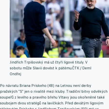
Jindřich Trpišovský má už čtyři ligové tituly. V
sobotu může Slavii dovést k pátému.
ČTK / Deml
Ondřej
Po návratu Briana Priskeho (48) na Letnou není derby
pražských "S" jen o rivalitě mezi kluby. Tradiční bitvy odvěkých
soupeřů z levého a pravého břehu Vltavy jsou okořeněné také
soubojem dvou stratégů na lavičkách. Před devátým ligovým
střetnutím Priskeho s Jindřichem Trpišovským (50) má ve