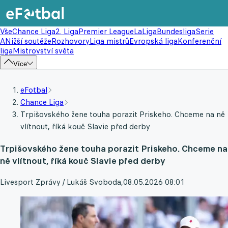
Vše
Chance Liga
2. Liga
Premier League
LaLiga
Bundesliga
Serie
A
Nižší soutěže
Rozhovory
Liga mistrů
Evropská liga
Konferenční
liga
Mistrovství světa
Více
eFotbal
Chance Liga
Trpišovského žene touha porazit Priskeho. Chceme na ně
vlítnout, říká kouč Slavie před derby
Trpišovského žene touha porazit Priskeho. Chceme na
ně vlítnout, říká kouč Slavie před derby
Livesport Zprávy / Lukáš Svoboda
,
08.05.2026 08:01