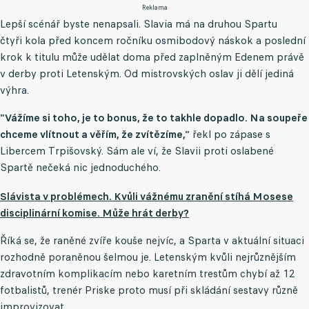
Reklama
Lepší scénář byste nenapsali. Slavia má na druhou Spartu
čtyři kola před koncem ročníku osmibodový náskok a poslední
krok k titulu může udělat doma před zaplněným Edenem právě
v derby proti Letenským. Od mistrovských oslav ji dělí jediná
výhra.
"Vážíme si toho, je to bonus, že to takhle dopadlo. Na soupeře
chceme vlítnout a věřím, že zvítězíme,"
řekl po zápase s
Libercem Trpišovský. Sám ale ví, že Slavii proti oslabené
Spartě nečeká nic jednoduchého.
Slávista v problémech. Kvůli vážnému zranění stíhá Mosese
disciplinární komise. Může hrát derby?
Říká se, že raněné zvíře kouše nejvíc, a Sparta v aktuální situaci
rozhodně poraněnou šelmou je. Letenským kvůli nejrůznějším
zdravotním komplikacím nebo karetním trestům chybí až 12
fotbalistů, trenér Priske proto musí při skládání sestavy různě
improvizovat.