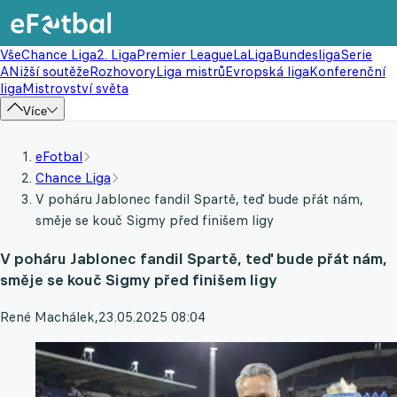
Vše
Chance Liga
2. Liga
Premier League
LaLiga
Bundesliga
Serie
A
Nižší soutěže
Rozhovory
Liga mistrů
Evropská liga
Konferenční
liga
Mistrovství světa
Více
eFotbal
Chance Liga
V poháru Jablonec fandil Spartě, teď bude přát nám,
směje se kouč Sigmy před finišem ligy
V poháru Jablonec fandil Spartě, teď bude přát nám,
směje se kouč Sigmy před finišem ligy
René Machálek
,
23.05.2025 08:04