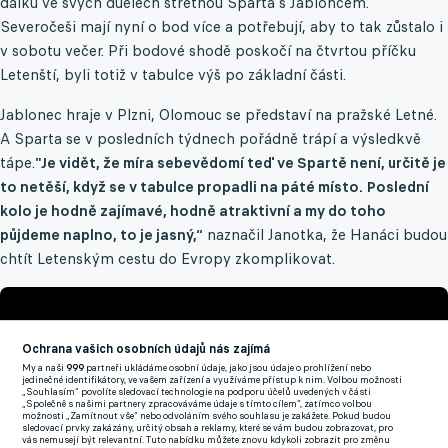
dálku ve svých duelech střetnou Sparta s Jabloncem.
Severočeši mají nyní o bod více a potřebují, aby to tak zůstalo i
v sobotu večer. Při bodové shodě poskočí na čtvrtou příčku
Letenští, byli totiž v tabulce výš po základní části.
Jablonec hraje v Plzni, Olomouc se představí na pražské Letné.
A Sparta se v posledních týdnech pořádně trápí a výsledkvě
tápe.
"Je vidět, že míra sebevědomí teď ve Spartě není, určitě je
to netěší, když se v tabulce propadli na páté místo. Poslední
kolo je hodně zajímavé, hodně atraktivní a my do toho
půjdeme naplno, to je jasný,“
naznačil Janotka, že Hanáci budou
chtít Letenským cestu do Evropy zkomplikovat.
Ochrana vašich osobních údajů nás zajímá
My a naši
999
partneři ukládáme osobní údaje, jako jsou údaje o prohlížení nebo
jedinečné identifikátory, ve vašem zařízení a využíváme přístup k nim. Volbou možnosti
„Souhlasím“ povolíte sledovací technologie na podporu účelů uvedených v části
„Společně s našimi partnery zpracováváme údaje s tímto cílem“, zatímco volbou
možnosti „Zamítnout vše“ nebo odvoláním svého souhlasu je zakážete. Pokud budou
sledovací prvky zakázány, určitý obsah a reklamy, které se vám budou zobrazovat, pro
vás nemusejí být relevantní. Tuto nabídku můžete znovu kdykoli zobrazit pro změnu