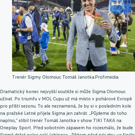
Trenér Sigmy Olomouc Tomáš Janotka.
Profimedia
Dramatický konec nejvyšší soutěže si může Sigma Olomouc
užívat. Po triumfu v MOL Cupu už má místo v pohárové Evropě
pro příští sezonu. To ale neznamená, že by si v posledním kole
na pražské Letné přijela Sigma jen zahrát. „Půjdeme do toho
naplno,“ slíbil trenér Tomáš Janotka v show TIKI TAKA na
Oneplay Sport. Před sobotním zápasem ho rozesmálo, že bude
Sigmě držet palce celý Jablonec. „Přitom před pár dny, ve finále